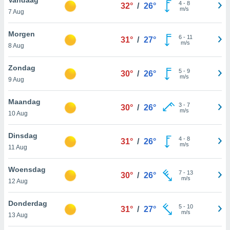
aliseerde
4
-
8
32°
/
26°
m/s
7 Aug
aten zien. U
nformatie in
leid
en kunt
Morgen
6
-
11
31°
/
27°
ng op elk
m/s
8 Aug
ment
or te klikken
Zondag
5
-
9
30°
/
26°
m/s
9 Aug
lingen
onder
bsite.
Maandag
3
-
7
30°
/
26°
m/s
,
10 Aug
htige
Dinsdag
4
-
8
31°
/
26°
ieën
m/s
11 Aug
allatie van
Woensdag
7
-
13
 aanvaardt,
30°
/
26°
m/s
12 Aug
 website
lijven
Donderdag
n dat geval
5
-
10
31°
/
27°
m/s
ij u dat
13 Aug
es die