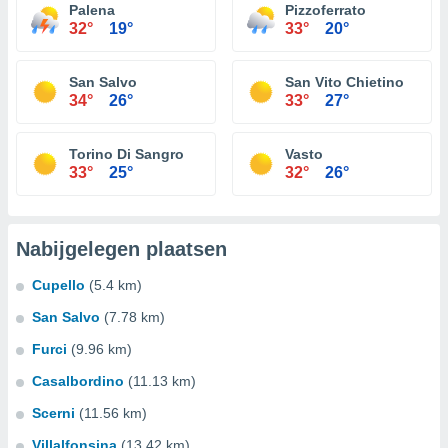
Palena
Pizzoferrato
32°
19°
33°
20°
San Salvo
San Vito Chietino
34°
26°
33°
27°
Torino Di Sangro
Vasto
33°
25°
32°
26°
Nabijgelegen plaatsen
Cupello
(5.4 km)
San Salvo
(7.78 km)
Furci
(9.96 km)
Casalbordino
(11.13 km)
Scerni
(11.56 km)
Villalfonsina
(13.42 km)