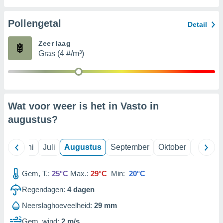
Pollengetal
99 partners
Detail
Zeer laag
Gras (4 #/m³)
Wat voor weer is het in Vasto in
augustus
?
Mei
Juni
Juli
Augustus
September
Oktober
Novemb
Gem, T.:
25°C
Max.:
29°C
Min:
20°C
Regendagen:
4
dagen
Neerslaghoeveelheid:
29 mm
Gem. wind:
2 m/s