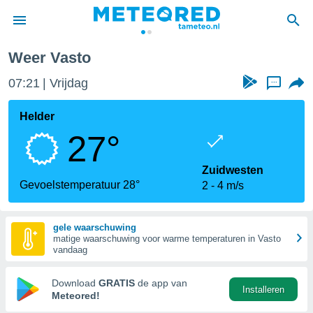
Weer Vasto
nnisgeving
07:21
Vrijdag
...
van
tameteo.nl)
teld door
Helder
s om te
27°
e verstrekte
an hoge
 U hebt de
Zuidwesten
ies voor
Gevoelstemperatuur 28°
2
4 m/s
deze
gele waarschuwing
anvaarden
matige waarschuwing voor warme temperaturen in Vasto
toegang
vandaag
seerde
Download
GRATIS
de app van
Installeren
lame op basis
Meteored!
ies