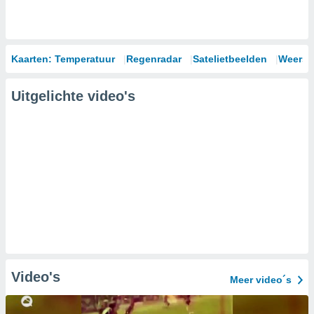
Kaarten: Temperatuur
Regenradar
Satelietbeelden
Weersm
Uitgelichte video's
Video's
Meer video´s