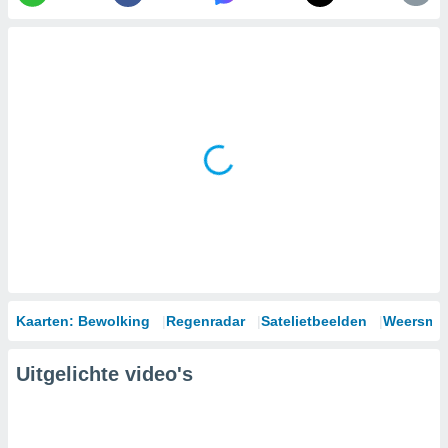
Kaarten: Bewolking
Regenradar
Satelietbeelden
Weersmod
Uitgelichte video's