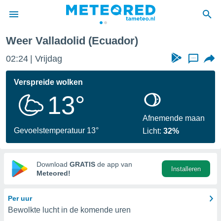
Weer Valladolid (Ecuador)
nnisgeving
02:24
Vrijdag
...
van
tameteo.nl)
teld door
Verspreide wolken
s om te
13°
e verstrekte
an hoge
 U hebt de
Afnemende maan
ies voor
Gevoelstemperatuur 13°
Licht:
32%
deze
anvaarden
Download
GRATIS
de app van
Installeren
toegang
Meteored!
seerde
Per uur
lame op basis
Bewolkte lucht in de komende uren
ies