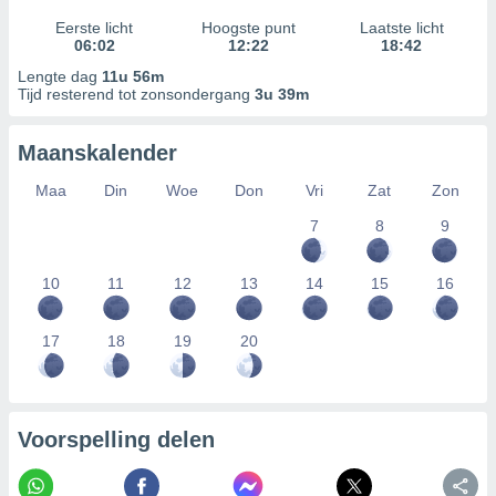
Eerste licht
Hoogste punt
Laatste licht
06:02
12:22
18:42
Lengte dag
11u 56m
Tijd resterend tot zonsondergang
3u 39m
Maanskalender
Maa
Din
Woe
Don
Vri
Zat
Zon
7
8
9
10
11
12
13
14
15
16
17
18
19
20
Voorspelling delen