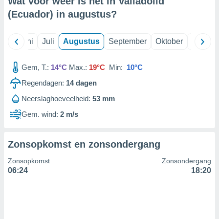
Wat voor weer is het in Valladolid
(Ecuador) in
augustus
?
99 partners
Mei
Juni
Juli
Augustus
September
Oktober
Novemb
Gem, T.:
14°C
Max.:
19°C
Min:
10°C
Regendagen:
14
dagen
Neerslaghoeveelheid:
53 mm
Gem. wind:
2 m/s
Zonsopkomst en zonsondergang
Zonsopkomst
Zonsondergang
06:24
18:20