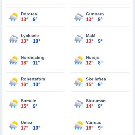
Dorotea
Gunnarn
13°
9°
13°
9°
Lycksele
Malå
13°
10°
13°
9°
Nordmaling
Norsjö
18°
11°
12°
8°
Robertsfors
Skelleftea
16°
10°
15°
9°
Sorsele
Storuman
15°
9°
14°
9°
Umea
Vännäs
17°
10°
16°
9°