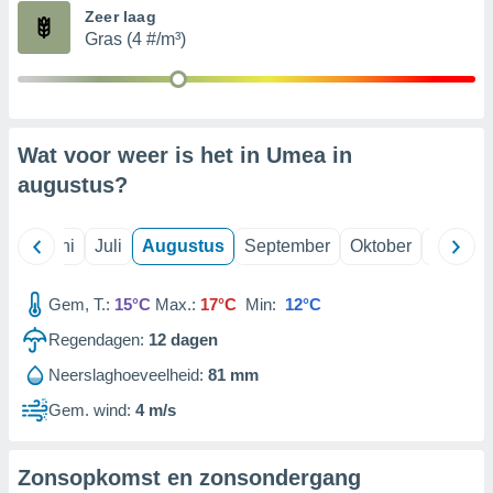
Zeer laag
Gras (4 #/m³)
99 partners
Wat voor weer is het in Umea in
augustus
?
Mei
Juni
Juli
Augustus
September
Oktober
Novemb
Gem, T.:
15°C
Max.:
17°C
Min:
12°C
Regendagen:
12
dagen
Neerslaghoeveelheid:
81 mm
Gem. wind:
4 m/s
Zonsopkomst en zonsondergang