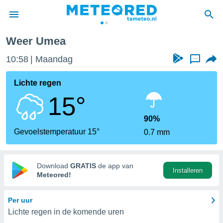
Weer Umea
nnisgeving
10:58
Maandag
...
van
tameteo.nl)
teld door
Lichte regen
s om te
15°
e verstrekte
an hoge
 U hebt de
90%
ies voor
Gevoelstemperatuur 15°
0.7 mm
deze
anvaarden
Download
GRATIS
de app van
Installeren
toegang
Meteored!
seerde
Per uur
lame op basis
Lichte regen in de komende uren
ies