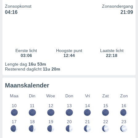
Zonsopkomst
Zonsondergang
04:16
21:09
Eerste licht
Hoogste punt
Laatste licht
03:06
12:44
22:18
Lengte dag
16u 53m
Resterend daglicht
11u 20m
Maanskalender
Maa
Din
Woe
Don
Vri
Zat
Zon
10
11
12
13
14
15
16
17
18
19
20
21
22
23