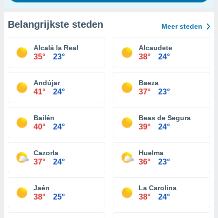
Belangrijkste steden
Meer steden
Alcalá la Real
Alcaudete
35°
23°
38°
24°
Andújar
Baeza
41°
24°
37°
23°
Bailén
Beas de Segura
40°
24°
39°
24°
Cazorla
Huelma
37°
24°
36°
23°
Jaén
La Carolina
38°
25°
38°
24°