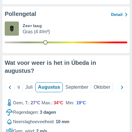
Pollengetal
99 partners
Detail
Zeer laag
Gras (4 #/m³)
Wat voor weer is het in Úbeda in
augustus
?
Mei
Juni
Juli
Augustus
September
Oktober
Novemb
Gem, T.:
27°C
Max.:
34°C
Min:
19°C
Regendagen:
3
dagen
Neerslaghoeveelheid:
10 mm
Gem. wind:
2 m/s