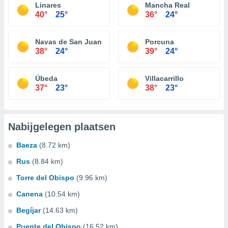
Linares
Mancha Real
40°
25°
36°
24°
Navas de San Juan
Porcuna
38°
24°
39°
24°
Úbeda
Villacarrillo
37°
23°
38°
23°
Nabijgelegen plaatsen
Baeza
(8.72 km)
Rus
(8.84 km)
Torre del Obispo
(9.96 km)
Canena
(10.54 km)
Begíjar
(14.63 km)
Puente del Obispo
(16.52 km)