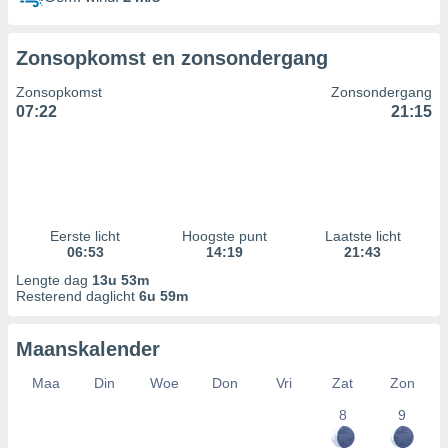
Zonsopkomst en zonsondergang
Zonsopkomst
Zonsondergang
07:22
21:15
Eerste licht
Hoogste punt
Laatste licht
06:53
14:19
21:43
Lengte dag
13u 53m
Resterend daglicht
6u 59m
Maanskalender
Maa
Din
Woe
Don
Vri
Zat
Zon
8
9