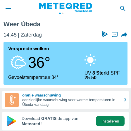
Weer Úbeda
nnisgeving
14:45
Zaterdag
...
van
tameteo.nl)
teld door
Verspreide wolken
s om te
36°
e verstrekte
an hoge
 U hebt de
UV
8 Sterk!
SPF
ies voor
Gevoelstemperatuur 34°
25-50
deze
oranje waarschuwing
anvaarden
aanzienlijke waarschuwing voor warme temperaturen in
toegang
Úbeda vandaag
seerde
Download
GRATIS
de app van
Installeren
lame op basis
Meteored!
ies