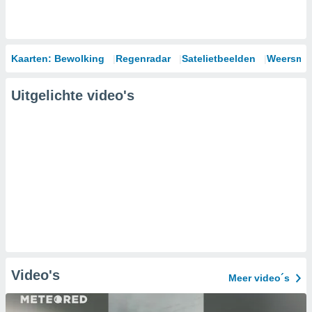
Kaarten: Bewolking
Regenradar
Satelietbeelden
Weersmod
Uitgelichte video's
Video's
Meer video´s