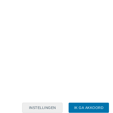
Maanskalender
Maa
Din
Woe
Don
Vri
Zat
Zon
10
11
12
13
14
15
16
17
18
19
20
21
22
23
INSTELLINGEN
IK GA AKKOORD