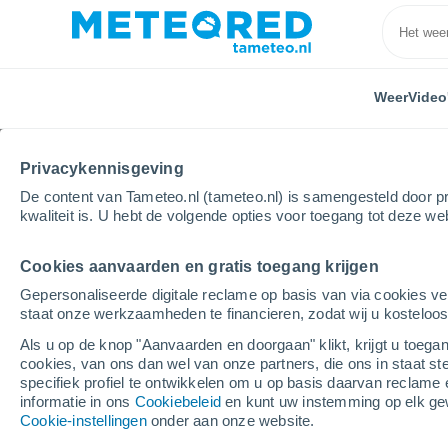
Weer
Video
Privacykennisgeving
De content van Tameteo.nl (tameteo.nl) is samengesteld door pr
kwaliteit is. U hebt de volgende opties voor toegang tot deze we
Cookies aanvaarden en gratis toegang krijgen
Home
Italië
Trente
Tione di Trento
Gepersonaliseerde digitale reclame op basis van via cookies ve
staat onze werkzaamheden te financieren, zodat wij u kosteloo
Weer Tione di Trento
Als u op de knop "Aanvaarden en doorgaan" klikt, krijgt u toegan
cookies, van ons dan wel van onze partners, die ons in staat st
07:32
Maandag
specifiek profiel te ontwikkelen om u op basis daarvan reclame 
informatie in ons
Cookiebeleid
en kunt uw instemming op elk ge
Cookie-instellingen
onder aan onze website.
Helder