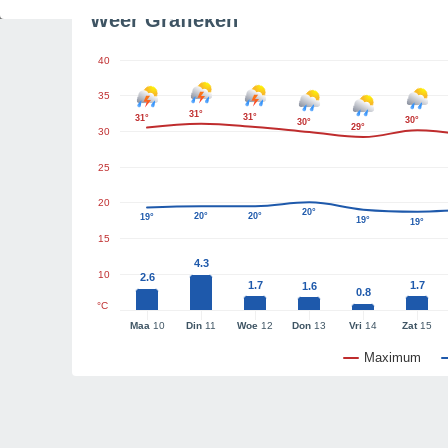
Weer Grafieken
40
35
31°
31°
31°
30°
30°
29°
30
25
20
20°
20°
20°
19°
19°
19°
15
4.3
10
2.6
1.7
1.7
1.6
0.8
°C
Maa
10
Din
11
Woe
12
Don
13
Vri
14
Zat
15
Maximum