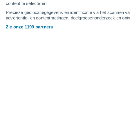
content te selecteren.
2
-
9
m/s
2
-
8
m/s
1
-
7
m/s
Precieze geolocatiegegevens en identificatie via het scannen v
advertentie- en contentmetingen, doelgroepenonderzoek en ontw
Het weer in Tione di Trento vandaag
,
Zie onze 1199 partners
Helder
24°
08:00
Gevoelstemperatuu
Verspreide wolken
26°
09:00
Gevoelstemperatuu
Verspreide wolken
27°
10:00
Gevoelstemperatuu
Lichte regen
30%
28°
11:00
0.2 mm
Gevoelstemperatuu
Lichte regen
30%
29°
12:00
0.2 mm
Gevoelstemperatuu