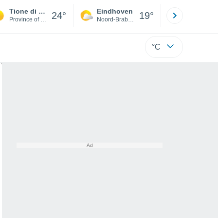
Tione di Trento
Eindhoven
Rotterda
24°
19°
Province of Trente
Noord-Brabant
Zuid-Hollan
°C