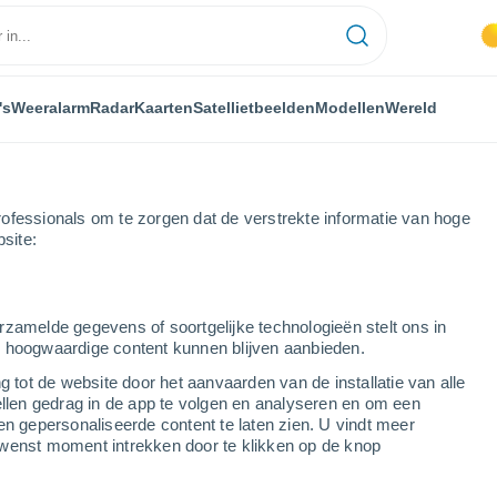
's
Weeralarm
Radar
Kaarten
Satellietbeelden
Modellen
Wereld
ofessionals om te zorgen dat de verstrekte informatie van hoge
bsite:
rzamelde gegevens of soortgelijke technologieën stelt ons in
s hoogwaardige content kunnen blijven aanbieden.
g tot de website door het aanvaarden van de installatie van alle
ellen gedrag in de app te volgen en analyseren en om een
...
en gepersonaliseerde content te laten zien. U vindt meer
wenst moment intrekken door te klikken op de knop
Per uur
Lichte regen in de komende uren