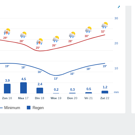
30
32°
30°
29°
28°
28°
20
26°
25°
19°
19°
18°
10
18°
16°
16°
4.5
13°
3.9
2.4
1.2
0.5
0.2
0.3
mm
Zon
16
Maa
17
Din
18
Woe
19
Don
20
Vri
21
Zat
22
Minimum
Regen