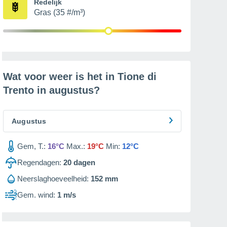
Redelijk
Gras (35 #/m³)
Wat voor weer is het in Tione di
Trento in
augustus
?
Augustus
Gem, T.:
16°C
Max.:
19°C
Min:
12°C
Regendagen:
20
dagen
Neerslaghoeveelheid:
152 mm
Gem. wind:
1 m/s