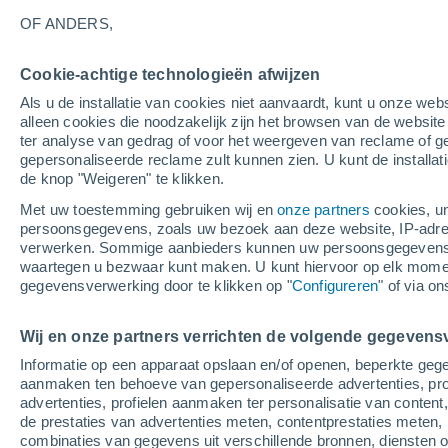
24°
OF ANDERS,
Cookie-achtige technologieën afwijzen
Noordwes
Als u de installatie van cookies niet aanvaardt, kunt u onze webs
Gevoelstemperatuur 24°
1
-
4 m/s
alleen cookies die noodzakelijk zijn het browsen van de websit
ter analyse van gedrag of voor het weergeven van reclame of g
gepersonaliseerde reclame zult kunnen zien. U kunt de installat
de knop "Weigeren" te klikken.
Weer 1 - 7 dagen
Kaarten: Regen
Regenradar
Sate
Met uw toestemming gebruiken wij en
onze partners
cookies, un
persoonsgegevens, zoals uw bezoek aan deze website, IP-adresse
verwerken. Sommige aanbieders kunnen uw persoonsgegevens v
waartegen u bezwaar kunt maken. U kunt hiervoor op elk mom
Morgen
Woensdag
Do
Vandaag
gegevensverwerking door te klikken op "
Configureren
" of via o
11 Aug
12 Aug
10 Aug
Wij en onze partners verrichten de volgende gegevens
Informatie op een apparaat opslaan en/of openen, beperkte gege
80%
80%
80%
aanmaken ten behoeve van gepersonaliseerde advertenties, prof
4.3 mm
1.7 mm
2.6 mm
advertenties, profielen aanmaken ter personalisatie van content,
31°
/
20°
31°
/
20°
31°
/
19°
de prestaties van advertenties meten, contentprestaties meten, 
combinaties van gegevens uit verschillende bronnen, diensten