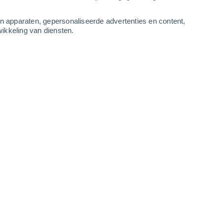
1
-
7
m/s
2
-
8
m/s
1
-
8
m/s
1
-
8
m/s
an apparaten, gepersonaliseerde advertenties en content,
ikkeling van diensten.
 10 augustus
Noordwesten
1 Vrijwel geen
r
24°
1
-
4 m/s
SPF:
nee
Oosten
2 Vrijwel geen
r
27°
0
-
3 m/s
SPF:
nee
Zuidoosten
3 Zwak
r
28°
0
-
4 m/s
SPF:
6-10
Zuidoosten
5 Zwak
r
29°
1
-
4 m/s
SPF:
6-10
Zuiden
6 Matig
r
30°
1
-
5 m/s
SPF:
15-25