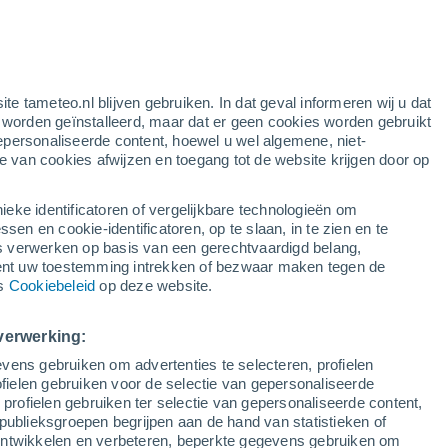
gele waarschuwing
matige waarschuwing voor onweer in
Tione di Trento vandaag
ten
ite tameteo.nl blijven gebruiken. In dat geval informeren wij u dat
e worden geïnstalleerd, maar dat er geen cookies worden gebruikt
epersonaliseerde content, hoewel u wel algemene, niet-
ie van cookies afwijzen en toegang tot de website krijgen door op
lietbeelden
Weersmodellen
ieke identificatoren of vergelijkbare technologieën om
n en cookie-identificatoren, op te slaan, in te zien en te
erwerken op basis van een gerechtvaardigd belang,
ent uw toestemming intrekken of bezwaar maken tegen de
nderdag
Vrijdag
Zaterdag
Zondag
ns
Cookiebeleid
op deze website.
13 Aug
14 Aug
15 Aug
16 Aug
verwerking:
vens gebruiken om advertenties te selecteren, profielen
90%
80%
90%
90%
ielen gebruiken voor de selectie van gepersonaliseerde
1.6 mm
0.8 mm
1.7 mm
3.9 mm
 profielen gebruiken ter selectie van gepersonaliseerde content,
30°
/
20°
29°
/
19°
30°
/
19°
29°
/
19°
publieksgroepen begrijpen aan de hand van statistieken of
 ontwikkelen en verbeteren, beperkte gegevens gebruiken om