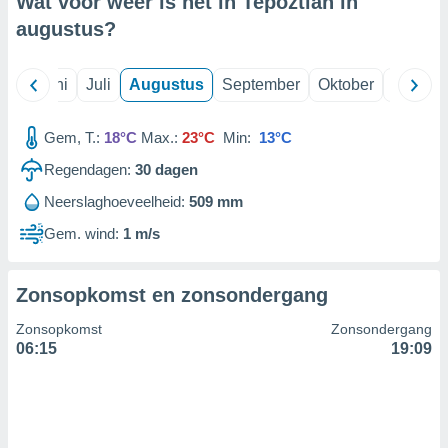
Wat voor weer is het in Tepoztlan in
augustus
?
99 partners
Mei
Juni
Juli
Augustus
September
Oktober
Novemb
Gem, T.:
18°C
Max.:
23°C
Min:
13°C
Regendagen:
30
dagen
Neerslaghoeveelheid:
509 mm
Gem. wind:
1 m/s
Zonsopkomst en zonsondergang
Zonsopkomst
Zonsondergang
06:15
19:09