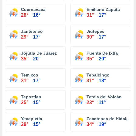
Cuernavaca
Emiliano Zapata
28°
16°
31°
17°
Jantetelco
Jiutepec
29°
17°
30°
17°
Jojutla De Juarez
Puente De Ixtla
35°
20°
35°
20°
Temixco
Tepalcingo
31°
17°
31°
18°
Tepoztlan
Tetela del Volcán
25°
15°
23°
11°
Yecapixtla
Zacatepec de Hidalgo
29°
15°
34°
19°