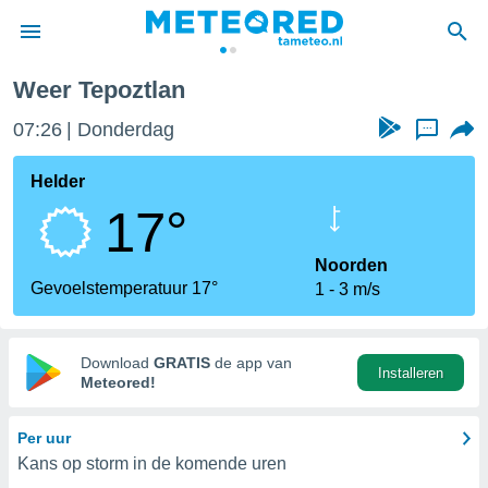
Weer Tepoztlan
nnisgeving
07:26
Donderdag
...
van
tameteo.nl)
teld door
Helder
s om te
17°
e verstrekte
an hoge
 U hebt de
Noorden
ies voor
Gevoelstemperatuur 17°
1
3 m/s
deze
anvaarden
Download
GRATIS
de app van
Installeren
toegang
Meteored!
seerde
Per uur
lame op basis
Kans op storm in de komende uren
ies