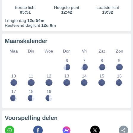
Eerste licht
Hoogste punt
Laatste licht
05:51
12:42
19:32
Lengte dag
12u 54m
Resterend daglicht
12u 6m
Maanskalender
Maa
Din
Woe
Don
Vri
Zat
Zon
6
7
8
9
10
11
12
13
14
15
16
17
18
19
Voorspelling delen