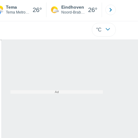
Tema
Eindhoven
Rotterda
26°
26°
Tema Metropolitan District
Noord-Brabant
Zuid-Hollan
°C