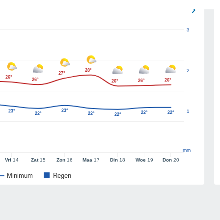
3
28°
2
27°
26°
26°
26°
26°
26°
23°
23°
1
22°
22°
22°
22°
22°
mm
Vri
14
Zat
15
Zon
16
Maa
17
Din
18
Woe
19
Don
20
Minimum
Regen