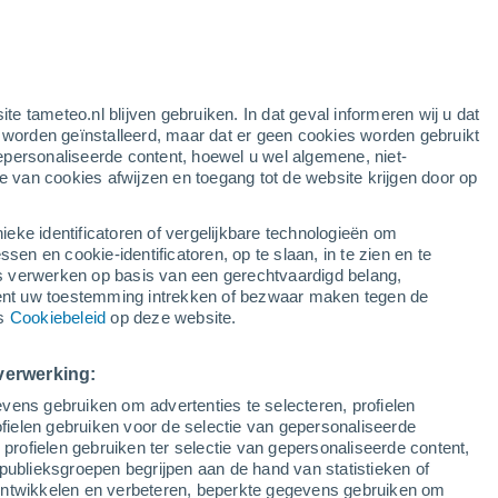
ite tameteo.nl blijven gebruiken. In dat geval informeren wij u dat
e worden geïnstalleerd, maar dat er geen cookies worden gebruikt
epersonaliseerde content, hoewel u wel algemene, niet-
ie van cookies afwijzen en toegang tot de website krijgen door op
lietbeelden
Weersmodellen
ieke identificatoren of vergelijkbare technologieën om
n en cookie-identificatoren, op te slaan, in te zien en te
erwerken op basis van een gerechtvaardigd belang,
ent uw toestemming intrekken of bezwaar maken tegen de
Dinsdag
Woensdag
Donderdag
Vrijdag
ns
Cookiebeleid
op deze website.
11 Aug
12 Aug
13 Aug
14 Aug
verwerking:
vens gebruiken om advertenties te selecteren, profielen
ielen gebruiken voor de selectie van gepersonaliseerde
 profielen gebruiken ter selectie van gepersonaliseerde content,
27°
/
23°
28°
/
23°
27°
/
23°
26°
/
23°
publieksgroepen begrijpen aan de hand van statistieken of
 ontwikkelen en verbeteren, beperkte gegevens gebruiken om