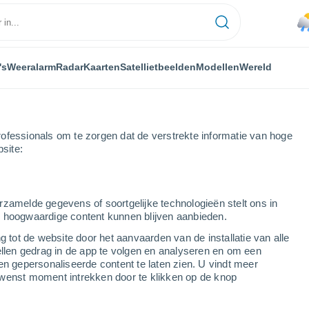
's
Weeralarm
Radar
Kaarten
Satellietbeelden
Modellen
Wereld
ofessionals om te zorgen dat de verstrekte informatie van hoge
bsite:
rzamelde gegevens of soortgelijke technologieën stelt ons in
s hoogwaardige content kunnen blijven aanbieden.
g tot de website door het aanvaarden van de installatie van alle
ellen gedrag in de app te volgen en analyseren en om een
...
en gepersonaliseerde content te laten zien. U vindt meer
wenst moment intrekken door te klikken op de knop
Per uur
Bewolkte lucht in de komende
uren