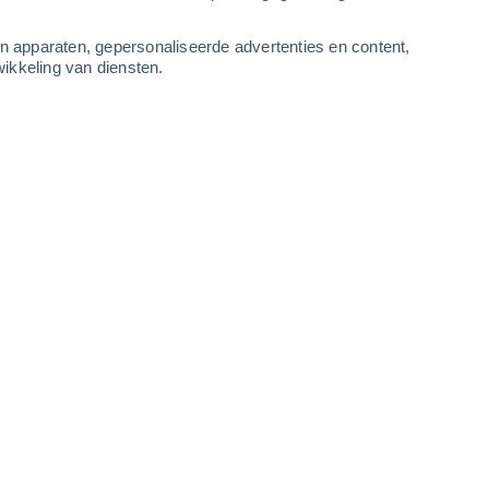
-
11
m/s
6
-
11
m/s
6
-
11
m/s
6
-
12
m/s
an apparaten, gepersonaliseerde advertenties en content,
ikkeling van diensten.
us
Zuidwesten
6 Matig
ur
28°
7
-
12 m/s
SPF:
15-25
lkt
Zuidwesten
4 Zwak
ur
28°
6
-
12 m/s
SPF:
6-10
n
Zuidwesten
2 Vrijwel geen
ur
27°
6
-
11 m/s
SPF:
nee
n
Zuidwesten
1 Vrijwel geen
ur
26°
6
-
11 m/s
SPF:
nee
n
Zuidwesten
0 Vrijwel geen
ur
25°
6
-
11 m/s
SPF:
nee