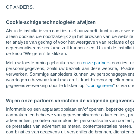
26°
OF ANDERS,
Cookie-achtige technologieën afwijzen
30%
Als u de installatie van cookies niet aanvaardt, kunt u onze webs
Gevoelstemperatuur 28°
0.2 mm
alleen cookies die noodzakelijk zijn het browsen van de websit
ter analyse van gedrag of voor het weergeven van reclame of g
gepersonaliseerde reclame zult kunnen zien. U kunt de installat
de knop "Weigeren" te klikken.
Weer 1 - 7 dagen
Kaarten: Regen
Regenradar
Sate
Met uw toestemming gebruiken wij en
onze partners
cookies, un
persoonsgegevens, zoals uw bezoek aan deze website, IP-adresse
verwerken. Sommige aanbieders kunnen uw persoonsgegevens v
waartegen u bezwaar kunt maken. U kunt hiervoor op elk mom
Morgen
Maandag
Vandaag
gegevensverwerking door te klikken op "
Configureren
" of via o
9 Aug
10 Aug
8 Aug
Wij en onze partners verrichten de volgende gegevens
Informatie op een apparaat opslaan en/of openen, beperkte gege
40%
50%
aanmaken ten behoeve van gepersonaliseerde advertenties, prof
0.1 mm
0.9 mm
advertenties, profielen aanmaken ter personalisatie van content,
26°
/
23°
26°
/
23°
27°
/
23°
de prestaties van advertenties meten, contentprestaties meten, 
combinaties van gegevens uit verschillende bronnen, diensten