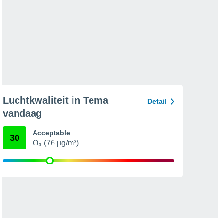
Luchtkwaliteit in Tema
Detail
vandaag
Acceptable
30
O₃ (76 µg/m³)