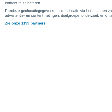
content te selecteren.
6
-
11
m/s
5
-
9
m/s
6
7
-
12
m/s
Precieze geolocatiegegevens en identificatie via het scannen v
advertentie- en contentmetingen, doelgroepenonderzoek en ontw
Het weer in Tema vandaag
, 8 august
Zie onze 1199 partners
Lichte regen
30%
26°
14:00
0.2 mm
Gevoelstemperatu
Gedeeltelijk bewo
26°
15:00
Gevoelstemperatu
Verspreide wolke
26°
16:00
Gevoelstemperatu
Verspreide wolke
25°
17:00
Gevoelstemperatu
Verspreide wolke
25°
18:00
Gevoelstemperatu