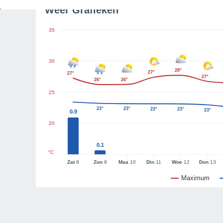
Weer Grafieken
35
30
28°
27°
27°
27°
26°
26°
25
23°
23°
23°
23°
23°
0.9
20
0.1
°C
Zat
8
Zon
9
Maa
10
Din
11
Woe
12
Don
13
Maximum