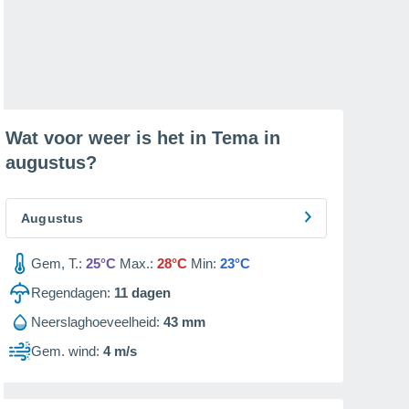
Wat voor weer is het in Tema in
augustus
?
Augustus
Gem, T.:
25°C
Max.:
28°C
Min:
23°C
Regendagen:
11
dagen
Neerslaghoeveelheid:
43 mm
Gem. wind:
4 m/s