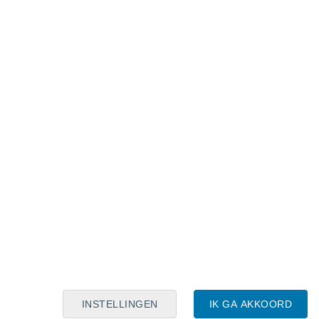
Maanskalender
Maa
Din
Woe
Don
Vri
Zat
Zon
8
9
10
11
12
13
14
15
16
17
18
19
20
21
INSTELLINGEN
IK GA AKKOORD