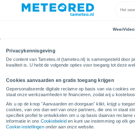
Weer
Video
Privacykennisgeving
De content van Tameteo.nl (tameteo.nl) is samengesteld door pr
kwaliteit is. U hebt de volgende opties voor toegang tot deze we
Cookies aanvaarden en gratis toegang krijgen
Home
Ghana
Tema
Gepersonaliseerde digitale reclame op basis van via cookies ve
staat onze werkzaamheden te financieren, zodat wij u kosteloo
Weer Tema
Als u op de knop "Aanvaarden en doorgaan" klikt, krijgt u toegan
cookies, van ons dan wel van onze partners, die ons in staat st
13:39
Zaterdag
specifiek profiel te ontwikkelen om u op basis daarvan reclame 
informatie in ons
Cookiebeleid
en kunt uw instemming op elk ge
Cookie-instellingen
onder aan onze website.
Lichte regen