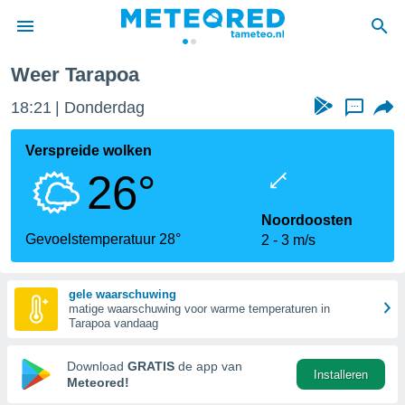
Weer Tarapoa
nnisgeving
18:21
Donderdag
...
van
tameteo.nl)
teld door
Verspreide wolken
s om te
26°
e verstrekte
an hoge
 U hebt de
Noordoosten
ies voor
Gevoelstemperatuur 28°
2
3 m/s
deze
gele waarschuwing
anvaarden
matige waarschuwing voor warme temperaturen in
toegang
Tarapoa vandaag
seerde
Download
GRATIS
de app van
Installeren
lame op basis
Meteored!
ies