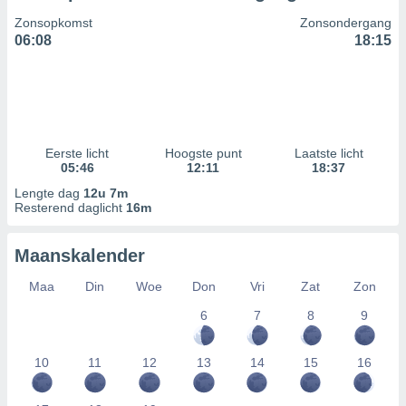
Zonsopkomst
Zonsondergang
06:08
18:15
Eerste licht
Hoogste punt
Laatste licht
05:46
12:11
18:37
Lengte dag
12u 7m
Resterend daglicht
16m
Maanskalender
Maa
Din
Woe
Don
Vri
Zat
Zon
6
7
8
9
10
11
12
13
14
15
16