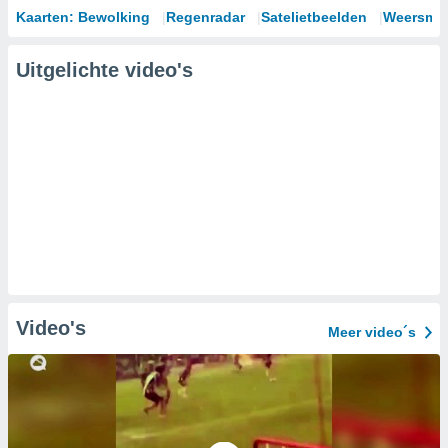
Kaarten: Bewolking
Regenradar
Satelietbeelden
Weersmod
Uitgelichte video's
Video's
Meer video´s