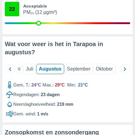
Acceptable
22
PM₂₅ (12 µg/m³)
99 partners
Wat voor weer is het in Tarapoa in
augustus
?
Mei
Juni
Juli
Augustus
September
Oktober
Novemb
Gem, T.:
24°C
Max.:
29°C
Min:
21°C
Regendagen:
23
dagen
Neerslaghoeveelheid:
219 mm
Gem. wind:
1 m/s
Zonsopkomst en zonsondergang