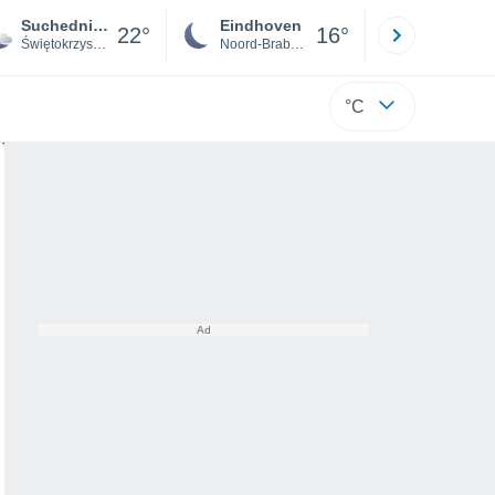
Suchedniów
Eindhoven
Rotterda
22°
16°
Świętokrzyskie
Noord-Brabant
Zuid-Hollan
°C