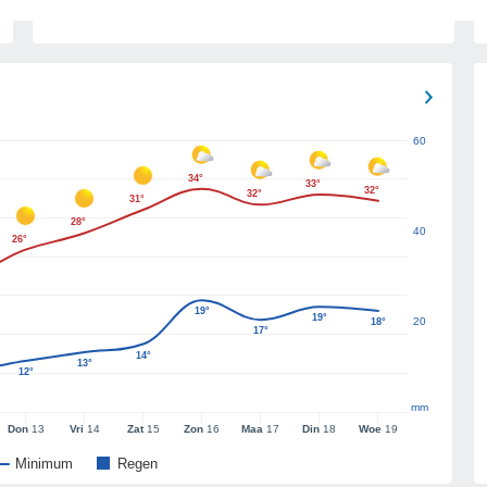
60
34°
33°
32°
32°
31°
28°
40
26°
19°
19°
20
18°
17°
14°
13°
12°
mm
Don
13
Vri
14
Zat
15
Zon
16
Maa
17
Din
18
Woe
19
Minimum
Regen