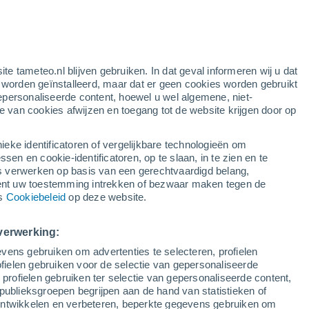
e
ite tameteo.nl blijven gebruiken. In dat geval informeren wij u dat
e worden geïnstalleerd, maar dat er geen cookies worden gebruikt
epersonaliseerde content, hoewel u wel algemene, niet-
ie van cookies afwijzen en toegang tot de website krijgen door op
r
Satelietbeelden
Weersmodellen
ieke identificatoren of vergelijkbare technologieën om
n en cookie-identificatoren, op te slaan, in te zien en te
erwerken op basis van een gerechtvaardigd belang,
ent uw toestemming intrekken of bezwaar maken tegen de
aandag
Dinsdag
Woensdag
Donderdag
ns
Cookiebeleid
op deze website.
10 Aug
11 Aug
12 Aug
13 Aug
verwerking:
vens gebruiken om advertenties te selecteren, profielen
30%
ielen gebruiken voor de selectie van gepersonaliseerde
0.5 mm
 profielen gebruiken ter selectie van gepersonaliseerde content,
30°
/
14°
25°
/
16°
23°
/
11°
26°
/
12°
publieksgroepen begrijpen aan de hand van statistieken of
 ontwikkelen en verbeteren, beperkte gegevens gebruiken om