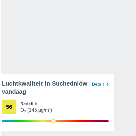
Luchtkwaliteit in Suchedniów
Detail
vandaag
Redelijk
56
O₃ (145 µg/m³)