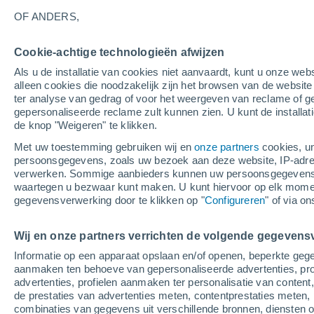
22°
OF ANDERS,
Afnemend
Cookie-achtige technologieën afwijzen
maan
Als u de installatie van cookies niet aanvaardt, kunt u onze webs
Gevoelstemperatuur 22°
Licht:
35%
alleen cookies die noodzakelijk zijn het browsen van de websit
ter analyse van gedrag of voor het weergeven van reclame of g
gepersonaliseerde reclame zult kunnen zien. U kunt de installat
de knop "Weigeren" te klikken.
Weer 1 - 7 dagen
Kaarten: Temperatuur
Regenrada
Met uw toestemming gebruiken wij en
onze partners
cookies, un
persoonsgegevens, zoals uw bezoek aan deze website, IP-adresse
verwerken. Sommige aanbieders kunnen uw persoonsgegevens v
waartegen u bezwaar kunt maken. U kunt hiervoor op elk mom
Morgen
Zondag
M
Vandaag
gegevensverwerking door te klikken op "
Configureren
" of via o
8 Aug
9 Aug
7 Aug
Wij en onze partners verrichten de volgende gegevens
Informatie op een apparaat opslaan en/of openen, beperkte gege
90%
aanmaken ten behoeve van gepersonaliseerde advertenties, prof
6.4 mm
advertenties, profielen aanmaken ter personalisatie van content,
24°
/
14°
25°
/
12°
25°
/
18°
de prestaties van advertenties meten, contentprestaties meten, 
combinaties van gegevens uit verschillende bronnen, diensten