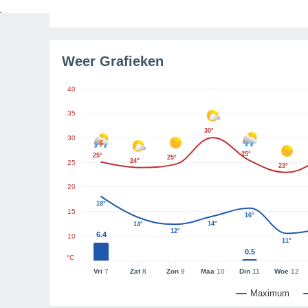
Tijd resterend tot zonsondergang
4u 15m
Weer Grafieken
40
35
30°
30
25°
25°
25°
24°
25
23°
20
18°
15
16°
14°
14°
12°
6.4
10
11°
0.5
°C
Vri
7
Zat
8
Zon
9
Maa
10
Din
11
Woe
12
Maximum