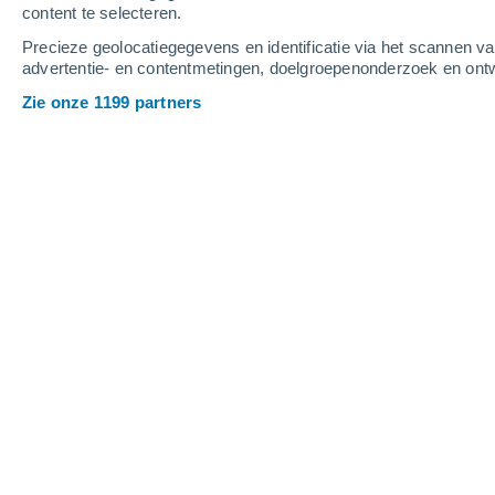
content te selecteren.
4
-
9
m/s
3
-
7
m/s
4
-
9
m/s
Precieze geolocatiegegevens en identificatie via het scannen v
advertentie- en contentmetingen, doelgroepenonderzoek en ontw
Het weer in Suchedniów vandaag
, 7 
Zie onze 1199 partners
Verspreide wolken
22°
01:00
Gevoelstemperatuu
Verspreide wolken
21°
02:00
Gevoelstemperatuu
Gedeeltelijk bewol
21°
03:00
Gevoelstemperatuu
Onweer
70%
20°
05:00
2.4 mm
Gevoelstemperatuu
Lichte regen
90%
20°
08:00
2.9 mm
Gevoelstemperatuu