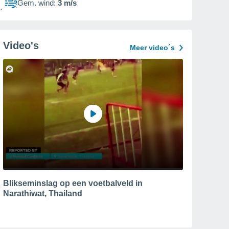
Gem. wind:
3 m/s
Video's
Meer video´s
Blikseminslag op een voetbalveld in
Narathiwat, Thailand