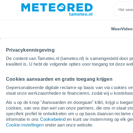
Weer
Video
Privacykennisgeving
De content van Tameteo.nl (tameteo.nl) is samengesteld door pr
kwaliteit is. U hebt de volgende opties voor toegang tot deze we
Cookies aanvaarden en gratis toegang krijgen
Home
Polen
Święty Krzyż
Suchedniów
Gepersonaliseerde digitale reclame op basis van via cookies ve
staat onze werkzaamheden te financieren, zodat wij u kosteloo
Weer Suchedniów
Als u op de knop "Aanvaarden en doorgaan" klikt, krijgt u toegan
cookies, van ons dan wel van onze partners, die ons in staat st
00:17
Vrijdag
specifiek profiel te ontwikkelen om u op basis daarvan reclame 
informatie in ons
Cookiebeleid
en kunt uw instemming op elk ge
Cookie-instellingen
onder aan onze website.
Verspreide wolken