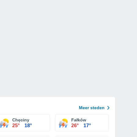
Meer steden
Chęciny
Fałków
25°
18°
26°
17°