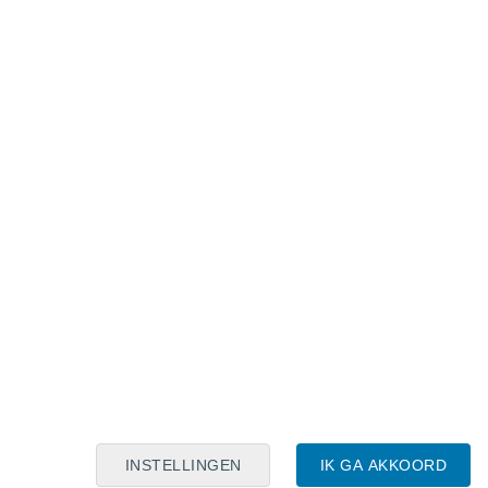
Maanskalender
Maa
Din
Woe
Don
Vri
Zat
Zon
7
8
9
10
11
12
13
14
15
16
17
18
19
20
INSTELLINGEN
IK GA AKKOORD