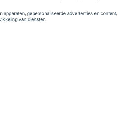
3
-
7
m/s
5
-
12
m/s
2
-
7
m/s
2
-
6
m/s
an apparaten, gepersonaliseerde advertenties en content,
ikkeling van diensten.
augustus
Noordwesten
0 Vrijwel geen
r
22°
2
-
4 m/s
SPF:
nee
Noordwesten
0 Vrijwel geen
r
21°
1
-
3 m/s
SPF:
nee
kt
Noordwesten
0 Vrijwel geen
r
21°
1
-
3 m/s
SPF:
nee
Noorden
0 Vrijwel geen
r
20°
4
-
7 m/s
SPF:
nee
Noorden
1 Vrijwel geen
r
20°
1
-
6 m/s
SPF:
nee