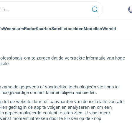
's
Weeralarm
Radar
Kaarten
Satellietbeelden
Modellen
Wereld
ofessionals om te zorgen dat de verstrekte informatie van hoge
bsite:
rzamelde gegevens of soortgelijke technologieën stelt ons in
s hoogwaardige content kunnen blijven aanbieden.
g tot de website door het aanvaarden van de installatie van alle
ellen gedrag in de app te volgen en analyseren en om een
...
en gepersonaliseerde content te laten zien. U vindt meer
wenst moment intrekken door te klikken op de knop
Per uur
Lichte regen in de komende uren