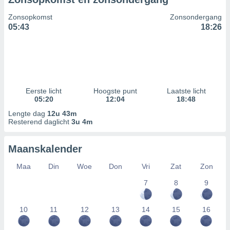
Zonsopkomst
Zonsondergang
05:43
18:26
Eerste licht
Hoogste punt
Laatste licht
05:20
12:04
18:48
Lengte dag
12u 43m
Resterend daglicht
3u 4m
Maanskalender
Maa
Din
Woe
Don
Vri
Zat
Zon
7
8
9
10
11
12
13
14
15
16