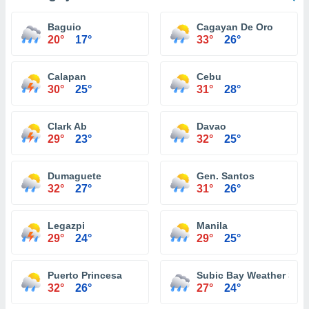
Baguio
Cagayan De Oro
20°
17°
33°
26°
Calapan
Cebu
30°
25°
31°
28°
Clark Ab
Davao
29°
23°
32°
25°
Dumaguete
Gen. Santos
32°
27°
31°
26°
Legazpi
Manila
29°
24°
29°
25°
Puerto Princesa
Subic Bay Weather Stat
32°
26°
27°
24°