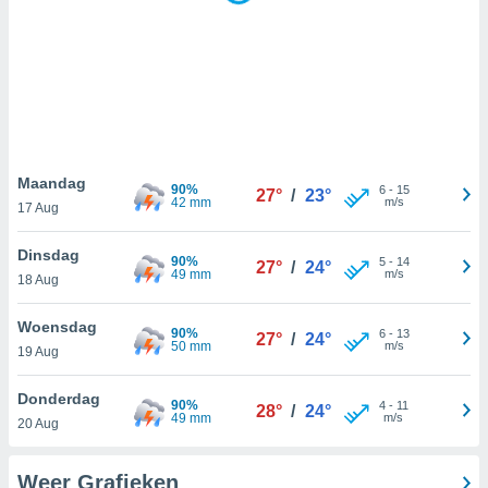
e
ën om
evens,
zoek aan
, IP-
 cookie-
en, op te
zien en te
 Sommige
Maandag
90%
6
-
15
kunnen uw
27°
/
23°
42 mm
m/s
17 Aug
gevens
p basis van
Dinsdag
vaardigd
90%
5
-
14
27°
/
24°
49 mm
m/s
rtegen u
18 Aug
t maken. U
r op elk
Woensdag
90%
6
-
13
27°
/
24°
toestemming
50 mm
m/s
19 Aug
 bezwaar
 de
Donderdag
werking
90%
4
-
11
28°
/
24°
49 mm
m/s
en op "
20 Aug
" of via ons
op deze
Weer Grafieken