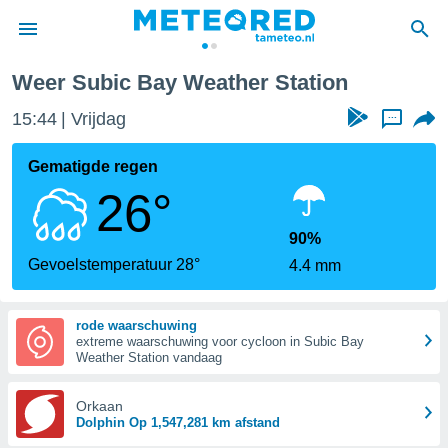
Weer Subic Bay Weather Station
nnisgeving
15:44
Vrijdag
...
van
tameteo.nl)
teld door
Gematigde regen
s om te
26°
e verstrekte
an hoge
 U hebt de
90%
ies voor
Gevoelstemperatuur 28°
4.4 mm
deze
rode waarschuwing
anvaarden
extreme waarschuwing voor cycloon in Subic Bay
toegang
Weather Station vandaag
seerde
Orkaan
lame op basis
Dolphin Op 1,547,281 km afstand
ies