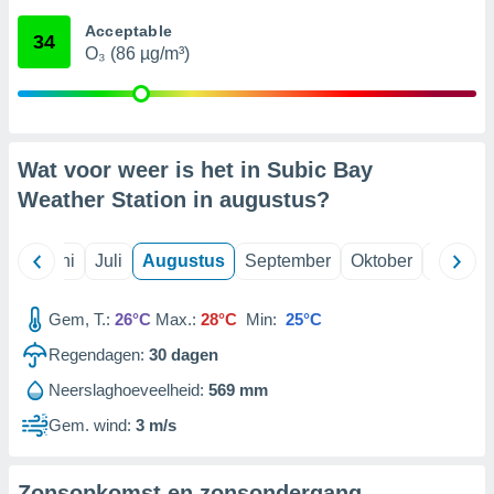
Acceptable
34
99 partners
O₃ (86 µg/m³)
Wat voor weer is het in Subic Bay
Weather Station in
augustus
?
Mei
Juni
Juli
Augustus
September
Oktober
Novemb
Gem, T.:
26°C
Max.:
28°C
Min:
25°C
Regendagen:
30
dagen
Neerslaghoeveelheid:
569 mm
Gem. wind:
3 m/s
Zonsopkomst en zonsondergang