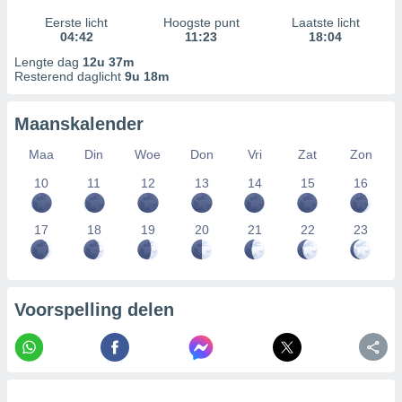
Eerste licht
Hoogste punt
Laatste licht
04:42
11:23
18:04
Lengte dag
12u 37m
Resterend daglicht
9u 18m
Maanskalender
Maa
Din
Woe
Don
Vri
Zat
Zon
10
11
12
13
14
15
16
17
18
19
20
21
22
23
Voorspelling delen