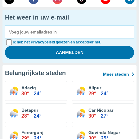
Het weer in uw e-mail
Ik heb het Privacybeleid gelezen en accepteer het.
Belangrijkste steden
Meer steden
Adazig
Alipur
30°
24°
29°
24°
Betapur
Car Nicobar
28°
24°
30°
27°
Ferrargunj
Govinda Nagar
29°
24°
30°
25°