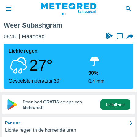
Weer Subashgram
nnisgeving
08:46
Maandag
...
van
tameteo.nl)
teld door
Lichte regen
s om te
27°
e verstrekte
an hoge
 U hebt de
90%
ies voor
Gevoelstemperatuur 30°
0.4 mm
deze
anvaarden
Download
GRATIS
de app van
Installeren
toegang
Meteored!
seerde
Per uur
lame op basis
Lichte regen in de komende uren
ies