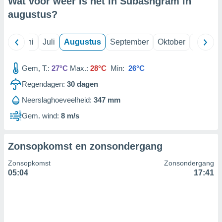
Wat voor weer is het in Subashgram in
augustus
?
99 partners
Mei
Juni
Juli
Augustus
September
Oktober
Novemb
Gem, T.:
27°C
Max.:
28°C
Min:
26°C
Regendagen:
30
dagen
Neerslaghoeveelheid:
347 mm
Gem. wind:
8 m/s
Zonsopkomst en zonsondergang
Zonsopkomst
Zonsondergang
05:04
17:41