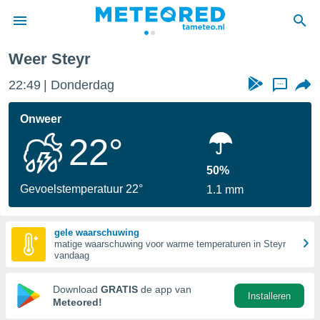
Weer Steyr
nnisgeving
22:49
Donderdag
...
van
tameteo.nl)
teld door
Onweer
s om te
22°
e verstrekte
an hoge
 U hebt de
50%
ies voor
Gevoelstemperatuur 22°
1.1 mm
deze
gele waarschuwing
anvaarden
matige waarschuwing voor warme temperaturen in Steyr
toegang
vandaag
seerde
Download
GRATIS
de app van
Installeren
lame op basis
Meteored!
ies