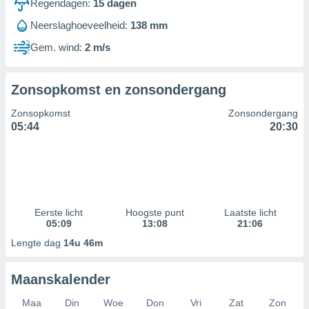
Regendagen:
15
dagen
Neerslaghoeveelheid:
138 mm
Gem. wind:
2 m/s
Zonsopkomst en zonsondergang
Zonsopkomst
Zonsondergang
05:44
20:30
Eerste licht
Hoogste punt
Laatste licht
05:09
13:08
21:06
Lengte dag
14u 46m
Maanskalender
Maa
Din
Woe
Don
Vri
Zat
Zon