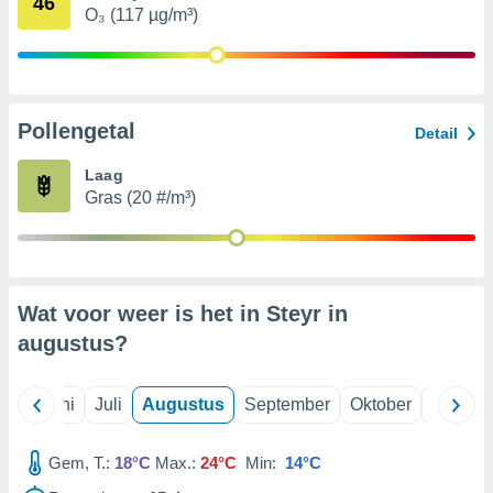
46
O₃ (117 µg/m³)
99 partners
Pollengetal
Detail
Laag
Gras (20 #/m³)
Wat voor weer is het in Steyr in
augustus
?
Mei
Juni
Juli
Augustus
September
Oktober
Novemb
Gem, T.:
18°C
Max.:
24°C
Min:
14°C