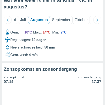
Wat voor weer is het in St Kilda - VIC in
augustus
?
99 partners
Mei
Juni
Juli
Augustus
September
Oktober
Novemb
Gem, T.:
10°C
Max.:
14°C
Min:
7°C
Regendagen:
12
dagen
Neerslaghoeveelheid:
56 mm
Gem. wind:
4 m/s
Zonsopkomst en zonsondergang
Zonsopkomst
Zonsondergang
07:14
17:37