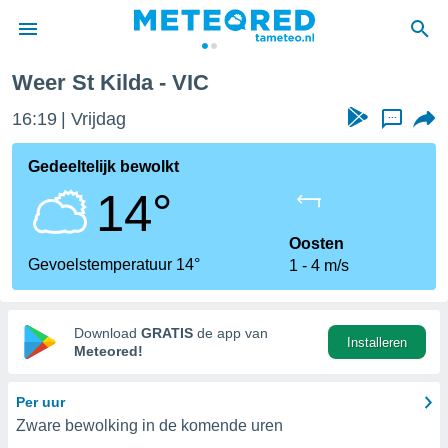
Weer St Kilda - VIC
nnisgeving
16:19
Vrijdag
...
van
tameteo.nl)
teld door
Gedeeltelijk bewolkt
s om te
14°
e verstrekte
an hoge
 U hebt de
Oosten
ies voor
Gevoelstemperatuur 14°
1
4 m/s
deze
anvaarden
Download
GRATIS
de app van
Installeren
toegang
Meteored!
seerde
Per uur
lame op basis
Zware bewolking in de komende uren
ies