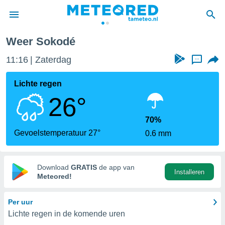
Weer Sokodé
nnisgeving
11:16
Zaterdag
...
van
tameteo.nl)
teld door
Lichte regen
s om te
26°
e verstrekte
an hoge
 U hebt de
70%
ies voor
Gevoelstemperatuur 27°
0.6 mm
deze
anvaarden
Download
GRATIS
de app van
Installeren
toegang
Meteored!
seerde
Per uur
lame op basis
Lichte regen in de komende uren
ies