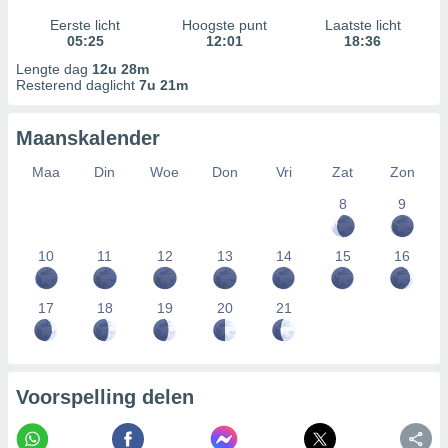
Eerste licht
Hoogste punt
Laatste licht
05:25
12:01
18:36
Lengte dag
12u 28m
Resterend daglicht
7u 21m
Maanskalender
Maa
Din
Woe
Don
Vri
Zat
Zon
8
9
10
11
12
13
14
15
16
17
18
19
20
21
Voorspelling delen