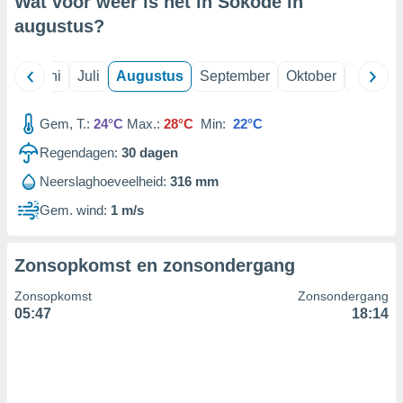
Wat voor weer is het in Sokodé in
augustus
?
99 partners
Mei
Juni
Juli
Augustus
September
Oktober
Novemb
Gem, T.:
24°C
Max.:
28°C
Min:
22°C
Regendagen:
30
dagen
Neerslaghoeveelheid:
316 mm
Gem. wind:
1 m/s
Zonsopkomst en zonsondergang
Zonsopkomst
Zonsondergang
05:47
18:14