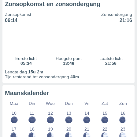
Zonsopkomst en zonsondergang
Zonsopkomst
Zonsondergang
06:14
21:16
Eerste licht
Hoogste punt
Laatste licht
05:34
13:46
21:56
Lengte dag
15u 2m
Tijd resterend tot zonsondergang
40m
Maanskalender
Maa
Din
Woe
Don
Vri
Zat
Zon
10
11
12
13
14
15
16
17
18
19
20
21
22
23