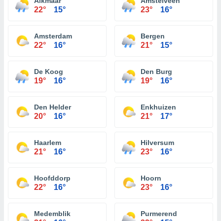
Alkmaar
Amstelveen
22°
15°
23°
16°
Amsterdam
Bergen
22°
16°
21°
15°
De Koog
Den Burg
19°
16°
19°
16°
Den Helder
Enkhuizen
20°
16°
21°
17°
Haarlem
Hilversum
21°
16°
23°
16°
Hoofddorp
Hoorn
22°
16°
23°
16°
Medemblik
Purmerend