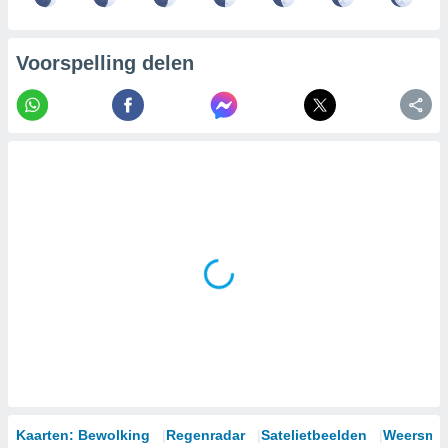
Voorspelling delen
Kaarten: Bewolking
Regenradar
Satelietbeelden
Weersmod