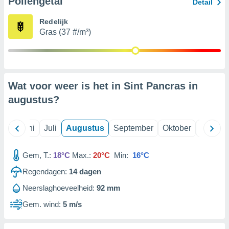
Pollengetal
Detail
Redelijk
99 partners
Gras (37 #/m³)
Wat voor weer is het in Sint Pancras in
augustus
?
Mei
Juni
Juli
Augustus
September
Oktober
Novemb
Gem, T.:
18°C
Max.:
20°C
Min:
16°C
Regendagen:
14
dagen
Neerslaghoeveelheid:
92 mm
Gem. wind:
5 m/s