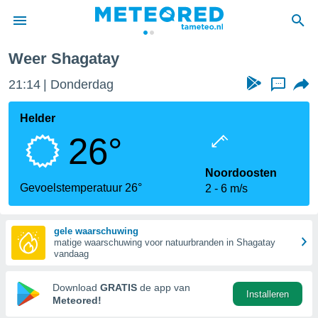
Weer Shagatay
nnisgeving
21:14
Donderdag
...
van
tameteo.nl)
teld door
Helder
s om te
26°
e verstrekte
an hoge
 U hebt de
Noordoosten
ies voor
Gevoelstemperatuur 26°
2
6 m/s
deze
gele waarschuwing
anvaarden
matige waarschuwing voor natuurbranden in Shagatay
toegang
vandaag
seerde
Download
GRATIS
de app van
Installeren
lame op basis
Meteored!
ies