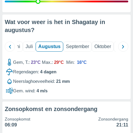
99 partners
Wat voor weer is het in Shagatay in
augustus
?
Mei
Juni
Juli
Augustus
September
Oktober
Novemb
Gem, T.:
23°C
Max.:
29°C
Min:
16°C
Regendagen:
4
dagen
Neerslaghoeveelheid:
21 mm
Gem. wind:
4 m/s
Zonsopkomst en zonsondergang
Zonsopkomst
Zonsondergang
06:09
21:11