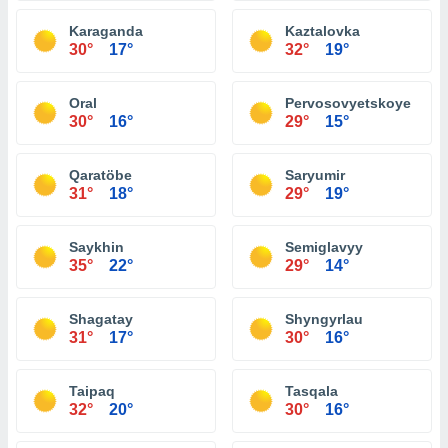
Karaganda
Kaztalovka
30°
17°
32°
19°
Oral
Pervosovyetskoye
30°
16°
29°
15°
Qaratöbe
Saryumir
31°
18°
29°
19°
Saykhin
Semiglavyy
35°
22°
29°
14°
Shagatay
Shyngyrlau
31°
17°
30°
16°
Taipaq
Tasqala
32°
20°
30°
16°