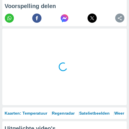
Voorspelling delen
Kaarten: Temperatuur
Regenradar
Satelietbeelden
Weersm
Uitgelichte video's