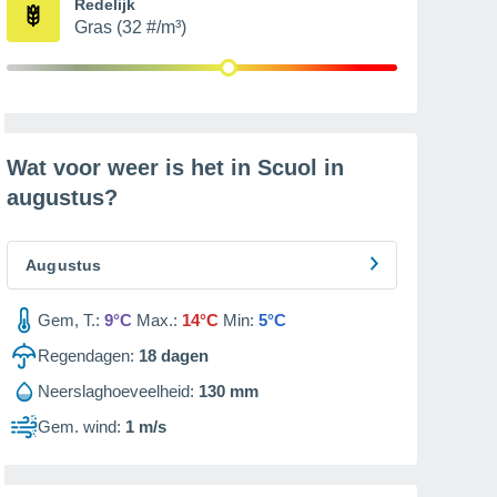
Redelijk
Gras (32 #/m³)
Wat voor weer is het in Scuol in
augustus
?
Augustus
Gem, T.:
9°C
Max.:
14°C
Min:
5°C
Regendagen:
18
dagen
Neerslaghoeveelheid:
130 mm
Gem. wind:
1 m/s