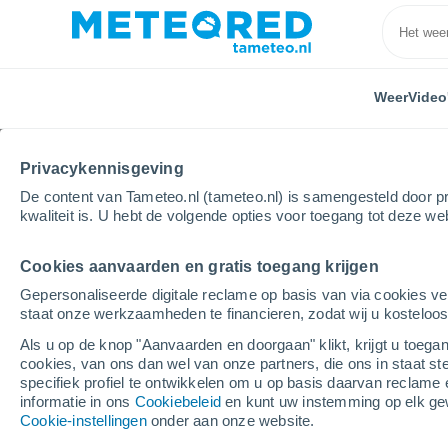
Weer
Video
Privacykennisgeving
De content van Tameteo.nl (tameteo.nl) is samengesteld door pr
kwaliteit is. U hebt de volgende opties voor toegang tot deze we
Cookies aanvaarden en gratis toegang krijgen
Home
Zwitserland
Graubünden
Scuol
Gepersonaliseerde digitale reclame op basis van via cookies ve
staat onze werkzaamheden te financieren, zodat wij u kosteloo
Weer Scuol
Als u op de knop "Aanvaarden en doorgaan" klikt, krijgt u toegan
cookies, van ons dan wel van onze partners, die ons in staat st
12:20
Zondag
specifiek profiel te ontwikkelen om u op basis daarvan reclame 
informatie in ons
Cookiebeleid
en kunt uw instemming op elk ge
Cookie-instellingen
onder aan onze website.
Verspreide wolken