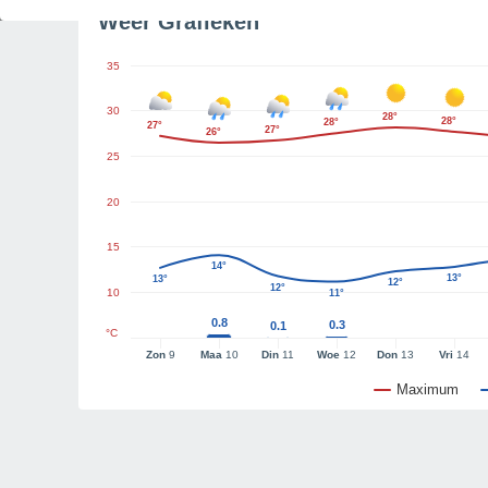
Weer Grafieken
35
30
28°
28°
28°
27°
27°
26°
25
20
15
14°
13°
13°
12°
12°
10
11°
0.8
0.3
0.1
°C
Zon
9
Maa
10
Din
11
Woe
12
Don
13
Vri
14
Maximum