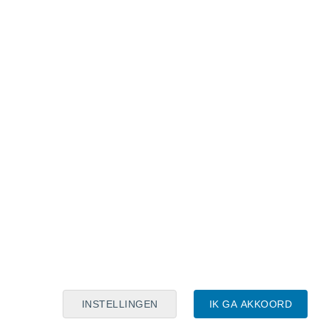
Maanskalender
Maa
Din
Woe
Don
Vri
Zat
Zon
9
10
11
12
13
14
15
16
17
18
19
20
21
22
INSTELLINGEN
IK GA AKKOORD