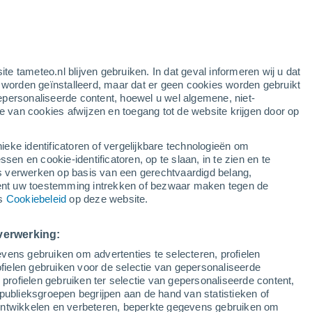
g
ite tameteo.nl blijven gebruiken. In dat geval informeren wij u dat
e worden geïnstalleerd, maar dat er geen cookies worden gebruikt
epersonaliseerde content, hoewel u wel algemene, niet-
ie van cookies afwijzen en toegang tot de website krijgen door op
Satelietbeelden
Weersmodellen
ieke identificatoren of vergelijkbare technologieën om
n en cookie-identificatoren, op te slaan, in te zien en te
erwerken op basis van een gerechtvaardigd belang,
ent uw toestemming intrekken of bezwaar maken tegen de
oensdag
Donderdag
Vrijdag
Zaterdag
ns
Cookiebeleid
op deze website.
12 Aug
13 Aug
14 Aug
15 Aug
verwerking:
vens gebruiken om advertenties te selecteren, profielen
60%
70%
ielen gebruiken voor de selectie van gepersonaliseerde
0.3 mm
5.2 mm
 profielen gebruiken ter selectie van gepersonaliseerde content,
28°
/
11°
28°
/
12°
28°
/
13°
27°
/
14°
publieksgroepen begrijpen aan de hand van statistieken of
 ontwikkelen en verbeteren, beperkte gegevens gebruiken om