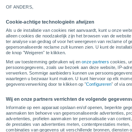
26°
OF ANDERS,
Cookie-achtige technologieën afwijzen
UV
6 Mati
Als u de installatie van cookies niet aanvaardt, kunt u onze webs
Gevoelstemperatuur 26°
SPF
15-25
alleen cookies die noodzakelijk zijn het browsen van de websit
ter analyse van gedrag of voor het weergeven van reclame of g
gepersonaliseerde reclame zult kunnen zien. U kunt de installat
de knop "Weigeren" te klikken.
Weer 1 - 7 dagen
Kaarten: Bewolking
Regenradar
Met uw toestemming gebruiken wij en
onze partners
cookies, un
persoonsgegevens, zoals uw bezoek aan deze website, IP-adresse
verwerken. Sommige aanbieders kunnen uw persoonsgegevens v
waartegen u bezwaar kunt maken. U kunt hiervoor op elk mom
Morgen
Dinsdag
W
Vandaag
gegevensverwerking door te klikken op "
Configureren
" of via o
10 Aug
11 Aug
9 Aug
Wij en onze partners verrichten de volgende gegevens
Informatie op een apparaat opslaan en/of openen, beperkte gege
70%
60%
aanmaken ten behoeve van gepersonaliseerde advertenties, prof
0.8 mm
0.1 mm
advertenties, profielen aanmaken ter personalisatie van content,
26°
/
14°
27°
/
12°
27°
/
14°
de prestaties van advertenties meten, contentprestaties meten, 
combinaties van gegevens uit verschillende bronnen, diensten