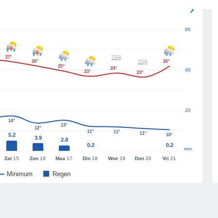
60
27°
26°
26°
25°
24°
40
23°
23°
20
14°
13°
12°
11°
11°
11°
5.2
10°
3.9
2.8
0.2
0.2
mm
Zat
15
Zon
16
Maa
17
Din
18
Woe
19
Don
20
Vri
21
Minimum
Regen