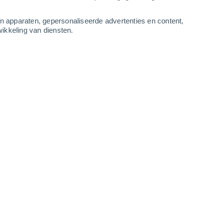
2
-
9
m/s
3
-
12
m/s
3
-
11
m/s
1
-
9
m/s
an apparaten, gepersonaliseerde advertenties en content,
ikkeling van diensten.
us
Noorden
6 Matig
r
26°
1
-
4 m/s
SPF:
15-25
Noorden
7 Matig
r
26°
0
-
4 m/s
SPF:
15-25
Noorden
7 Matig
r
26°
0
-
4 m/s
SPF:
15-25
Noordwesten
7 Matig
r
26°
1
-
5 m/s
SPF:
15-25
Noorden
5 Zwak
r
26°
1
-
6 m/s
SPF:
6-10