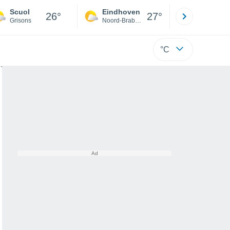
Scuol
Eindhoven
Rotterda
26°
27°
Grisons
Noord-Brabant
Zuid-Hollan
°C