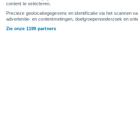
content te selecteren.
2
-
8
m/s
2
-
8
m/s
1
-
6
m/s
Precieze geolocatiegegevens en identificatie via het scannen v
advertentie- en contentmetingen, doelgroepenonderzoek en ontw
Het weer in Scuol vandaag
, 9 august
Zie onze 1199 partners
Verspreide wolken
26°
12:00
Gevoelstemperatuu
Verspreide wolken
26°
13:00
Gevoelstemperatuu
Verspreide wolken
27°
14:00
Gevoelstemperatuu
Verspreide wolken
27°
15:00
Gevoelstemperatuu
Verspreide wolken
27°
16:00
Gevoelstemperatuu