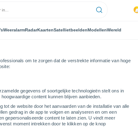
's
Weeralarm
Radar
Kaarten
Satellietbeelden
Modellen
Wereld
ofessionals om te zorgen dat de verstrekte informatie van hoge
bsite:
rzamelde gegevens of soortgelijke technologieën stelt ons in
s hoogwaardige content kunnen blijven aanbieden.
g tot de website door het aanvaarden van de installatie van alle
ellen gedrag in de app te volgen en analyseren en om een
...
en gepersonaliseerde content te laten zien. U vindt meer
wenst moment intrekken door te klikken op de knop
Per uur
Bewolkte lucht in de komende
uren