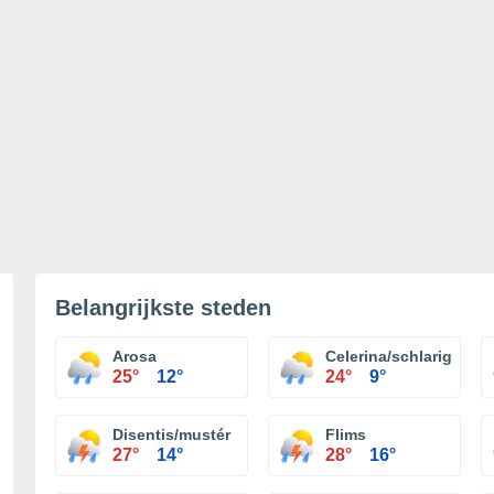
Belangrijkste steden
Arosa
Celerina/schlarigna
25°
12°
24°
9°
Disentis/mustér
Flims
27°
14°
28°
16°