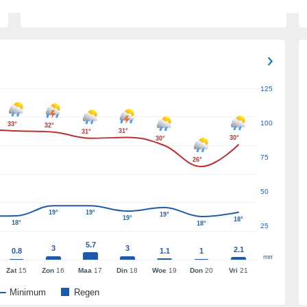
125
100
33°
32°
31°
31°
30°
30°
75
26°
50
19°
19°
19°
19°
18°
18°
18°
25
5.7
3
3
2.1
0.8
1.1
1
mm
Zat
15
Zon
16
Maa
17
Din
18
Woe
19
Don
20
Vri
21
Minimum
Regen