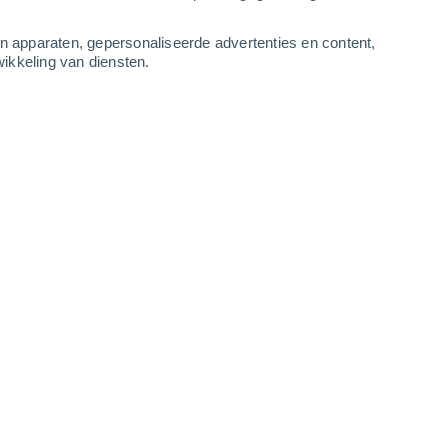
1
-
6
m/s
1
-
6
m/s
1
-
6
m/s
1
-
6
m/s
an apparaten, gepersonaliseerde advertenties en content,
ikkeling van diensten.
tus
Westen
0 Vrijwel geen
r
21°
1
-
4 m/s
SPF:
nee
Westen
0 Vrijwel geen
r
20°
0
-
3 m/s
SPF:
nee
Zuidwesten
0 Vrijwel geen
r
20°
0
-
3 m/s
SPF:
nee
Zuidwesten
0 Vrijwel geen
r
20°
1
-
3 m/s
SPF:
nee
Noordwesten
1 Vrijwel geen
r
21°
0
-
4 m/s
SPF:
nee