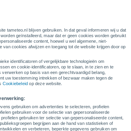
e
ite tameteo.nl blijven gebruiken. In dat geval informeren wij u dat
e worden geïnstalleerd, maar dat er geen cookies worden gebruikt
epersonaliseerde content, hoewel u wel algemene, niet-
ie van cookies afwijzen en toegang tot de website krijgen door op
lietbeelden
Weersmodellen
ieke identificatoren of vergelijkbare technologieën om
n en cookie-identificatoren, op te slaan, in te zien en te
erwerken op basis van een gerechtvaardigd belang,
ent uw toestemming intrekken of bezwaar maken tegen de
oensdag
Donderdag
Vrijdag
Zaterdag
ns
Cookiebeleid
op deze website.
12 Aug
13 Aug
14 Aug
15 Aug
verwerking:
vens gebruiken om advertenties te selecteren, profielen
50%
70%
ielen gebruiken voor de selectie van gepersonaliseerde
0.2 mm
0.8 mm
 profielen gebruiken ter selectie van gepersonaliseerde content,
33°
/
16°
33°
/
17°
33°
/
18°
33°
/
18°
publieksgroepen begrijpen aan de hand van statistieken of
 ontwikkelen en verbeteren, beperkte gegevens gebruiken om