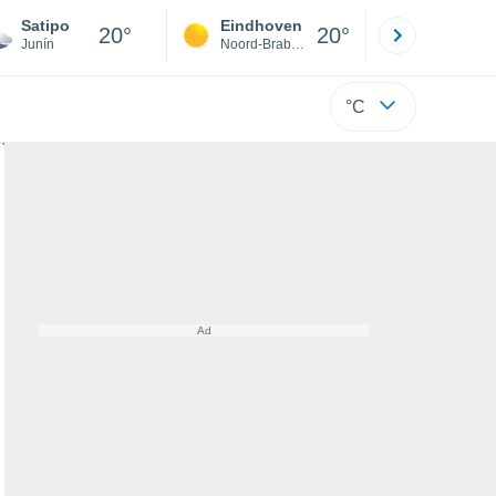
Satipo
Eindhoven
Rotterda
20°
20°
Junín
Noord-Brabant
Zuid-Hollan
°C