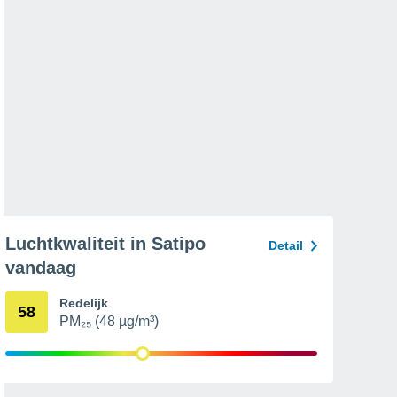
Luchtkwaliteit in Satipo
Detail
vandaag
Redelijk
58
PM₂₅ (48 µg/m³)