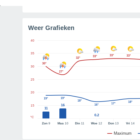
Tijd resterend tot zonsondergang
4u 44m
Weer Grafieken
40
35
33°
33°
33°
32°
30°
30
27°
25
20
19°
19°
18°
18°
17°
16
16°
15
11
0.2
°C
Zon
9
Maa
10
Din
11
Woe
12
Don
13
Vri
14
Maximum