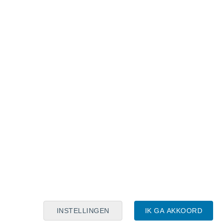
Maanskalender
Maa
Din
Woe
Don
Vri
Zat
Zon
7
8
9
10
11
12
13
14
15
16
17
18
19
20
INSTELLINGEN
IK GA AKKOORD