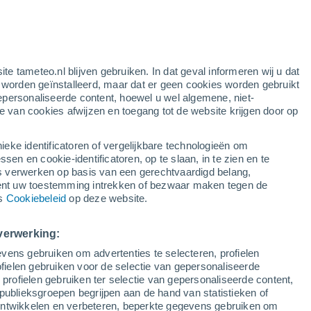
ite tameteo.nl blijven gebruiken. In dat geval informeren wij u dat
e worden geïnstalleerd, maar dat er geen cookies worden gebruikt
epersonaliseerde content, hoewel u wel algemene, niet-
ie van cookies afwijzen en toegang tot de website krijgen door op
lietbeelden
Weersmodellen
ieke identificatoren of vergelijkbare technologieën om
n en cookie-identificatoren, op te slaan, in te zien en te
erwerken op basis van een gerechtvaardigd belang,
ent uw toestemming intrekken of bezwaar maken tegen de
aandag
Dinsdag
Woensdag
Donderdag
ns
Cookiebeleid
op deze website.
10 Aug
11 Aug
12 Aug
13 Aug
verwerking:
vens gebruiken om advertenties te selecteren, profielen
70%
80%
50%
ielen gebruiken voor de selectie van gepersonaliseerde
2.6 mm
2.9 mm
0.9 mm
 profielen gebruiken ter selectie van gepersonaliseerde content,
33°
/
25°
33°
/
24°
33°
/
24°
33°
/
24°
publieksgroepen begrijpen aan de hand van statistieken of
 ontwikkelen en verbeteren, beperkte gegevens gebruiken om