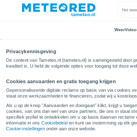
Weer
Video
Privacykennisgeving
De content van Tameteo.nl (tameteo.nl) is samengesteld door pr
kwaliteit is. U hebt de volgende opties voor toegang tot deze we
Cookies aanvaarden en gratis toegang krijgen
Home
Cuba
Havana-Stad
Santa Fe
Gepersonaliseerde digitale reclame op basis van via cookies ve
staat onze werkzaamheden te financieren, zodat wij u kosteloo
Weer Santa Fe (Cuba)
Als u op de knop "Aanvaarden en doorgaan" klikt, krijgt u toegan
cookies, van ons dan wel van onze partners, die ons in staat st
15:47
Vrijdag
specifiek profiel te ontwikkelen om u op basis daarvan reclame 
informatie in ons
Cookiebeleid
en kunt uw instemming op elk ge
Cookie-instellingen
onder aan onze website.
Lichte regen