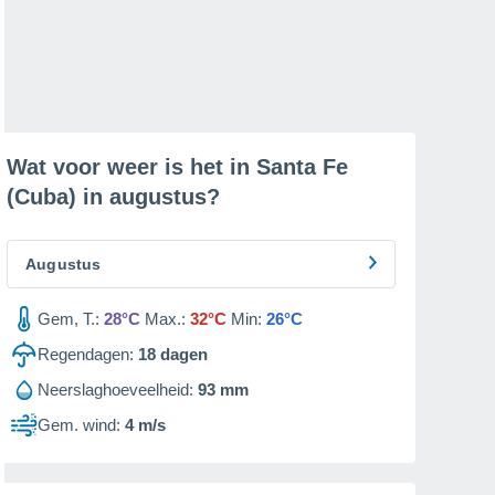
Wat voor weer is het in Santa Fe
(Cuba) in
augustus
?
Augustus
Gem, T.:
28°C
Max.:
32°C
Min:
26°C
Regendagen:
18
dagen
Neerslaghoeveelheid:
93 mm
Gem. wind:
4 m/s