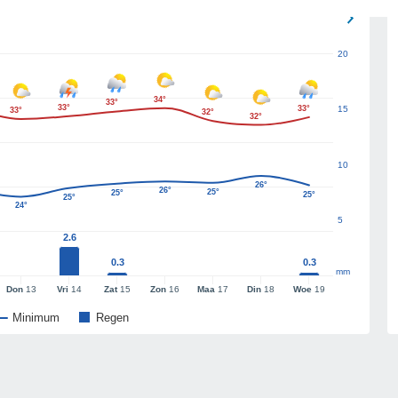
20
34°
33°
33°
33°
15
33°
32°
32°
10
26°
26°
25°
25°
25°
25°
24°
5
2.6
0.3
0.3
mm
Don
13
Vri
14
Zat
15
Zon
16
Maa
17
Din
18
Woe
19
Minimum
Regen