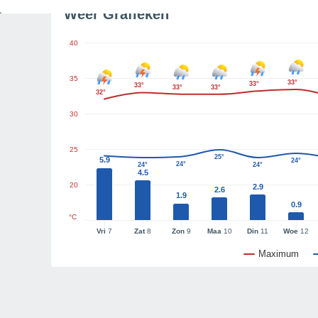
Weer Grafieken
40
35
33°
33°
33°
33°
33°
32°
30
25
25°
5.9
24°
24°
24°
24°
4.5
20
2.9
2.6
1.9
0.9
°C
Vri
7
Zat
8
Zon
9
Maa
10
Din
11
Woe
12
Maximum