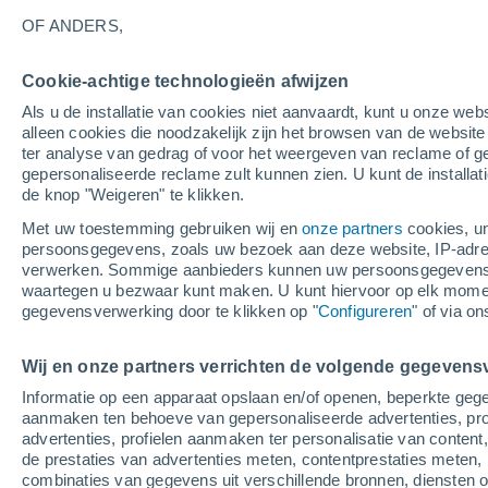
29°
OF ANDERS,
Cookie-achtige technologieën afwijzen
60%
Als u de installatie van cookies niet aanvaardt, kunt u onze webs
Gevoelstemperatuur 35°
0.6 mm
alleen cookies die noodzakelijk zijn het browsen van de websit
ter analyse van gedrag of voor het weergeven van reclame of g
gepersonaliseerde reclame zult kunnen zien. U kunt de installat
de knop "Weigeren" te klikken.
Weer 1 - 7 dagen
Regenradar
Kaarten: Regen
Sate
Met uw toestemming gebruiken wij en
onze partners
cookies, un
persoonsgegevens, zoals uw bezoek aan deze website, IP-adresse
verwerken. Sommige aanbieders kunnen uw persoonsgegevens v
waartegen u bezwaar kunt maken. U kunt hiervoor op elk mom
Morgen
Zondag
M
Vandaag
gegevensverwerking door te klikken op "
Configureren
" of via o
8 Aug
9 Aug
7 Aug
Wij en onze partners verrichten de volgende gegevens
Informatie op een apparaat opslaan en/of openen, beperkte gege
90%
70%
80%
aanmaken ten behoeve van gepersonaliseerde advertenties, prof
4.5 mm
1.9 mm
5.9 mm
advertenties, profielen aanmaken ter personalisatie van content,
33°
/
24°
33°
/
24°
32°
/
24°
de prestaties van advertenties meten, contentprestaties meten, 
combinaties van gegevens uit verschillende bronnen, diensten