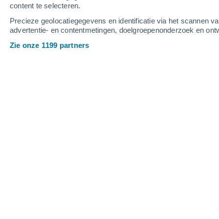
content te selecteren.
4
-
8
m/s
5
-
10
m/s
6
4
-
9
m/s
Precieze geolocatiegegevens en identificatie via het scannen v
advertentie- en contentmetingen, doelgroepenonderzoek en ontw
Het weer in Santa Fe vandaag
, 7 aug
Zie onze 1199 partners
Lichte regen
60%
29°
16:00
0.6 mm
Gevoelstemperatuu
Lichte regen
50%
30°
17:00
0.3 mm
Gevoelstemperatuu
Onweer
60%
28°
18:00
0.8 mm
Gevoelstemperatuu
Onweer
70%
27°
19:00
1.1 mm
Gevoelstemperatuu
Onweer
60%
26°
20:00
1.4 mm
Gevoelstemperatuu