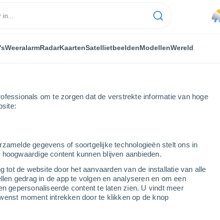
's
Weeralarm
Radar
Kaarten
Satellietbeelden
Modellen
Wereld
ofessionals om te zorgen dat de verstrekte informatie van hoge
bsite:
rzamelde gegevens of soortgelijke technologieën stelt ons in
s hoogwaardige content kunnen blijven aanbieden.
g tot de website door het aanvaarden van de installatie van alle
ellen gedrag in de app te volgen en analyseren en om een
...
en gepersonaliseerde content te laten zien. U vindt meer
wenst moment intrekken door te klikken op de knop
Per uur
Lichte regen in de komende uren