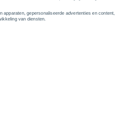
-
11
m/s
5
-
11
m/s
6
-
11
m/s
5
-
11
m/s
an apparaten, gepersonaliseerde advertenties en content,
ikkeling van diensten.
ustus
Oosten
6 Matig
r
35°
3
-
9 m/s
SPF:
15-25
Oosten
3 Zwak
r
35°
3
-
7 m/s
SPF:
6-10
Noordoosten
1 Vrijwel geen
r
33°
3
-
6 m/s
SPF:
nee
Oosten
0 Vrijwel geen
r
31°
4
-
6 m/s
SPF:
nee
Zuidoosten
0 Vrijwel geen
r
28°
2
-
6 m/s
SPF:
nee