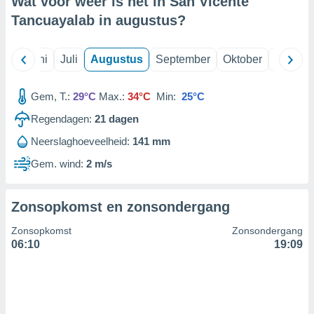
Wat voor weer is het in San Vicente
Tancuayalab in
augustus
?
99 partners
Mei
Juni
Juli
Augustus
September
Oktober
Novemb
Gem, T.:
29°C
Max.:
34°C
Min:
25°C
Regendagen:
21
dagen
Neerslaghoeveelheid:
141 mm
Gem. wind:
2 m/s
Zonsopkomst en zonsondergang
Zonsopkomst
Zonsondergang
06:10
19:09