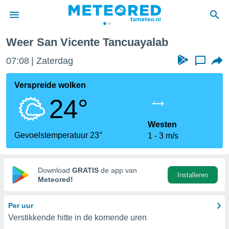
lab
Weer San Vicente Tancuayalab
nnisgeving
07:08
Zaterdag
...
van
tameteo.nl)
teld door
Verspreide wolken
s om te
24°
e verstrekte
an hoge
 U hebt de
Westen
ies voor
Gevoelstemperatuur 23°
1
3 m/s
deze
anvaarden
Download
GRATIS
de app van
Installeren
toegang
Meteored!
seerde
Per uur
lame op basis
Verstikkende hitte in de komende uren
ies