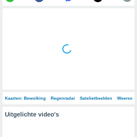
Kaarten: Bewolking
Regenradar
Satelietbeelden
Weersmod
Uitgelichte video's