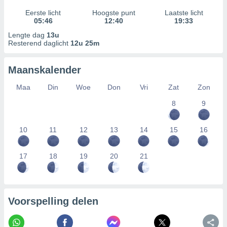
Eerste licht
Hoogste punt
Laatste licht
05:46
12:40
19:33
Lengte dag
13u
Resterend daglicht
12u 25m
Maanskalender
Maa
Din
Woe
Don
Vri
Zat
Zon
8
9
10
11
12
13
14
15
16
17
18
19
20
21
Voorspelling delen