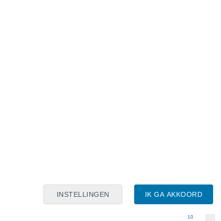
Maanskalender
Maa
Din
Woe
Don
Vri
Zat
Zon
8
9
10
11
12
13
14
15
16
17
18
19
20
21
INSTELLINGEN
IK GA AKKOORD
10