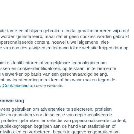
ten
ite tameteo.nl blijven gebruiken. In dat geval informeren wij u dat
e worden geïnstalleerd, maar dat er geen cookies worden gebruikt
epersonaliseerde content, hoewel u wel algemene, niet-
ie van cookies afwijzen en toegang tot de website krijgen door op
r
Satelietbeelden
Weersmodellen
ieke identificatoren of vergelijkbare technologieën om
n en cookie-identificatoren, op te slaan, in te zien en te
erwerken op basis van een gerechtvaardigd belang,
ent uw toestemming intrekken of bezwaar maken tegen de
Dinsdag
Woensdag
Donderdag
Vrijdag
ns
Cookiebeleid
op deze website.
11 Aug
12 Aug
13 Aug
14 Aug
verwerking:
vens gebruiken om advertenties te selecteren, profielen
90%
90%
90%
90%
ielen gebruiken voor de selectie van gepersonaliseerde
2.7 mm
2.1 mm
2.1 mm
1.3 mm
 profielen gebruiken ter selectie van gepersonaliseerde content,
33°
/
26°
34°
/
26°
33°
/
26°
34°
/
26°
publieksgroepen begrijpen aan de hand van statistieken of
 ontwikkelen en verbeteren, beperkte gegevens gebruiken om