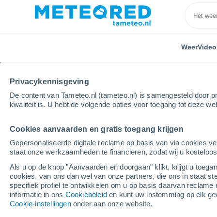
Weer
Video
Privacykennisgeving
De content van Tameteo.nl (tameteo.nl) is samengesteld door pr
kwaliteit is. U hebt de volgende opties voor toegang tot deze we
Cookies aanvaarden en gratis toegang krijgen
Home
Nicaragua
Chontales
San Ubaldo
Gepersonaliseerde digitale reclame op basis van via cookies ve
staat onze werkzaamheden te financieren, zodat wij u kosteloo
Weer San Ubaldo
Als u op de knop "Aanvaarden en doorgaan" klikt, krijgt u toegan
cookies, van ons dan wel van onze partners, die ons in staat st
07:02
Zaterdag
specifiek profiel te ontwikkelen om u op basis daarvan reclame 
informatie in ons
Cookiebeleid
en kunt uw instemming op elk ge
Cookie-instellingen
onder aan onze website.
Gedeeltelijk bewolkt