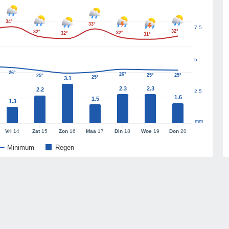
34°
33°
7.5
32°
32°
32°
32°
31°
5
26°
26°
25°
25°
25°
25°
3.1
2.3
2.3
2.2
2.5
1.6
1.5
1.3
mm
Vri
14
Zat
15
Zon
16
Maa
17
Din
18
Woe
19
Don
20
Minimum
Regen