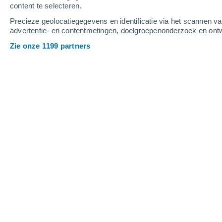
content te selecteren.
8
-
13
m/s
8
-
13
m/s
8
8
-
13
m/s
Precieze geolocatiegegevens en identificatie via het scannen v
advertentie- en contentmetingen, doelgroepenonderzoek en ontw
Het weer in San Ubaldo vandaag
, 8 a
Zie onze 1199 partners
Gedeeltelijk bewol
27°
07:00
Gevoelstemperatuu
Gedeeltelijk bewol
27°
08:00
Gevoelstemperatuu
Gedeeltelijk bewol
28°
09:00
Gevoelstemperatuu
Bewolking
30°
11:00
Gevoelstemperatuu
Gedeeltelijk bewol
32°
14:00
Gevoelstemperatuu