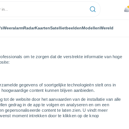
's
Weeralarm
Radar
Kaarten
Satellietbeelden
Modellen
Wereld
ofessionals om te zorgen dat de verstrekte informatie van hoge
bsite:
rzamelde gegevens of soortgelijke technologieën stelt ons in
s hoogwaardige content kunnen blijven aanbieden.
g tot de website door het aanvaarden van de installatie van alle
ellen gedrag in de app te volgen en analyseren en om een
...
en gepersonaliseerde content te laten zien. U vindt meer
wenst moment intrekken door te klikken op de knop
Per uur
Verstikkende hitte in de komende
uren