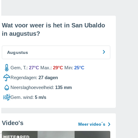
Wat voor weer is het in San Ubaldo
in
augustus
?
Augustus
Gem, T.:
27°C
Max.:
29°C
Min:
25°C
Regendagen:
27
dagen
Neerslaghoeveelheid:
135 mm
Gem. wind:
5 m/s
Video's
Meer video´s