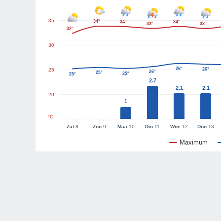
35
34°
34°
34°
33°
33°
32°
30
26°
26°
25
26°
25°
25°
25°
2.7
2.1
2.1
20
1
°C
Zat
8
Zon
9
Maa
10
Din
11
Woe
12
Don
13
Maximum