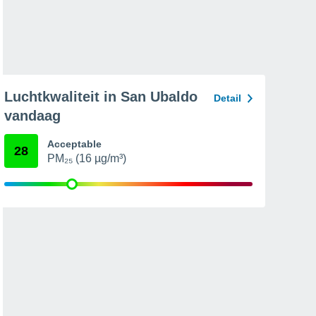
Luchtkwaliteit in San Ubaldo
Detail
vandaag
Acceptable
28
PM₂₅ (16 µg/m³)