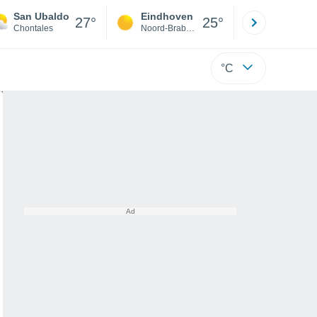
San Ubaldo
Eindhoven
Rotterda
27°
25°
Chontales
Noord-Brabant
Zuid-Hollan
°C