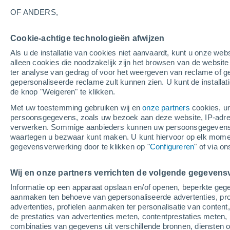
27°
OF ANDERS,
Cookie-achtige technologieën afwijzen
Noordoos
Als u de installatie van cookies niet aanvaardt, kunt u onze webs
Gevoelstemperatuur 29°
6
-
9 m/s
alleen cookies die noodzakelijk zijn het browsen van de websit
ter analyse van gedrag of voor het weergeven van reclame of g
gepersonaliseerde reclame zult kunnen zien. U kunt de installat
de knop "Weigeren" te klikken.
Weer 1 - 7 dagen
Kaarten: Temperatuur
Regenrada
Met uw toestemming gebruiken wij en
onze partners
cookies, un
persoonsgegevens, zoals uw bezoek aan deze website, IP-adresse
verwerken. Sommige aanbieders kunnen uw persoonsgegevens v
waartegen u bezwaar kunt maken. U kunt hiervoor op elk mom
Morgen
Maandag
Vandaag
gegevensverwerking door te klikken op "
Configureren
" of via o
9 Aug
10 Aug
8 Aug
Wij en onze partners verrichten de volgende gegevens
Informatie op een apparaat opslaan en/of openen, beperkte gege
70%
aanmaken ten behoeve van gepersonaliseerde advertenties, prof
1 mm
advertenties, profielen aanmaken ter personalisatie van content,
34°
/
25°
34°
/
25°
32°
/
25°
de prestaties van advertenties meten, contentprestaties meten, 
combinaties van gegevens uit verschillende bronnen, diensten