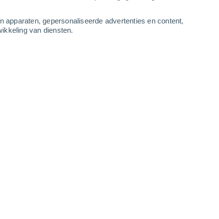
-
13
m/s
7
-
13
m/s
6
-
12
m/s
7
-
15
m/s
an apparaten, gepersonaliseerde advertenties en content,
ikkeling van diensten.
ugustus
kt
Noordoosten
1 Vrijwel geen
r
29°
6
-
9 m/s
SPF:
nee
kt
Noordoosten
2 Vrijwel geen
r
30°
7
-
11 m/s
SPF:
nee
kt
Noordoosten
4 Zwak
r
32°
8
-
12 m/s
SPF:
6-10
Noordoosten
6 Matig
r
34°
6
-
11 m/s
SPF:
15-25
kt
Noordoosten
5 Zwak
r
35°
8
-
12 m/s
SPF:
6-10