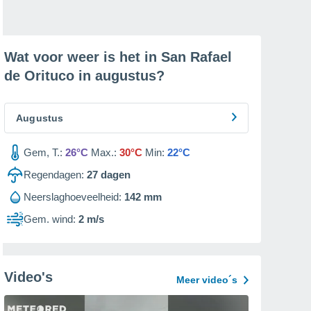
Wat voor weer is het in San Rafael
de Orituco in
augustus
?
Augustus
Gem, T.:
26°C
Max.:
30°C
Min:
22°C
Regendagen:
27
dagen
Neerslaghoeveelheid:
142 mm
Gem. wind:
2 m/s
Video's
Meer video´s