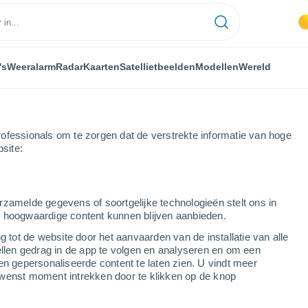
's
Weeralarm
Radar
Kaarten
Satellietbeelden
Modellen
Wereld
ofessionals om te zorgen dat de verstrekte informatie van hoge
bsite:
o
rzamelde gegevens of soortgelijke technologieën stelt ons in
s hoogwaardige content kunnen blijven aanbieden.
tuco
g tot de website door het aanvaarden van de installatie van alle
ellen gedrag in de app te volgen en analyseren en om een
...
en gepersonaliseerde content te laten zien. U vindt meer
wenst moment intrekken door te klikken op de knop
Per uur
Wisselend bewolkt in de
komende uren