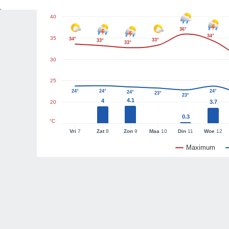
40
36°
34°
35
34°
33°
33°
33°
30
25
24°
24°
24°
24°
23°
23°
4.1
4
3.7
20
0.3
°C
Vri
7
Zat
8
Zon
9
Maa
10
Din
11
Woe
12
Maximum