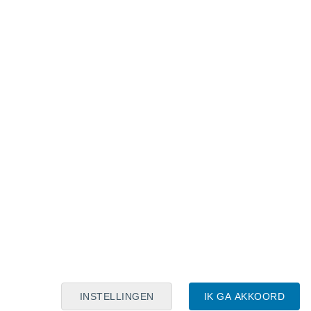
Maanskalender
Maa
Din
Woe
Don
Vri
Zat
Zon
7
8
9
10
11
12
13
14
15
16
17
18
19
20
INSTELLINGEN
IK GA AKKOORD
30