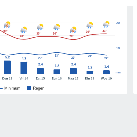
20
31°
30°
30°
30°
30°
28°
28°
10
23°
23°
5.2
22°
4.7
22°
22°
2.4
2.4
1.8
1.4
1.2
mm
Don
13
Vri
14
Zat
15
Zon
16
Maa
17
Din
18
Woe
19
Minimum
Regen