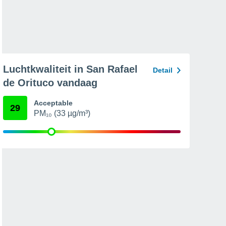
Luchtkwaliteit in San Rafael
Detail
de Orituco vandaag
Acceptable
29
PM₁₀ (33 µg/m³)