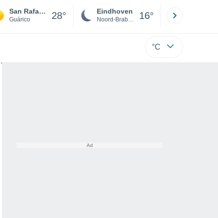
San Rafael de Orituco
Eindhoven
Rotterda
28°
16°
Guárico
Noord-Brabant
Zuid-Hollan
°C