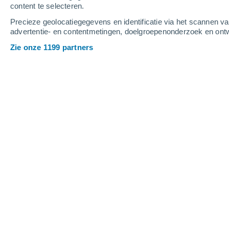
content te selecteren.
5
-
11
m/s
4
-
10
m/s
6
-
12
m/s
Precieze geolocatiegegevens en identificatie via het scannen v
advertentie- en contentmetingen, doelgroepenonderzoek en ontw
Het weer in San Rafael de Orituco v
Zie onze 1199 partners
Helder
30°
17:00
Gevoelstemperatuu
Helder
28°
18:00
Gevoelstemperatuu
Helder
26°
19:00
Gevoelstemperatuu
Verspreide wolken
25°
20:00
Gevoelstemperatuu
Verspreide wolken
25°
21:00
Gevoelstemperatuu