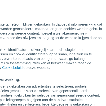
Kans op storm
Dit weekend
ten
ite tameteo.nl blijven gebruiken. In dat geval informeren wij u dat
e worden geïnstalleerd, maar dat er geen cookies worden gebruikt
epersonaliseerde content, hoewel u wel algemene, niet-
ie van cookies afwijzen en toegang tot de website krijgen door op
Satelietbeelden
Weersmodellen
ieke identificatoren of vergelijkbare technologieën om
n en cookie-identificatoren, op te slaan, in te zien en te
erwerken op basis van een gerechtvaardigd belang,
ent uw toestemming intrekken of bezwaar maken tegen de
aandag
Dinsdag
Woensdag
Donderdag
ns
Cookiebeleid
op deze website.
10 Aug
11 Aug
12 Aug
13 Aug
verwerking:
vens gebruiken om advertenties te selecteren, profielen
70%
90%
90%
ielen gebruiken voor de selectie van gepersonaliseerde
0.3 mm
3.7 mm
5.2 mm
 profielen gebruiken ter selectie van gepersonaliseerde content,
33°
/
23°
36°
/
23°
34°
/
24°
30°
/
22°
publieksgroepen begrijpen aan de hand van statistieken of
 ontwikkelen en verbeteren, beperkte gegevens gebruiken om