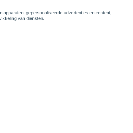
4
-
9
m/s
4
-
9
m/s
3
-
10
m/s
3
-
8
m/s
an apparaten, gepersonaliseerde advertenties en content,
ikkeling van diensten.
andaag
, 7 augustus
Noordoosten
1 Vrijwel geen
r
31°
6
-
12 m/s
SPF:
nee
Noordoosten
0 Vrijwel geen
r
29°
6
-
12 m/s
SPF:
nee
Noordoosten
0 Vrijwel geen
r
28°
5
-
10 m/s
SPF:
nee
Noordoosten
0 Vrijwel geen
r
27°
4
-
9 m/s
SPF:
nee
Noordoosten
0 Vrijwel geen
r
26°
3
-
7 m/s
SPF:
nee