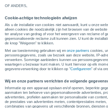
28°
OF ANDERS,
Cookie-achtige technologieën afwijzen
Noordoos
Als u de installatie van cookies niet aanvaardt, kunt u onze webs
Gevoelstemperatuur 29°
6
-
12 m/s
alleen cookies die noodzakelijk zijn het browsen van de websit
ter analyse van gedrag of voor het weergeven van reclame of g
gepersonaliseerde reclame zult kunnen zien. U kunt de installat
de knop "Weigeren" te klikken.
Weer 1 - 7 dagen
Kaarten: Bewolking
Regenradar
Met uw toestemming gebruiken wij en
onze partners
cookies, un
persoonsgegevens, zoals uw bezoek aan deze website, IP-adresse
verwerken. Sommige aanbieders kunnen uw persoonsgegevens v
waartegen u bezwaar kunt maken. U kunt hiervoor op elk mom
Morgen
Zondag
M
Vandaag
gegevensverwerking door te klikken op "
Configureren
" of via o
8 Aug
9 Aug
7 Aug
Wij en onze partners verrichten de volgende gegevens
Informatie op een apparaat opslaan en/of openen, beperkte gege
90%
80%
aanmaken ten behoeve van gepersonaliseerde advertenties, prof
4 mm
4.1 mm
advertenties, profielen aanmaken ter personalisatie van content,
33°
/
24°
33°
/
24°
34°
/
24°
de prestaties van advertenties meten, contentprestaties meten, 
combinaties van gegevens uit verschillende bronnen, diensten