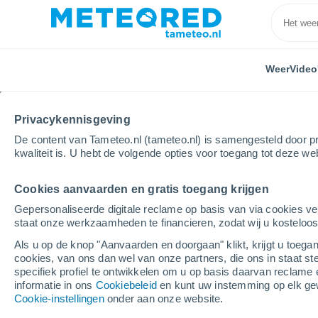
Weer
Video
Privacykennisgeving
De content van Tameteo.nl (tameteo.nl) is samengesteld door pr
kwaliteit is. U hebt de volgende opties voor toegang tot deze we
Cookies aanvaarden en gratis toegang krijgen
Home
Venezuela
Guárico
San Rafael de Orituc
Gepersonaliseerde digitale reclame op basis van via cookies ve
staat onze werkzaamheden te financieren, zodat wij u kosteloo
Weer San Rafael de Ori
Als u op de knop "Aanvaarden en doorgaan" klikt, krijgt u toegan
cookies, van ons dan wel van onze partners, die ons in staat st
17:52
Vrijdag
specifiek profiel te ontwikkelen om u op basis daarvan reclame 
informatie in ons
Cookiebeleid
en kunt uw instemming op elk ge
Cookie-instellingen
onder aan onze website.
Helder