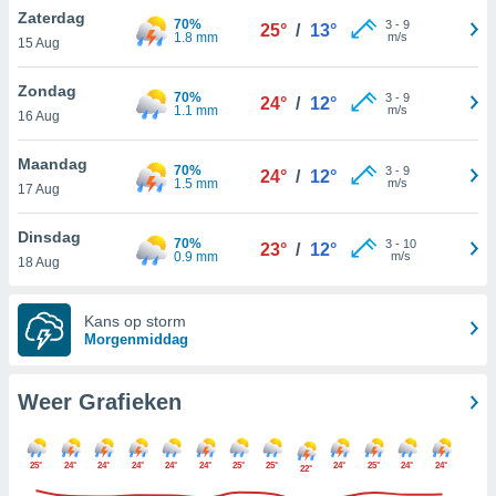
e
Zaterdag
70%
3
-
9
ën om
25°
/
13°
1.8 mm
m/s
15 Aug
evens,
zoek aan
Zondag
, IP-
70%
3
-
9
24°
/
12°
1.1 mm
m/s
 cookie-
16 Aug
en, op te
zien en te
Maandag
70%
3
-
9
24°
/
12°
 Sommige
1.5 mm
m/s
17 Aug
kunnen uw
gevens
Dinsdag
p basis van
70%
3
-
10
23°
/
12°
0.9 mm
m/s
vaardigd
18 Aug
rtegen u
t maken. U
Kans op storm
r op elk
Morgenmiddag
toestemming
 bezwaar
 de
Weer Grafieken
werking
en op "
" of via ons
25°
24°
24°
24°
24°
24°
25°
25°
24°
25°
24°
24°
op deze
22°