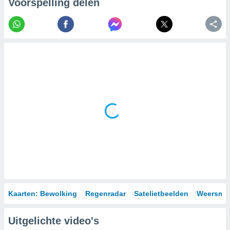
Voorspelling delen
Kaarten: Bewolking
Regenradar
Satelietbeelden
Weersmod
Uitgelichte video's