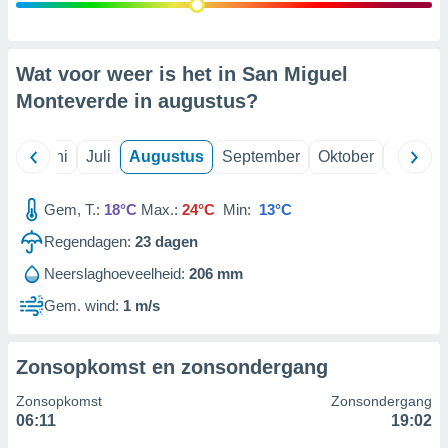
99 partners
Wat voor weer is het in San Miguel
Monteverde in
augustus
?
Mei
Juni
Juli
Augustus
September
Oktober
Novemb
Gem, T.:
18°C
Max.:
24°C
Min:
13°C
Regendagen:
23
dagen
Neerslaghoeveelheid:
206 mm
Gem. wind:
1 m/s
Zonsopkomst en zonsondergang
Zonsopkomst
Zonsondergang
06:11
19:02