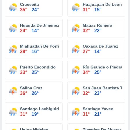
Crucecita
Huajuapan De Leon
35°
24°
31°
15°
Huautla De Jimenez
Matias Romero
24°
14°
32°
22°
Miahuatlan De Porfirio Diaz
Oaxaca De Juarez
28°
16°
27°
14°
Puerto Escondido
Río Grande o Piedra Pa
33°
25°
34°
25°
Salina Cruz
San Juan Bautista Tuxt
36°
26°
32°
23°
Santiago Lachiguiri
Santiago Yaveo
31°
19°
31°
21°
Union Hidalgo
Zimatlan De Alvarez