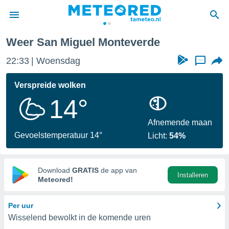
Weer San Miguel Monteverde
nnisgeving
22:33
Woensdag
...
van
tameteo.nl)
teld door
Verspreide wolken
s om te
14°
e verstrekte
an hoge
 U hebt de
Afnemende maan
ies voor
Gevoelstemperatuur 14°
Licht:
54%
deze
anvaarden
Download
GRATIS
de app van
Installeren
toegang
Meteored!
seerde
Per uur
lame op basis
Wisselend bewolkt in de komende uren
ies