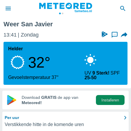
Weer San Javier
nnisgeving
13:41
Zondag
...
van
tameteo.nl)
teld door
Helder
s om te
32°
e verstrekte
an hoge
 U hebt de
UV
9 Sterk!
SPF
ies voor
Gevoelstemperatuur 37°
25-50
deze
anvaarden
Download
GRATIS
de app van
Installeren
toegang
Meteored!
seerde
Per uur
lame op basis
Verstikkende hitte in de komende uren
ies