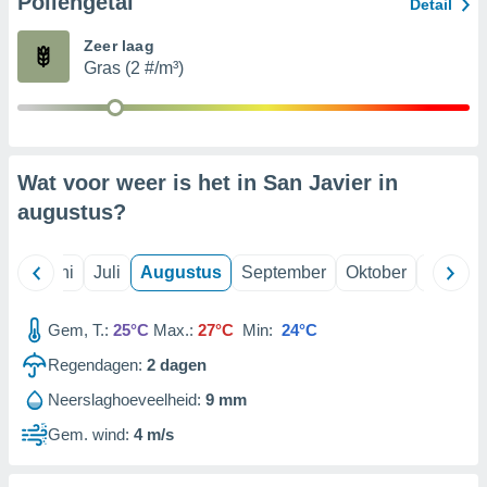
Pollengetal
Detail
Zeer laag
99 partners
Gras (2 #/m³)
Wat voor weer is het in San Javier in
augustus
?
Mei
Juni
Juli
Augustus
September
Oktober
Novemb
Gem, T.:
25°C
Max.:
27°C
Min:
24°C
Regendagen:
2
dagen
Neerslaghoeveelheid:
9 mm
Gem. wind:
4 m/s