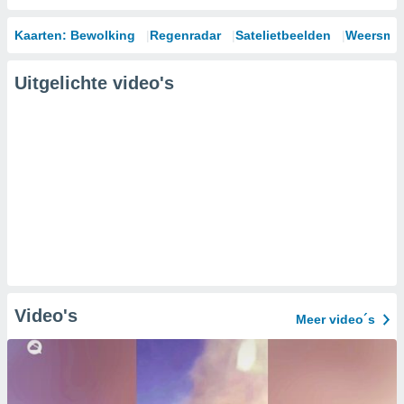
Kaarten: Bewolking
Regenradar
Satelietbeelden
Weersmod
Uitgelichte video's
Video's
Meer video´s