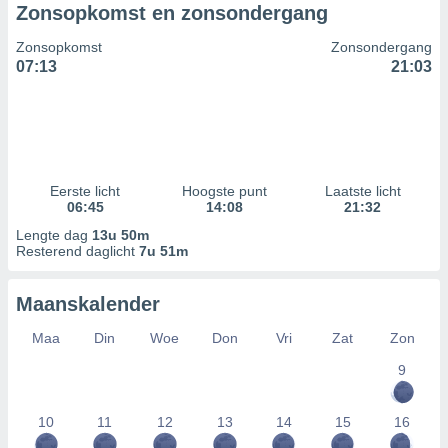
Zonsopkomst en zonsondergang
Zonsopkomst
Zonsondergang
07:13
21:03
Eerste licht
Hoogste punt
Laatste licht
06:45
14:08
21:32
Lengte dag
13u 50m
Resterend daglicht
7u 51m
Maanskalender
Maa
Din
Woe
Don
Vri
Zat
Zon
9
10
11
12
13
14
15
16