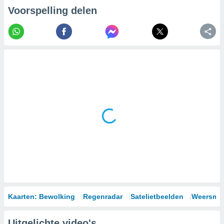
Voorspelling delen
Kaarten: Bewolking
Regenradar
Satelietbeelden
Weersmod
Uitgelichte video's