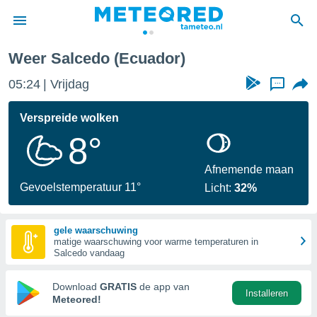
Weer Salcedo (Ecuador)
nnisgeving
05:24
Vrijdag
...
van
tameteo.nl)
teld door
Verspreide wolken
s om te
8°
e verstrekte
an hoge
 U hebt de
Afnemende maan
ies voor
Gevoelstemperatuur 11°
Licht:
32%
deze
gele waarschuwing
anvaarden
matige waarschuwing voor warme temperaturen in
toegang
Salcedo vandaag
seerde
Download
GRATIS
de app van
Installeren
lame op basis
Meteored!
ies