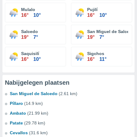
Mulalo
Pujilí
16°
10°
16°
10°
Salcedo
San Miguel de Salcedo
19°
7°
19°
7°
Saquisilí
Sigchos
16°
10°
16°
11°
Nabijgelegen plaatsen
San Miguel de Salcedo
(2.61 km)
Píllaro
(14.9 km)
Ambato
(21.99 km)
Patate
(29.78 km)
Cevallos
(31.6 km)