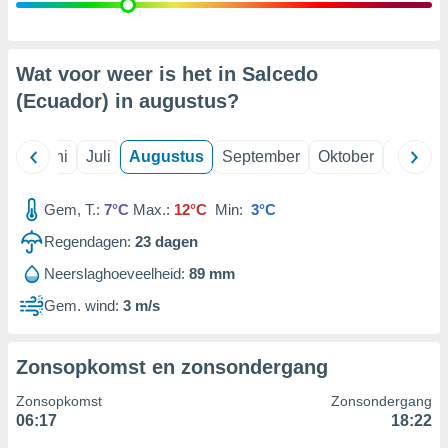
99 partners
Wat voor weer is het in Salcedo
(Ecuador) in
augustus
?
Mei
Juni
Juli
Augustus
September
Oktober
Novemb
Gem, T.:
7°C
Max.:
12°C
Min:
3°C
Regendagen:
23
dagen
Neerslaghoeveelheid:
89 mm
Gem. wind:
3 m/s
Zonsopkomst en zonsondergang
Zonsopkomst
Zonsondergang
06:17
18:22