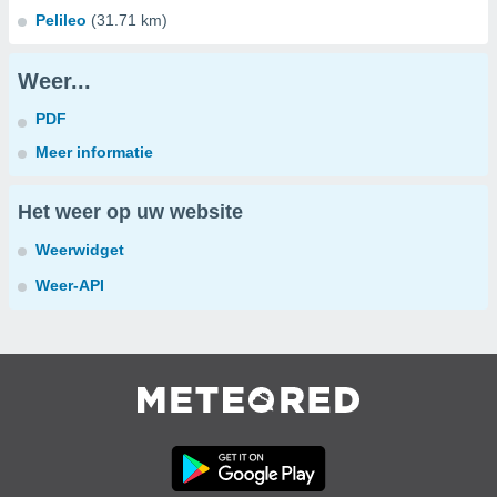
Pelileo
(31.71 km)
Weer...
PDF
Meer informatie
Het weer op uw website
Weerwidget
Weer-API