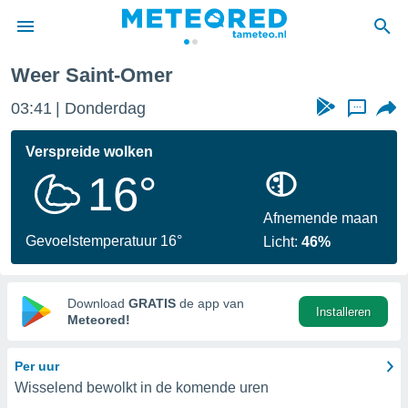
-Omer
Weer Saint-Omer
nnisgeving
03:41
Donderdag
...
van
tameteo.nl)
teld door
Verspreide wolken
s om te
16°
e verstrekte
an hoge
 U hebt de
Afnemende maan
ies voor
Gevoelstemperatuur 16°
Licht:
46%
deze
anvaarden
Download
GRATIS
de app van
Installeren
toegang
Meteored!
seerde
Per uur
lame op basis
Wisselend bewolkt in de komende uren
ies