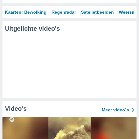
Kaarten: Bewolking
Regenradar
Satelietbeelden
Weersmod
Uitgelichte video's
Video's
Meer video´s