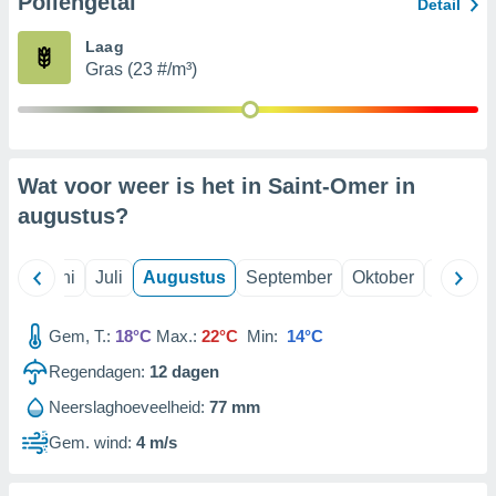
Pollengetal
Detail
Laag
99 partners
Gras (23 #/m³)
Wat voor weer is het in Saint-Omer in
augustus
?
Mei
Juni
Juli
Augustus
September
Oktober
Novemb
Gem, T.:
18°C
Max.:
22°C
Min:
14°C
Regendagen:
12
dagen
Neerslaghoeveelheid:
77 mm
Gem. wind:
4 m/s