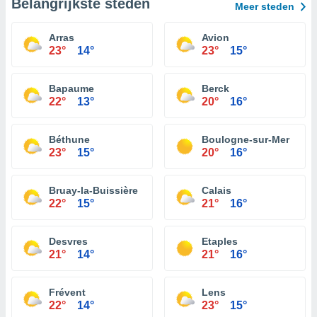
Belangrijkste steden
Meer steden
Arras
Avion
23°
14°
23°
15°
Bapaume
Berck
22°
13°
20°
16°
Béthune
Boulogne-sur-Mer
23°
15°
20°
16°
Bruay-la-Buissière
Calais
22°
15°
21°
16°
Desvres
Etaples
21°
14°
21°
16°
Frévent
Lens
22°
14°
23°
15°