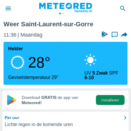
t-Laurent-sur-Gorre
Weer Saint-Laurent-sur-Gorre
nnisgeving
11:36
Maandag
...
van
tameteo.nl)
teld door
Helder
s om te
28°
e verstrekte
an hoge
 U hebt de
UV
5 Zwak
SPF
ies voor
Gevoelstemperatuur 29°
6-10
deze
anvaarden
Download
GRATIS
de app van
Installeren
toegang
Meteored!
seerde
Per uur
lame op basis
Lichte regen in de komende uren
ies