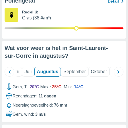
Pollengetal
Detail
Redelijk
99 partners
Gras (38 #/m³)
Wat voor weer is het in Saint-Laurent-
sur-Gorre in
augustus
?
Mei
Juni
Juli
Augustus
September
Oktober
Novemb
Gem, T.:
20°C
Max.:
25°C
Min:
14°C
Regendagen:
11
dagen
Neerslaghoeveelheid:
76 mm
Gem. wind:
3 m/s