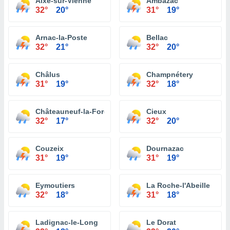
Aixe-sur-Vienne
Ambazac
32°
20°
31°
19°
Arnac-la-Poste
Bellac
32°
21°
32°
20°
Châlus
Champnétery
31°
19°
32°
18°
Châteauneuf-la-Forêt
Cieux
32°
17°
32°
20°
Couzeix
Dournazac
31°
19°
31°
19°
Eymoutiers
La Roche-l'Abeille
32°
18°
31°
18°
Ladignac-le-Long
Le Dorat