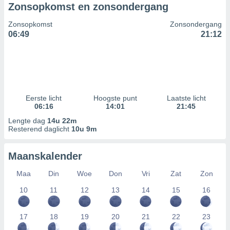
Zonsopkomst en zonsondergang
Zonsopkomst
Zonsondergang
06:49
21:12
Eerste licht
Hoogste punt
Laatste licht
06:16
14:01
21:45
Lengte dag
14u 22m
Resterend daglicht
10u 9m
Maanskalender
Maa
Din
Woe
Don
Vri
Zat
Zon
10
11
12
13
14
15
16
17
18
19
20
21
22
23