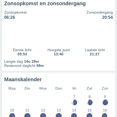
Zonsopkomst en zonsondergang
Zonsopkomst
Zonsondergang
06:26
20:54
Eerste licht
Hoogste punt
Laatste licht
05:53
13:40
21:27
Lengte dag
14u 28m
Resterend daglicht
49m
Maanskalender
Maa
Din
Woe
Don
Vri
Zat
Zon
7
8
9
10
11
12
13
14
15
16