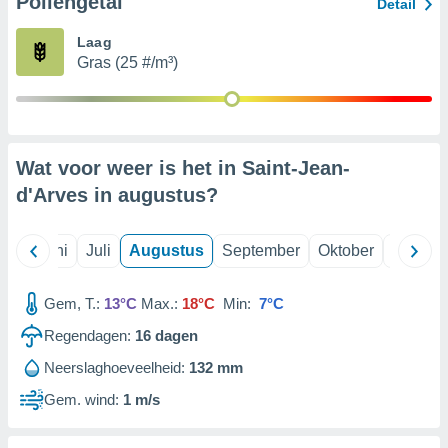
Pollengetal
Detail
Laag
99 partners
Gras (25 #/m³)
Wat voor weer is het in Saint-Jean-
d'Arves in
augustus
?
Mei
Juni
Juli
Augustus
September
Oktober
Novemb
Gem, T.:
13°C
Max.:
18°C
Min:
7°C
Regendagen:
16
dagen
Neerslaghoeveelheid:
132 mm
Gem. wind:
1 m/s