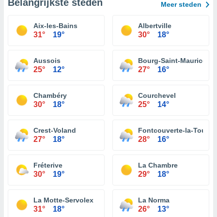
Belangrijkste steden
Meer steden
Aix-les-Bains
Albertville
31°
19°
30°
18°
Aussois
Bourg-Saint-Maurice
25°
12°
27°
16°
Chambéry
Courchevel
30°
18°
25°
14°
Crest-Voland
Fontcouverte-la-Toussu
27°
18°
28°
16°
Fréterive
La Chambre
30°
19°
29°
18°
La Motte-Servolex
La Norma
31°
18°
26°
13°