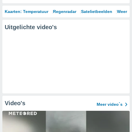
Kaarten: Temperatuur
Regenradar
Satelietbeelden
Weersm
Uitgelichte video's
Video's
Meer video´s