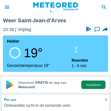
ean-d'Arves
Weer Saint-Jean-d'Arves
nnisgeving
20:39
Vrijdag
...
van
tameteo.nl)
teld door
Helder
s om te
19°
e verstrekte
an hoge
 U hebt de
Noorden
ies voor
Gevoelstemperatuur 19°
1
6 m/s
deze
anvaarden
Download
GRATIS
de app van
Installeren
toegang
Meteored!
seerde
Per uur
lame op basis
Onbewolkte lucht in de komende uren
ies