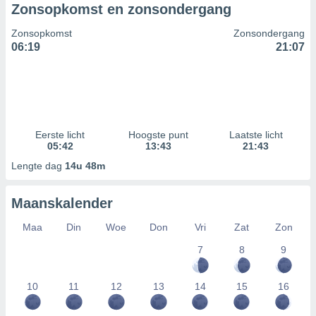
Zonsopkomst en zonsondergang
Zonsopkomst
Zonsondergang
06:19
21:07
Eerste licht
Hoogste punt
Laatste licht
05:42
13:43
21:43
Lengte dag
14u 48m
Maanskalender
Maa
Din
Woe
Don
Vri
Zat
Zon
7
8
9
10
11
12
13
14
15
16