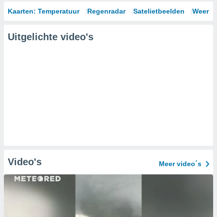
Kaarten: Temperatuur
Regenradar
Satelietbeelden
Weersm
Uitgelichte video's
Video's
Meer video´s