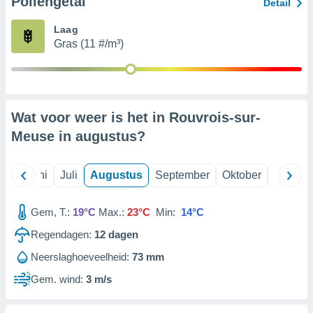
Pollengetal
Detail
Laag
99 partners
Gras (11 #/m³)
Wat voor weer is het in Rouvrois-sur-
Meuse in
augustus
?
Mei
Juni
Juli
Augustus
September
Oktober
Novemb
Gem, T.:
19°C
Max.:
23°C
Min:
14°C
Regendagen:
12
dagen
Neerslaghoeveelheid:
73 mm
Gem. wind:
3 m/s