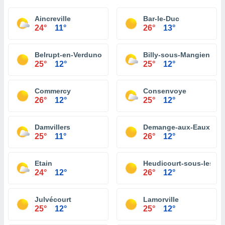
Aincreville
Bar-le-Duc
24°
11°
26°
13°
Belrupt-en-Verdunois
Billy-sous-Mangiennes
25°
12°
25°
12°
Commercy
Consenvoye
26°
12°
25°
12°
Damvillers
Demange-aux-Eaux
25°
11°
26°
12°
Etain
Heudicourt-sous-les-Cô
24°
12°
26°
12°
Julvécourt
Lamorville
25°
12°
25°
12°