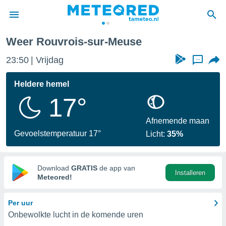
Weer Rouvrois-sur-Meuse
nnisgeving
23:50
Vrijdag
...
van
tameteo.nl)
teld door
Heldere hemel
s om te
17°
e verstrekte
an hoge
 U hebt de
Afnemende maan
ies voor
Gevoelstemperatuur 17°
Licht:
35%
deze
anvaarden
Download
GRATIS
de app van
Installeren
toegang
Meteored!
seerde
Per uur
lame op basis
Onbewolkte lucht in de komende uren
ies