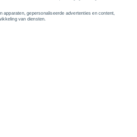
3
-
8
m/s
3
-
10
m/s
4
-
9
m/s
3
-
7
m/s
an apparaten, gepersonaliseerde advertenties en content,
ikkeling van diensten.
 augustus
Westen
8 Sterk!
r
31°
5
-
12 m/s
SPF:
25-50
Westen
7 Matig
r
31°
6
-
12 m/s
SPF:
15-25
Westen
5 Zwak
r
30°
5
-
12 m/s
SPF:
6-10
Westen
3 Zwak
r
30°
5
-
11 m/s
SPF:
6-10
Westen
2 Vrijwel geen
r
30°
5
-
11 m/s
SPF:
nee