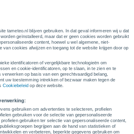
ite tameteo.nl blijven gebruiken. In dat geval informeren wij u dat
e worden geïnstalleerd, maar dat er geen cookies worden gebruikt
epersonaliseerde content, hoewel u wel algemene, niet-
ie van cookies afwijzen en toegang tot de website krijgen door op
Satelietbeelden
Weersmodellen
ieke identificatoren of vergelijkbare technologieën om
n en cookie-identificatoren, op te slaan, in te zien en te
erwerken op basis van een gerechtvaardigd belang,
ent uw toestemming intrekken of bezwaar maken tegen de
Dinsdag
Woensdag
Donderdag
Vrijdag
ns
Cookiebeleid
op deze website.
11 Aug
12 Aug
13 Aug
14 Aug
verwerking:
vens gebruiken om advertenties te selecteren, profielen
70%
80%
ielen gebruiken voor de selectie van gepersonaliseerde
1 mm
1.3 mm
 profielen gebruiken ter selectie van gepersonaliseerde content,
30°
/
21°
32°
/
19°
32°
/
20°
27°
/
19°
publieksgroepen begrijpen aan de hand van statistieken of
 ontwikkelen en verbeteren, beperkte gegevens gebruiken om