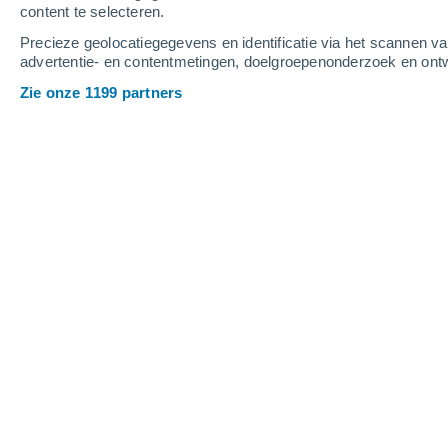
content te selecteren.
4
-
9
m/s
6
-
11
m/s
6
-
12
m/s
Precieze geolocatiegegevens en identificatie via het scannen v
advertentie- en contentmetingen, doelgroepenonderzoek en ontw
Het weer in Romulus - MI vandaag
, 8
Zie onze 1199 partners
Verspreide wolken
29°
14:00
Gevoelstemperatuu
Verspreide wolken
30°
15:00
Gevoelstemperatuu
Verspreide wolken
30°
16:00
Gevoelstemperatuu
Verspreide wolken
30°
17:00
Gevoelstemperatuu
Verspreide wolken
29°
18:00
Gevoelstemperatuu