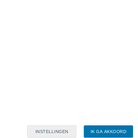
Maanskalender
Maa
Din
Woe
Don
Vri
Zat
Zon
8
9
10
11
12
13
14
15
16
17
18
19
20
21
INSTELLINGEN
IK GA AKKOORD