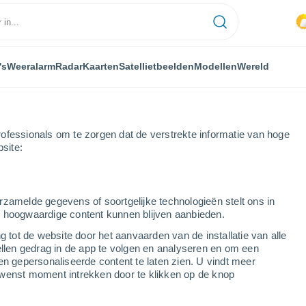
's
Weeralarm
Radar
Kaarten
Satellietbeelden
Modellen
Wereld
ofessionals om te zorgen dat de verstrekte informatie van hoge
bsite:
s
rzamelde gegevens of soortgelijke technologieën stelt ons in
s hoogwaardige content kunnen blijven aanbieden.
g tot de website door het aanvaarden van de installatie van alle
ellen gedrag in de app te volgen en analyseren en om een
...
en gepersonaliseerde content te laten zien. U vindt meer
wenst moment intrekken door te klikken op de knop
Per uur
Wisselend bewolkt in de
komende uren