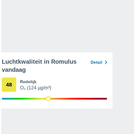
Luchtkwaliteit in Romulus
Detail
vandaag
Redelijk
48
O₃ (124 µg/m³)