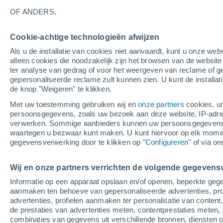
29°
OF ANDERS,
Cookie-achtige technologieën afwijzen
Westen
Als u de installatie van cookies niet aanvaardt, kunt u onze webs
Gevoelstemperatuur 31°
5
-
12 m/s
alleen cookies die noodzakelijk zijn het browsen van de websit
ter analyse van gedrag of voor het weergeven van reclame of g
gepersonaliseerde reclame zult kunnen zien. U kunt de installat
de knop "Weigeren" te klikken.
Weer 1 - 7 dagen
Kaarten: Bewolking
Regenradar
Met uw toestemming gebruiken wij en
onze partners
cookies, un
persoonsgegevens, zoals uw bezoek aan deze website, IP-adresse
verwerken. Sommige aanbieders kunnen uw persoonsgegevens v
waartegen u bezwaar kunt maken. U kunt hiervoor op elk mom
Morgen
Maandag
Vandaag
gegevensverwerking door te klikken op "
Configureren
" of via o
9 Aug
10 Aug
8 Aug
Wij en onze partners verrichten de volgende gegevens
Informatie op een apparaat opslaan en/of openen, beperkte gege
60%
70%
60%
aanmaken ten behoeve van gepersonaliseerde advertenties, prof
0.2 mm
3.7 mm
5.6 mm
advertenties, profielen aanmaken ter personalisatie van content,
30°
/
16°
31°
/
21°
31°
/
19°
de prestaties van advertenties meten, contentprestaties meten, 
combinaties van gegevens uit verschillende bronnen, diensten