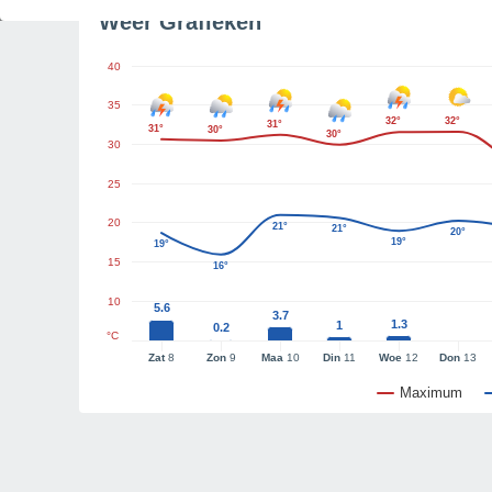
Weer Grafieken
40
35
32°
32°
31°
31°
30°
30°
30
25
20
21°
21°
20°
19°
19°
15
16°
10
5.6
3.7
1.3
1
0.2
°C
Zat
8
Zon
9
Maa
10
Din
11
Woe
12
Don
13
Maximum