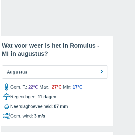
Wat voor weer is het in Romulus -
MI in
augustus
?
Augustus
Gem, T.:
22°C
Max.:
27°C
Min:
17°C
Regendagen:
11
dagen
Neerslaghoeveelheid:
87 mm
Gem. wind:
3 m/s