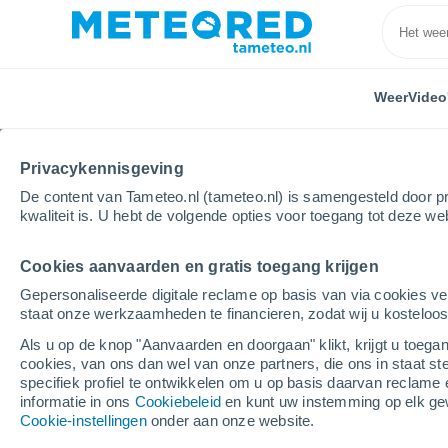
Weer
Video
Privacykennisgeving
De content van Tameteo.nl (tameteo.nl) is samengesteld door pr
kwaliteit is. U hebt de volgende opties voor toegang tot deze we
Cookies aanvaarden en gratis toegang krijgen
Home
Verenigde Staten
Staat Michigan
Romulu
Gepersonaliseerde digitale reclame op basis van via cookies ve
staat onze werkzaamheden te financieren, zodat wij u kosteloo
Weer Romulus - MI
Als u op de knop "Aanvaarden en doorgaan" klikt, krijgt u toegan
cookies, van ons dan wel van onze partners, die ons in staat st
13:34
Zaterdag
specifiek profiel te ontwikkelen om u op basis daarvan reclame 
informatie in ons
Cookiebeleid
en kunt uw instemming op elk ge
Cookie-instellingen
onder aan onze website.
Verspreide wolken