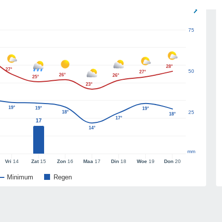
75
28°
27°
50
27°
26°
26°
25°
23°
19°
19°
19°
18°
25
18°
17°
17
14°
mm
Vri
14
Zat
15
Zon
16
Maa
17
Din
18
Woe
19
Don
20
Minimum
Regen