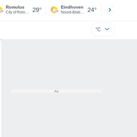
Romulus
Eindhoven
Rotterda
29°
24°
City of Romulus
Noord-Brabant
Zuid-Hollan
°C