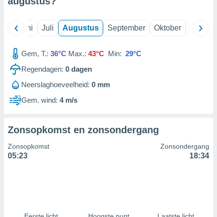
augustus
?
99 partners
Mei
Juni
Juli
Augustus
September
Oktober
Novemb
Gem, T.:
36°C
Max.:
43°C
Min:
29°C
Regendagen:
0
dagen
Neerslaghoeveelheid:
0 mm
Gem. wind:
4 m/s
Zonsopkomst en zonsondergang
Zonsopkomst
Zonsondergang
05:23
18:34
Eerste licht
Hoogste punt
Laatste licht