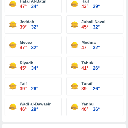
Hafar Al-Batin
Hail
47°
34°
43°
29°
Jeddah
Jubail Naval
39°
32°
45°
32°
Mecca
Medina
47°
32°
47°
32°
Riyadh
Tabuk
45°
34°
41°
26°
Taif
Turaif
39°
26°
39°
26°
Wadi al-Dawasir
Yanbu
46°
29°
46°
36°