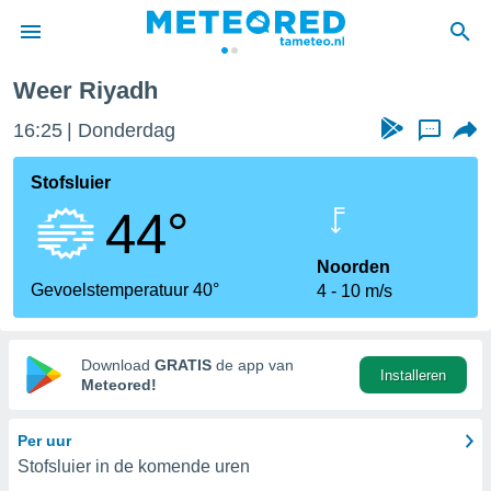
Weer Riyadh
nnisgeving
16:25
Donderdag
...
van
tameteo.nl)
teld door
Stofsluier
s om te
44°
e verstrekte
an hoge
 U hebt de
Noorden
ies voor
Gevoelstemperatuur 40°
4
10 m/s
deze
anvaarden
Download
GRATIS
de app van
Installeren
toegang
Meteored!
seerde
Per uur
lame op basis
Stofsluier in de komende uren
ies