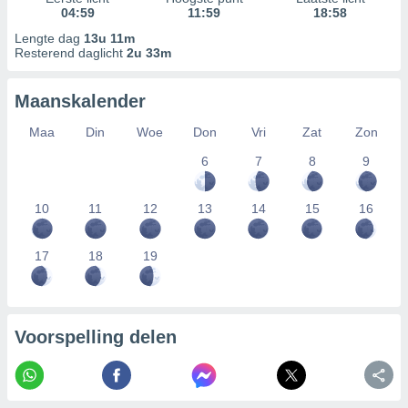
04:59
11:59
18:58
Lengte dag
13u 11m
Resterend daglicht
2u 33m
Maanskalender
Maa
Din
Woe
Don
Vri
Zat
Zon
6
7
8
9
10
11
12
13
14
15
16
17
18
19
Voorspelling delen