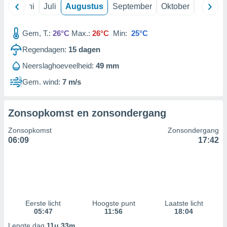
Mei
Juni
Juli
Augustus
September
Oktober
Novemb
99 partners
Gem, T.:
26°C
Max.:
26°C
Min:
25°C
Regendagen:
15
dagen
Neerslaghoeveelheid:
49 mm
Gem. wind:
7 m/s
Zonsopkomst en zonsondergang
Zonsopkomst
Zonsondergang
06:09
17:42
Eerste licht
Hoogste punt
Laatste licht
05:47
11:56
18:04
Lengte dag
11u 33m