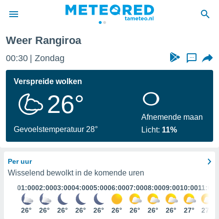
Polynesië
Rangiroa
Weer Rangiroa
nnisgeving
00:30
Zondag
...
van
tameteo.nl)
teld door
Verspreide wolken
s om te
26°
e verstrekte
an hoge
 U hebt de
Afnemende maan
ies voor
Gevoelstemperatuur 28°
Licht:
11%
deze
Per uur
anvaarden
toegang
Wisselend bewolkt in de komende uren
01:00
02:00
03:00
04:00
05:00
06:00
07:00
08:00
09:00
10:00
11:00
seerde
lame op basis
26°
26°
26°
26°
26°
26°
26°
26°
26°
27°
27°
ies