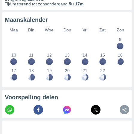
Tijd resterend tot zonsondergang
5u 17m
Maanskalender
Maa
Din
Woe
Don
Vri
Zat
Zon
9
10
11
12
13
14
15
16
17
18
19
20
21
22
Voorspelling delen