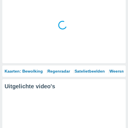
Kaarten: Bewolking
Regenradar
Satelietbeelden
Weersmod
Uitgelichte video's