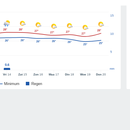
15
28°
28°
28°
27°
27°
27°
27°
10
26°
26°
26°
26°
26°
25°
25°
5
0.6
mm
Vri
14
Zat
15
Zon
16
Maa
17
Din
18
Woe
19
Don
20
Minimum
Regen