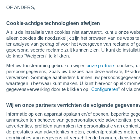
28°
OF ANDERS,
Cookie-achtige technologieën afwijzen
Oosten
Als u de installatie van cookies niet aanvaardt, kunt u onze webs
Gevoelstemperatuur 31°
9
-
11 m/s
alleen cookies die noodzakelijk zijn het browsen van de websit
ter analyse van gedrag of voor het weergeven van reclame of g
gepersonaliseerde reclame zult kunnen zien. U kunt de installat
de knop "Weigeren" te klikken.
Weer 1 - 7 dagen
Kaarten: Regen
Regenradar
Sate
Met uw toestemming gebruiken wij en
onze partners
cookies, un
persoonsgegevens, zoals uw bezoek aan deze website, IP-adresse
verwerken. Sommige aanbieders kunnen uw persoonsgegevens v
waartegen u bezwaar kunt maken. U kunt hiervoor op elk mom
Morgen
Maandag
Vandaag
gegevensverwerking door te klikken op "
Configureren
" of via o
9 Aug
10 Aug
8 Aug
Wij en onze partners verrichten de volgende gegevens
Informatie op een apparaat opslaan en/of openen, beperkte gege
90%
90%
aanmaken ten behoeve van gepersonaliseerde advertenties, prof
7.5 mm
9.2 mm
advertenties, profielen aanmaken ter personalisatie van content,
28°
/
26°
28°
/
25°
29°
/
27°
de prestaties van advertenties meten, contentprestaties meten, 
combinaties van gegevens uit verschillende bronnen, diensten