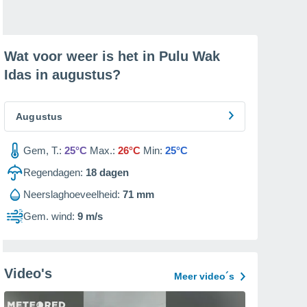
Wat voor weer is het in Pulu Wak
Idas in
augustus
?
Augustus
Gem, T.:
25°C
Max.:
26°C
Min:
25°C
Regendagen:
18
dagen
Neerslaghoeveelheid:
71 mm
Gem. wind:
9 m/s
Video's
Meer video´s