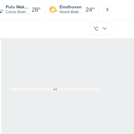
Pulu Wak Idas
Eindhoven
Rotterda
28°
24°
Cocos (Keeling) Islands
Noord-Brabant
Zuid-Hollan
°C