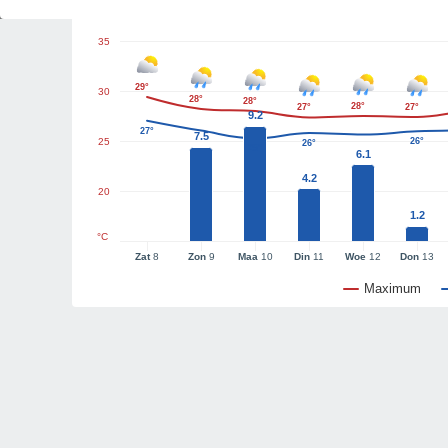
35
29°
30
28°
28°
28°
27°
27°
9.2
27°
7.5
25
26°
26°
25°
6.1
4.2
20
1.2
°C
Zat
8
Zon
9
Maa
10
Din
11
Woe
12
Don
13
Maximum