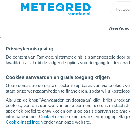
Weer
Video
Privacykennisgeving
De content van Tameteo.nl (tameteo.nl) is samengesteld door pr
kwaliteit is. U hebt de volgende opties voor toegang tot deze we
Cookies aanvaarden en gratis toegang krijgen
Home
Australia
Cocoseilanden
Pulu Wak Idas
Gepersonaliseerde digitale reclame op basis van via cookies ve
staat onze werkzaamheden te financieren, zodat wij u kosteloo
Weer Pulu Wak Idas
Als u op de knop "Aanvaarden en doorgaan" klikt, krijgt u toegan
cookies, van ons dan wel van onze partners, die ons in staat st
23:00
Zaterdag
specifiek profiel te ontwikkelen om u op basis daarvan reclame 
informatie in ons
Cookiebeleid
en kunt uw instemming op elk ge
Cookie-instellingen
onder aan onze website.
Verspreide wolken