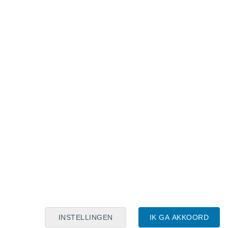
Maanskalender
Maa
Din
Woe
Don
Vri
Zat
Zon
8
9
10
11
12
13
14
15
16
17
18
19
20
21
INSTELLINGEN
IK GA AKKOORD
20