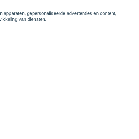
1
-
14
m/s
11
-
14
m/s
9
-
12
m/s
9
-
12
m/s
an apparaten, gepersonaliseerde advertenties en content,
ikkeling van diensten.
8 augustus
n
Oosten
1 Vrijwel geen
ur
31°
10
-
13 m/s
SPF:
nee
n
Oosten
0 Vrijwel geen
ur
31°
10
-
13 m/s
SPF:
nee
n
Oosten
0 Vrijwel geen
ur
31°
9
-
13 m/s
SPF:
nee
n
Oosten
0 Vrijwel geen
ur
31°
9
-
12 m/s
SPF:
nee
n
Oosten
0 Vrijwel geen
ur
31°
9
-
11 m/s
SPF:
nee