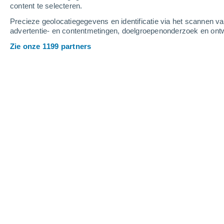
content te selecteren.
9
-
12
m/s
12
-
15
m/s
1
10
-
13
m/s
Precieze geolocatiegegevens en identificatie via het scannen v
advertentie- en contentmetingen, doelgroepenonderzoek en ontw
Het weer in Pulu Wak Idas vandaag
, 
Zie onze 1199 partners
Verspreide wolke
28°
16:30
Gevoelstemperatu
Verspreide wolke
28°
17:30
Gevoelstemperatu
Verspreide wolke
28°
18:30
Gevoelstemperatu
Verspreide wolke
28°
19:30
Gevoelstemperatu
Verspreide wolke
28°
20:30
Gevoelstemperatu