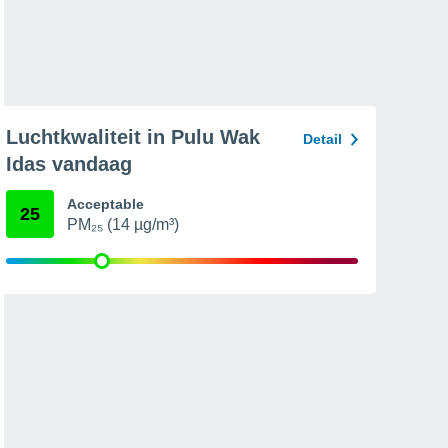
Luchtkwaliteit in Pulu Wak
Detail
Idas vandaag
Acceptable
25
PM₂₅ (14 µg/m³)