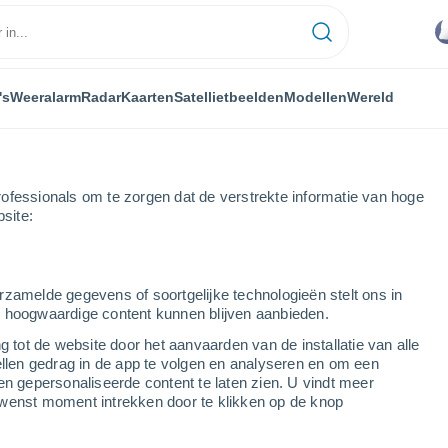
's
Weeralarm
Radar
Kaarten
Satellietbeelden
Modellen
Wereld
ofessionals om te zorgen dat de verstrekte informatie van hoge
bsite:
rzamelde gegevens of soortgelijke technologieën stelt ons in
s hoogwaardige content kunnen blijven aanbieden.
g tot de website door het aanvaarden van de installatie van alle
ellen gedrag in de app te volgen en analyseren en om een
...
en gepersonaliseerde content te laten zien. U vindt meer
wenst moment intrekken door te klikken op de knop
Per uur
Lichte regen in de komende uren