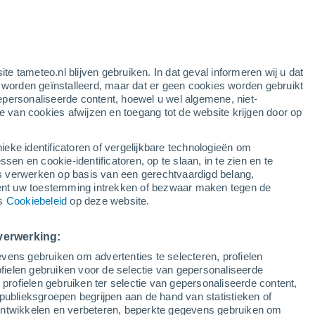
ite tameteo.nl blijven gebruiken. In dat geval informeren wij u dat
e worden geïnstalleerd, maar dat er geen cookies worden gebruikt
epersonaliseerde content, hoewel u wel algemene, niet-
ie van cookies afwijzen en toegang tot de website krijgen door op
lietbeelden
Weersmodellen
ieke identificatoren of vergelijkbare technologieën om
n en cookie-identificatoren, op te slaan, in te zien en te
erwerken op basis van een gerechtvaardigd belang,
ent uw toestemming intrekken of bezwaar maken tegen de
Dinsdag
Woensdag
Donderdag
Vrijdag
ns
Cookiebeleid
op deze website.
11 Aug
12 Aug
13 Aug
14 Aug
verwerking:
vens gebruiken om advertenties te selecteren, profielen
80%
90%
80%
80%
ielen gebruiken voor de selectie van gepersonaliseerde
4.2 mm
6.1 mm
1.2 mm
0.6 mm
 profielen gebruiken ter selectie van gepersonaliseerde content,
27°
/
26°
28°
/
26°
27°
/
26°
28°
/
26°
publieksgroepen begrijpen aan de hand van statistieken of
 ontwikkelen en verbeteren, beperkte gegevens gebruiken om