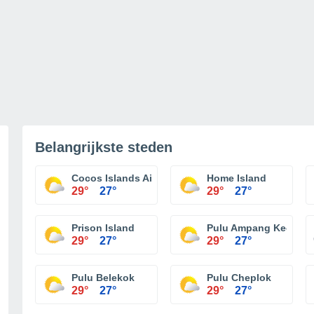
Belangrijkste steden
Cocos Islands Airport
Home Island
29°
27°
29°
27°
Prison Island
Pulu Ampang Kechil
29°
27°
29°
27°
Pulu Belekok
Pulu Cheplok
29°
27°
29°
27°