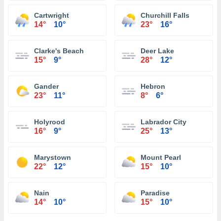
Cartwright
Churchill Falls
14°
10°
23°
16°
Clarke's Beach
Deer Lake
15°
9°
28°
12°
Gander
Hebron
23°
11°
8°
6°
Holyrood
Labrador City
16°
9°
25°
13°
Marystown
Mount Pearl
22°
12°
15°
10°
Nain
Paradise
14°
10°
15°
10°