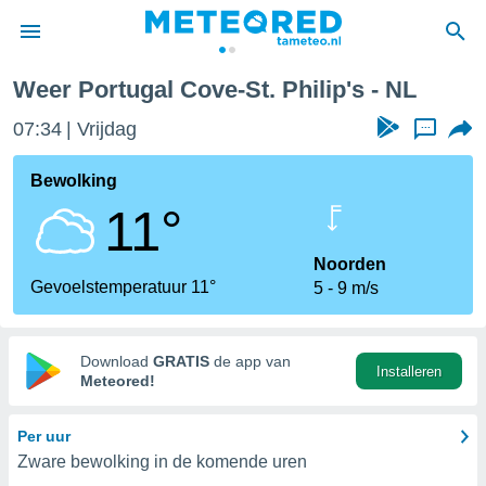
Weer Portugal Cove-St. Philip's - NL
nnisgeving
07:34
Vrijdag
...
van
tameteo.nl)
teld door
Bewolking
s om te
11°
e verstrekte
an hoge
 U hebt de
Noorden
ies voor
Gevoelstemperatuur 11°
5
9 m/s
deze
anvaarden
Download
GRATIS
de app van
Installeren
toegang
Meteored!
seerde
Per uur
lame op basis
Zware bewolking in de komende uren
ies