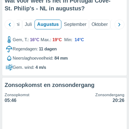
Wat voor weer is het in Portugal Cove-
St. Philip's - NL in
augustus
?
99 partners
Mei
Juni
Juli
Augustus
September
Oktober
Novemb
Gem, T.:
16°C
Max.:
19°C
Min:
14°C
Regendagen:
11
dagen
Neerslaghoeveelheid:
84 mm
Gem. wind:
4 m/s
Zonsopkomst en zonsondergang
Zonsopkomst
Zonsondergang
05:46
20:26