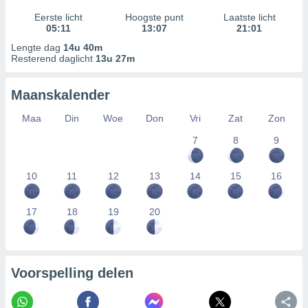
Eerste licht
Hoogste punt
Laatste licht
05:11
13:07
21:01
Lengte dag
14u 40m
Resterend daglicht
13u 27m
Maanskalender
Maa
Din
Woe
Don
Vri
Zat
Zon
7
8
9
10
11
12
13
14
15
16
17
18
19
20
Voorspelling delen