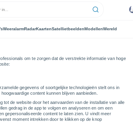
's
Weeralarm
Radar
Kaarten
Satellietbeelden
Modellen
Wereld
ofessionals om te zorgen dat de verstrekte informatie van hoge
bsite:
rzamelde gegevens of soortgelijke technologieën stelt ons in
s hoogwaardige content kunnen blijven aanbieden.
g tot de website door het aanvaarden van de installatie van alle
ellen gedrag in de app te volgen en analyseren en om een
...
en gepersonaliseerde content te laten zien. U vindt meer
wenst moment intrekken door te klikken op de knop
Per uur
Bewolkte lucht in de komende
uren