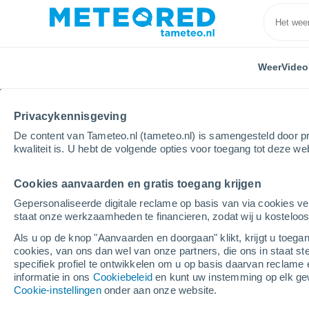
Weer
Video
Privacykennisgeving
De content van Tameteo.nl (tameteo.nl) is samengesteld door pr
kwaliteit is. U hebt de volgende opties voor toegang tot deze we
Cookies aanvaarden en gratis toegang krijgen
Home
Chili
O'Higgins
Polonia
Gepersonaliseerde digitale reclame op basis van via cookies ve
staat onze werkzaamheden te financieren, zodat wij u kosteloo
Weer Polonia (Chili)
Als u op de knop "Aanvaarden en doorgaan" klikt, krijgt u toegan
cookies, van ons dan wel van onze partners, die ons in staat st
03:07
Vrijdag
specifiek profiel te ontwikkelen om u op basis daarvan reclame 
informatie in ons
Cookiebeleid
en kunt uw instemming op elk ge
Cookie-instellingen
onder aan onze website.
Verspreide wolken