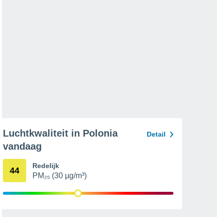
Luchtkwaliteit in Polonia
Detail
vandaag
Redelijk
44
PM₂₅ (30 µg/m³)