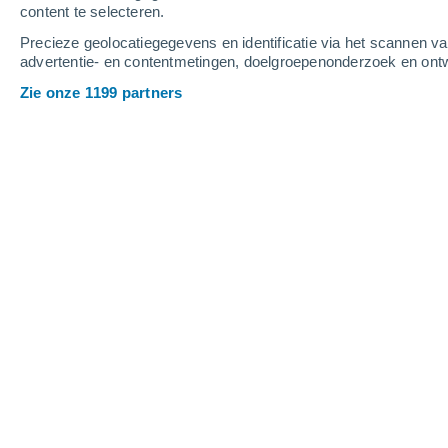
content te selecteren.
2
-
6
m/s
3
-
8
m/s
3
-
8
m/s
Precieze geolocatiegegevens en identificatie via het scannen v
advertentie- en contentmetingen, doelgroepenonderzoek en ontw
Het weer in Polonia vandaag
, 7 augu
Zie onze 1199 partners
Verspreide wolken
4°
03:00
Gevoelstemperatuu
Verspreide wolken
3°
04:00
Gevoelstemperatuu
Verspreide wolken
3°
05:00
Gevoelstemperatuu
Verspreide wolken
3°
06:00
Gevoelstemperatuu
Gedeeltelijk bewol
3°
08:00
Gevoelstemperatuu