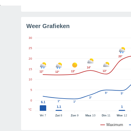
Tijd resterend tot zonsondergang
3u 58m
Weer Grafieken
30
25
20°
20
14°
15
13°
13°
12°
12°
10
5
5°
5°
3°
0
1°
6.1
1°
1.1
1
°C
Vri
7
Zat
8
Zon
9
Maa
10
Din
11
Woe
12
Maximum