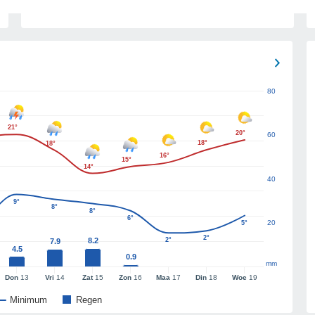
80
21°
20°
60
18°
18°
16°
15°
14°
40
9°
8°
8°
6°
20
5°
2°
8.2
2°
7.9
4.5
0.9
mm
Don
13
Vri
14
Zat
15
Zon
16
Maa
17
Din
18
Woe
19
Minimum
Regen