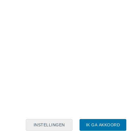
Maanskalender
Maa
Din
Woe
Don
Vri
Zat
Zon
7
8
9
10
11
12
13
14
15
16
17
18
19
20
INSTELLINGEN
IK GA AKKOORD