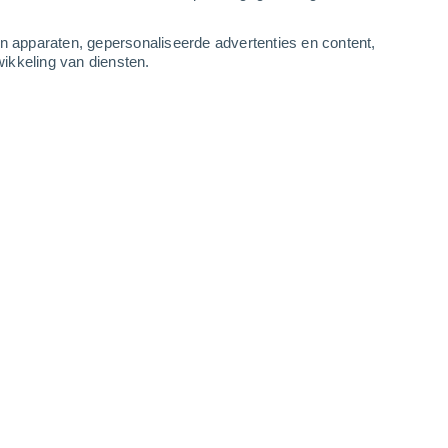
1
-
4
m/s
1
-
5
m/s
1
-
5
m/s
2
-
9
m/s
an apparaten, gepersonaliseerde advertenties en content,
ikkeling van diensten.
stus
Zuiden
0 Vrijwel geen
r
3°
1
-
3 m/s
SPF:
nee
Zuiden
0 Vrijwel geen
r
4°
1
-
3 m/s
SPF:
nee
Zuiden
0 Vrijwel geen
r
3°
1
-
2 m/s
SPF:
nee
Zuiden
0 Vrijwel geen
r
2°
1
-
3 m/s
SPF:
nee
kt
Zuiden
0 Vrijwel geen
r
1°
2
-
4 m/s
SPF:
nee