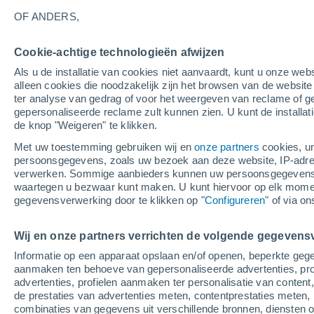
4°
OF ANDERS,
Afnemend
Cookie-achtige technologieën afwijzen
maan
Als u de installatie van cookies niet aanvaardt, kunt u onze webs
Gevoelstemperatuur 3°
Licht:
32%
alleen cookies die noodzakelijk zijn het browsen van de websit
ter analyse van gedrag of voor het weergeven van reclame of g
gepersonaliseerde reclame zult kunnen zien. U kunt de installat
de knop "Weigeren" te klikken.
Weer 1 - 7 dagen
Kaarten: Bewolking
Regenradar
Met uw toestemming gebruiken wij en
onze partners
cookies, un
persoonsgegevens, zoals uw bezoek aan deze website, IP-adresse
verwerken. Sommige aanbieders kunnen uw persoonsgegevens v
waartegen u bezwaar kunt maken. U kunt hiervoor op elk mom
Morgen
Zondag
M
Vandaag
gegevensverwerking door te klikken op "
Configureren
" of via o
8 Aug
9 Aug
7 Aug
Wij en onze partners verrichten de volgende gegevens
Informatie op een apparaat opslaan en/of openen, beperkte gege
80%
90%
aanmaken ten behoeve van gepersonaliseerde advertenties, prof
1.1 mm
6.1 mm
advertenties, profielen aanmaken ter personalisatie van content,
12°
/
1°
13°
/
1°
12°
/
2°
de prestaties van advertenties meten, contentprestaties meten, 
combinaties van gegevens uit verschillende bronnen, diensten