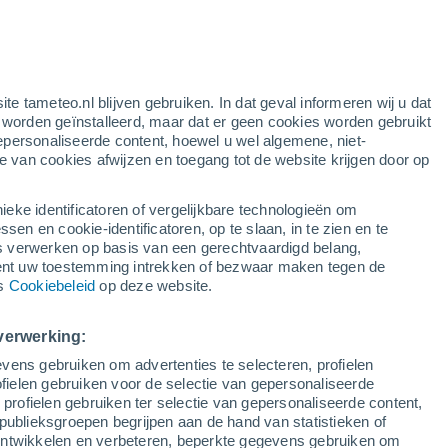
gele waarschuwing
matige waarschuwing voor wind in
Polonia vandaag
e
ite tameteo.nl blijven gebruiken. In dat geval informeren wij u dat
e worden geïnstalleerd, maar dat er geen cookies worden gebruikt
epersonaliseerde content, hoewel u wel algemene, niet-
ie van cookies afwijzen en toegang tot de website krijgen door op
Satelietbeelden
Weersmodellen
ieke identificatoren of vergelijkbare technologieën om
n en cookie-identificatoren, op te slaan, in te zien en te
erwerken op basis van een gerechtvaardigd belang,
ent uw toestemming intrekken of bezwaar maken tegen de
aandag
Dinsdag
Woensdag
Donderdag
ns
Cookiebeleid
op deze website.
10 Aug
11 Aug
12 Aug
13 Aug
verwerking:
vens gebruiken om advertenties te selecteren, profielen
60%
70%
ielen gebruiken voor de selectie van gepersonaliseerde
1 mm
4.5 mm
 profielen gebruiken ter selectie van gepersonaliseerde content,
14°
/
3°
13°
/
5°
20°
/
5°
21°
/
9°
publieksgroepen begrijpen aan de hand van statistieken of
 ontwikkelen en verbeteren, beperkte gegevens gebruiken om