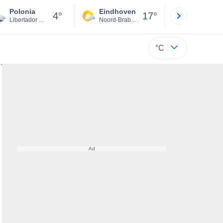
Polonia
Eindhoven
Rotterda
4°
17°
Libertador Gen. Bernardo O´Higgins
Noord-Brabant
Zuid-Hollan
°C