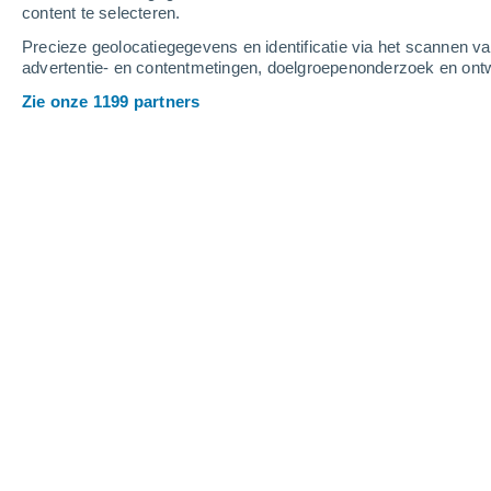
content te selecteren.
4
-
9
m/s
2
-
6
m/s
4
-
8
m/s
Precieze geolocatiegegevens en identificatie via het scannen v
advertentie- en contentmetingen, doelgroepenonderzoek en ontw
Het weer in Polen vandaag
, 6 august
Zie onze 1199 partners
Bewolking
28°
16:00
Gevoelstemperatuu
Gedeeltelijk bewol
27°
17:00
Gevoelstemperatuu
Verspreide wolken
28°
18:00
Gevoelstemperatuu
Verspreide wolken
27°
19:00
Gevoelstemperatuu
Verspreide wolken
26°
20:00
Gevoelstemperatuu