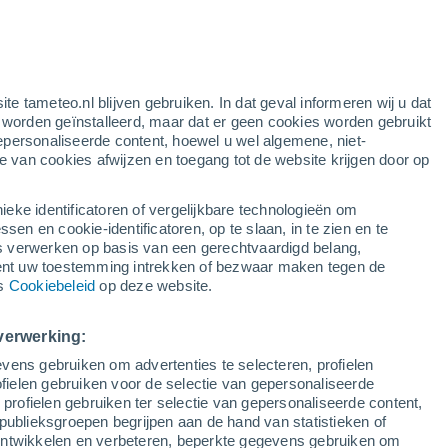
oranje waarschuwing
aanzienlijke waarschuwing voor
warme temperaturen in Polen
vandaag
ite tameteo.nl blijven gebruiken. In dat geval informeren wij u dat
e worden geïnstalleerd, maar dat er geen cookies worden gebruikt
epersonaliseerde content, hoewel u wel algemene, niet-
ie van cookies afwijzen en toegang tot de website krijgen door op
lietbeelden
Weersmodellen
ieke identificatoren of vergelijkbare technologieën om
n en cookie-identificatoren, op te slaan, in te zien en te
erwerken op basis van een gerechtvaardigd belang,
ent uw toestemming intrekken of bezwaar maken tegen de
Zondag
Maandag
Dinsdag
Woensdag
ns
Cookiebeleid
op deze website.
9 Aug
10 Aug
11 Aug
12 Aug
verwerking:
vens gebruiken om advertenties te selecteren, profielen
ielen gebruiken voor de selectie van gepersonaliseerde
 profielen gebruiken ter selectie van gepersonaliseerde content,
32°
/
15°
32°
/
19°
31°
/
17°
31°
/
15°
publieksgroepen begrijpen aan de hand van statistieken of
 ontwikkelen en verbeteren, beperkte gegevens gebruiken om