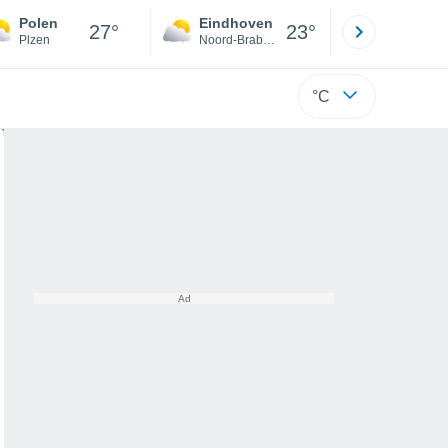
Polen
Eindhoven
Rotterda
27°
23°
Plzen
Noord-Brabant
Zuid-Hollan
°C