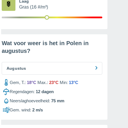
Laag
Gras (16 #/m³)
Wat voor weer is het in Polen in
augustus
?
Augustus
Gem, T.:
18°C
Max.:
23°C
Min:
13°C
Regendagen:
12
dagen
Neerslaghoeveelheid:
75 mm
Gem. wind:
2 m/s