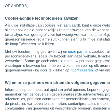
28°
OF ANDERS,
Cookie-achtige technologieën afwijzen
Westen
Als u de installatie van cookies niet aanvaardt, kunt u onze webs
Gevoelstemperatuur 27°
3
-
8 m/s
alleen cookies die noodzakelijk zijn het browsen van de websit
ter analyse van gedrag of voor het weergeven van reclame of g
gepersonaliseerde reclame zult kunnen zien. U kunt de installat
de knop "Weigeren" te klikken.
Weer 1 - 7 dagen
Kaarten: Regen
Regenradar
Sate
Met uw toestemming gebruiken wij en
onze partners
cookies, un
persoonsgegevens, zoals uw bezoek aan deze website, IP-adresse
verwerken. Sommige aanbieders kunnen uw persoonsgegevens v
waartegen u bezwaar kunt maken. U kunt hiervoor op elk mom
Morgen
Zaterdag
Vandaag
gegevensverwerking door te klikken op "
Configureren
" of via o
7 Aug
8 Aug
6 Aug
Wij en onze partners verrichten de volgende gegevens
Informatie op een apparaat opslaan en/of openen, beperkte gege
60%
aanmaken ten behoeve van gepersonaliseerde advertenties, prof
0.2 mm
advertenties, profielen aanmaken ter personalisatie van content,
28°
/
16°
29°
/
13°
29°
/
20°
de prestaties van advertenties meten, contentprestaties meten, 
combinaties van gegevens uit verschillende bronnen, diensten