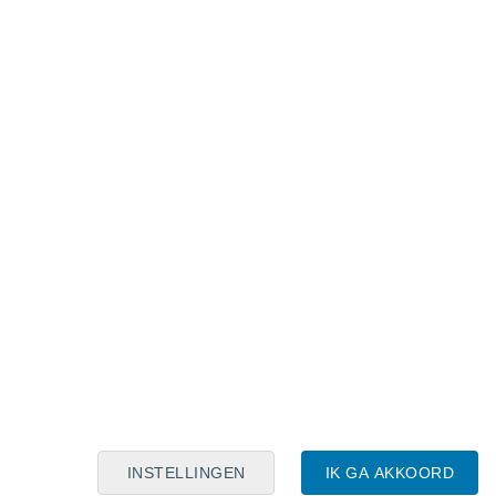
Maanskalender
Maa
Din
Woe
Don
Vri
Zat
Zon
6
7
8
9
10
11
12
13
14
15
16
17
18
19
INSTELLINGEN
IK GA AKKOORD