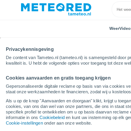
Weer
Video
Privacykennisgeving
De content van Tameteo.nl (tameteo.nl) is samengesteld door pr
kwaliteit is. U hebt de volgende opties voor toegang tot deze we
Cookies aanvaarden en gratis toegang krijgen
Home
Tsjechië
Plzenský
Polen
Gepersonaliseerde digitale reclame op basis van via cookies ve
staat onze werkzaamheden te financieren, zodat wij u kosteloo
Weer Polen
Als u op de knop "Aanvaarden en doorgaan" klikt, krijgt u toegan
cookies, van ons dan wel van onze partners, die ons in staat st
16:04
Donderdag
specifiek profiel te ontwikkelen om u op basis daarvan reclame 
informatie in ons
Cookiebeleid
en kunt uw instemming op elk ge
Cookie-instellingen
onder aan onze website.
Bewolking