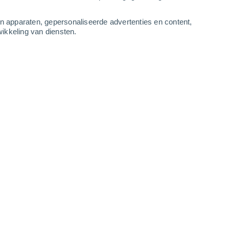
2
-
6
m/s
5
-
12
m/s
5
-
12
m/s
3
-
8
m/s
an apparaten, gepersonaliseerde advertenties en content,
ikkeling van diensten.
us
Westen
3 Zwak
r
27°
3
-
8 m/s
SPF:
6-10
kt
Westen
2 Vrijwel geen
r
27°
3
-
6 m/s
SPF:
nee
Westen
1 Vrijwel geen
r
28°
3
-
6 m/s
SPF:
nee
Westen
0 Vrijwel geen
r
27°
3
-
6 m/s
SPF:
nee
Westen
0 Vrijwel geen
r
26°
2
-
6 m/s
SPF:
nee