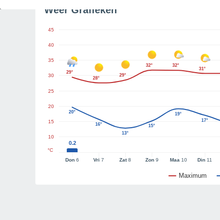
Weer Grafieken
45
40
35
32°
32°
31°
29°
30
29°
28°
25
20
20°
19°
17°
15
16°
15°
13°
10
0.2
°C
Don
6
Vri
7
Zat
8
Zon
9
Maa
10
Din
11
Maximum