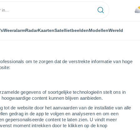
's
Weeralarm
Radar
Kaarten
Satellietbeelden
Modellen
Wereld
ofessionals om te zorgen dat de verstrekte informatie van hoge
bsite:
rzamelde gegevens of soortgelijke technologieën stelt ons in
s hoogwaardige content kunnen blijven aanbieden.
g tot de website door het aanvaarden van de installatie van alle
ellen gedrag in de app te volgen en analyseren en om een
...
en gepersonaliseerde content te laten zien. U vindt meer
wenst moment intrekken door te klikken op de knop
Per uur
Bewolkte lucht in de komende
uren