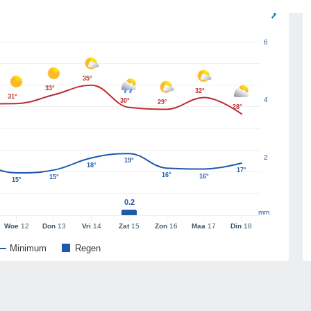
6
35°
33°
32°
31°
4
30°
29°
28°
2
19°
18°
17°
16°
16°
15°
15°
0.2
mm
Woe
12
Don
13
Vri
14
Zat
15
Zon
16
Maa
17
Din
18
Minimum
Regen