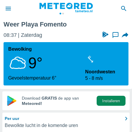
Weer Playa Fomento
nnisgeving
08:37
Zaterdag
...
van
tameteo.nl)
teld door
Bewolking
s om te
9°
e verstrekte
an hoge
 U hebt de
Noordwesten
ies voor
Gevoelstemperatuur 6°
5
8 m/s
deze
anvaarden
Download
GRATIS
de app van
Installeren
toegang
Meteored!
seerde
Per uur
lame op basis
Bewolkte lucht in de komende uren
ies