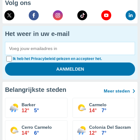
Volg ons
Het weer in uw e-mail
Ik heb het Privacybeleid gelezen en accepteer het.
Belangrijkste steden
Meer steden
Barker
Carmelo
12°
5°
14°
7°
Cerro Carmelo
Colonia Del Sacrament
14°
6°
12°
7°