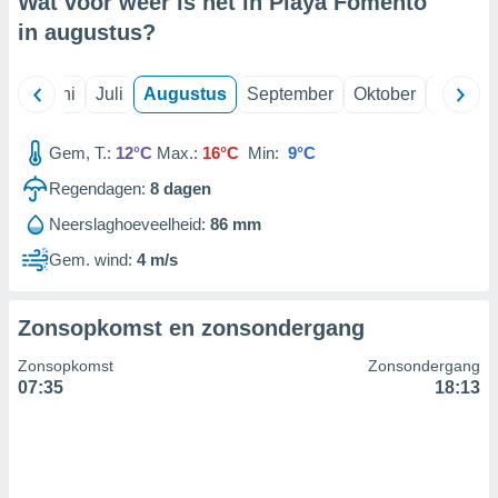
Wat voor weer is het in Playa Fomento
in
augustus
?
99 partners
Mei
Juni
Juli
Augustus
September
Oktober
Novemb
Gem, T.:
12°C
Max.:
16°C
Min:
9°C
Regendagen:
8
dagen
Neerslaghoeveelheid:
86 mm
Gem. wind:
4 m/s
Zonsopkomst en zonsondergang
Zonsopkomst
Zonsondergang
07:35
18:13