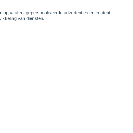
3
-
9
m/s
3
-
9
m/s
3
-
9
m/s
3
-
10
m/s
an apparaten, gepersonaliseerde advertenties en content,
ikkeling van diensten.
Oosten
2 Vrijwel geen
r
31°
1
-
4 m/s
SPF:
nee
Noorden
3 Zwak
r
34°
1
-
4 m/s
SPF:
6-10
Noordwesten
5 Zwak
r
35°
2
-
6 m/s
SPF:
6-10
Noordwesten
7 Matig
r
35°
3
-
7 m/s
SPF:
15-25
Noordwesten
8 Sterk!
r
36°
3
-
8 m/s
SPF:
25-50