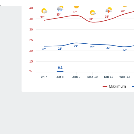
40
37°
37°
35°
35°
34°
35
33°
30
25
24°
23°
23°
22°
22°
22°
20
15
0.1
°C
Vri
7
Zat
8
Zon
9
Maa
10
Din
11
Woe
12
Maximum