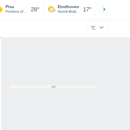
Pisa
Eindhoven
Rotterda
28°
17°
Province of Pisa
Noord-Brabant
Zuid-Hollan
°C