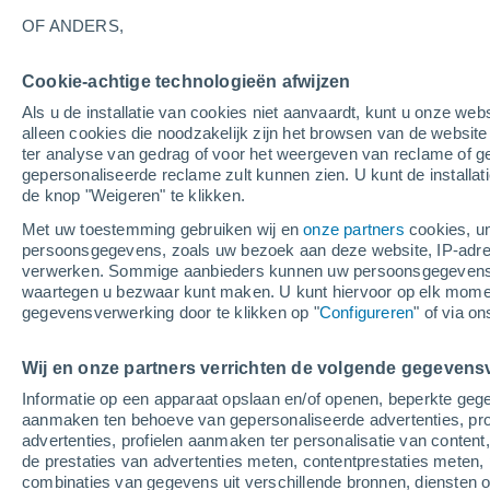
28°
OF ANDERS,
Cookie-achtige technologieën afwijzen
Oosten
Als u de installatie van cookies niet aanvaardt, kunt u onze webs
Gevoelstemperatuur 31°
1
-
4 m/s
alleen cookies die noodzakelijk zijn het browsen van de websit
ter analyse van gedrag of voor het weergeven van reclame of g
gepersonaliseerde reclame zult kunnen zien. U kunt de installat
de knop "Weigeren" te klikken.
Weer 1 - 7 dagen
Kaarten: Temperatuur
Regenrada
Met uw toestemming gebruiken wij en
onze partners
cookies, un
persoonsgegevens, zoals uw bezoek aan deze website, IP-adresse
verwerken. Sommige aanbieders kunnen uw persoonsgegevens v
waartegen u bezwaar kunt maken. U kunt hiervoor op elk mom
Morgen
Zondag
M
Vandaag
gegevensverwerking door te klikken op "
Configureren
" of via o
8 Aug
9 Aug
7 Aug
Wij en onze partners verrichten de volgende gegevens
Informatie op een apparaat opslaan en/of openen, beperkte gege
30%
aanmaken ten behoeve van gepersonaliseerde advertenties, prof
0.1 mm
advertenties, profielen aanmaken ter personalisatie van content,
35°
/
22°
37°
/
24°
34°
/
22°
de prestaties van advertenties meten, contentprestaties meten, 
combinaties van gegevens uit verschillende bronnen, diensten