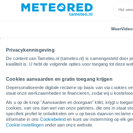
Weer
Video
Privacykennisgeving
De content van Tameteo.nl (tameteo.nl) is samengesteld door pr
kwaliteit is. U hebt de volgende opties voor toegang tot deze we
Cookies aanvaarden en gratis toegang krijgen
Home
Italië
Provincie Pisa
Pisa
Gepersonaliseerde digitale reclame op basis van via cookies ve
staat onze werkzaamheden te financieren, zodat wij u kosteloo
Weer Pisa
Als u op de knop "Aanvaarden en doorgaan" klikt, krijgt u toegan
cookies, van ons dan wel van onze partners, die ons in staat st
08:56
Vrijdag
specifiek profiel te ontwikkelen om u op basis daarvan reclame 
informatie in ons
Cookiebeleid
en kunt uw instemming op elk ge
Cookie-instellingen
onder aan onze website.
Helder