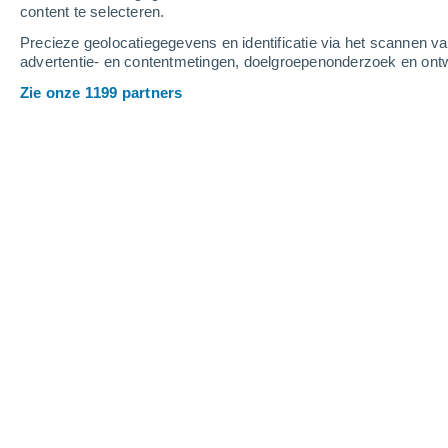
content te selecteren.
4
-
9
m/s
4
-
10
m/s
4
-
9
m/s
Precieze geolocatiegegevens en identificatie via het scannen v
advertentie- en contentmetingen, doelgroepenonderzoek en ontw
Het weer in Pisa vandaag
, 7 augustus
Zie onze 1199 partners
Helder
28°
09:00
Gevoelstemperatuu
Helder
31°
10:00
Gevoelstemperatuu
Helder
32°
11:00
Gevoelstemperatuu
Helder
33°
12:00
Gevoelstemperatuu
Helder
34°
14:00
Gevoelstemperatuu