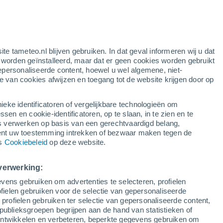
rode waarschuwing
extreme waarschuwing voor warme
temperaturen in Pisa vandaag
ite tameteo.nl blijven gebruiken. In dat geval informeren wij u dat
e worden geïnstalleerd, maar dat er geen cookies worden gebruikt
epersonaliseerde content, hoewel u wel algemene, niet-
ie van cookies afwijzen en toegang tot de website krijgen door op
r
Satelietbeelden
Weersmodellen
ieke identificatoren of vergelijkbare technologieën om
n en cookie-identificatoren, op te slaan, in te zien en te
erwerken op basis van een gerechtvaardigd belang,
ent uw toestemming intrekken of bezwaar maken tegen de
aandag
Dinsdag
Woensdag
Donderdag
ns
Cookiebeleid
op deze website.
10 Aug
11 Aug
12 Aug
13 Aug
verwerking:
vens gebruiken om advertenties te selecteren, profielen
ielen gebruiken voor de selectie van gepersonaliseerde
 profielen gebruiken ter selectie van gepersonaliseerde content,
33°
/
23°
35°
/
23°
37°
/
22°
39°
/
23°
publieksgroepen begrijpen aan de hand van statistieken of
 ontwikkelen en verbeteren, beperkte gegevens gebruiken om