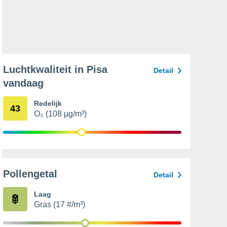
Luchtkwaliteit in Pisa
Detail
vandaag
Redelijk
43
O₃ (108 µg/m³)
Pollengetal
Detail
Laag
Gras (17 #/m³)