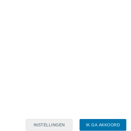
Maanskalender
Maa
Din
Woe
Don
Vri
Zat
Zon
7
8
9
10
11
12
13
14
15
16
17
18
19
20
INSTELLINGEN
IK GA AKKOORD
6