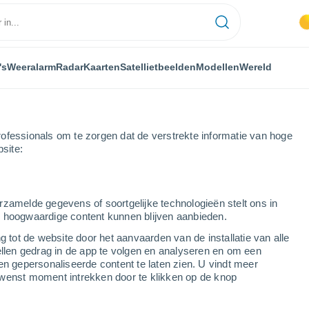
's
Weeralarm
Radar
Kaarten
Satellietbeelden
Modellen
Wereld
ofessionals om te zorgen dat de verstrekte informatie van hoge
bsite:
rzamelde gegevens of soortgelijke technologieën stelt ons in
s hoogwaardige content kunnen blijven aanbieden.
g tot de website door het aanvaarden van de installatie van alle
ellen gedrag in de app te volgen en analyseren en om een
...
en gepersonaliseerde content te laten zien. U vindt meer
wenst moment intrekken door te klikken op de knop
Per uur
Verstikkende hitte in de komende
uren