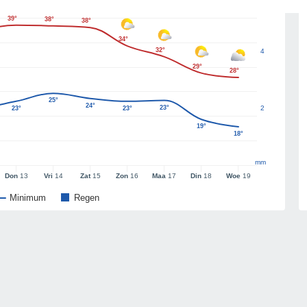
39°
38°
38°
34°
32°
4
29°
28°
25°
24°
23°
2
23°
23°
19°
18°
mm
Don
13
Vri
14
Zat
15
Zon
16
Maa
17
Din
18
Woe
19
Minimum
Regen