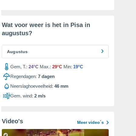
Wat voor weer is het in Pisa in
augustus
?
Augustus
Gem, T.:
24°C
Max.:
29°C
Min:
19°C
Regendagen:
7
dagen
Neerslaghoeveelheid:
46 mm
Gem. wind:
2 m/s
Video's
Meer video´s