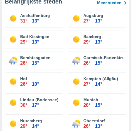
Belangrijkste steden
Meer steden
Aschaffenburg
Augsburg
31°
13°
27°
13°
Bad Kissingen
Bamberg
29°
13°
29°
13°
Berchtesgaden
Garmisch-Partenkirche
26°
15°
26°
15°
Hof
Kempten (Allgäu)
26°
10°
27°
14°
Lindau (Bodensee)
Munich
30°
17°
28°
15°
Nuremberg
Oberstdorf
29°
14°
26°
13°