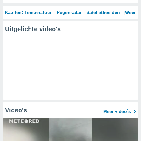
Kaarten: Temperatuur
Regenradar
Satelietbeelden
Weersm
Uitgelichte video's
Video's
Meer video´s