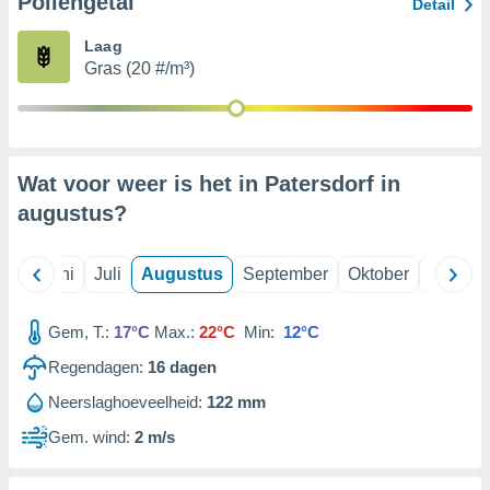
Pollengetal
Detail
Laag
99 partners
Gras (20 #/m³)
Wat voor weer is het in Patersdorf in
augustus
?
Mei
Juni
Juli
Augustus
September
Oktober
Novemb
Gem, T.:
17°C
Max.:
22°C
Min:
12°C
Regendagen:
16
dagen
Neerslaghoeveelheid:
122 mm
Gem. wind:
2 m/s