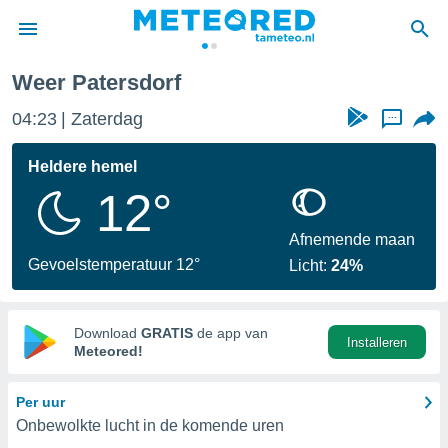
Weer Patersdorf
nnisgeving
04:23
Zaterdag
...
van
tameteo.nl)
teld door
Heldere hemel
s om te
12°
e verstrekte
an hoge
 U hebt de
Afnemende maan
ies voor
Gevoelstemperatuur 12°
Licht:
24%
deze
anvaarden
Download
GRATIS
de app van
Installeren
toegang
Meteored!
seerde
Per uur
lame op basis
Onbewolkte lucht in de komende uren
ies