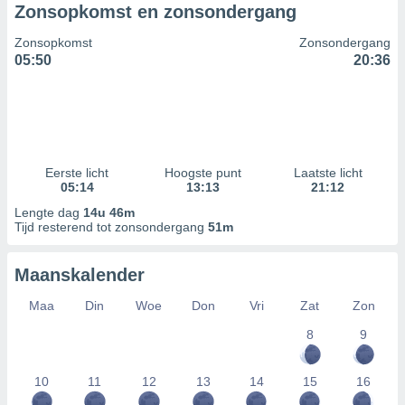
Zonsopkomst en zonsondergang
Zonsopkomst
Zonsondergang
05:50
20:36
Eerste licht
Hoogste punt
Laatste licht
05:14
13:13
21:12
Lengte dag
14u 46m
Tijd resterend tot zonsondergang
51m
Maanskalender
Maa
Din
Woe
Don
Vri
Zat
Zon
8
9
10
11
12
13
14
15
16