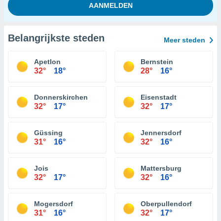
Belangrijkste steden
Meer steden
Apetlon
Bernstein
32°
18°
28°
16°
Donnerskirchen
Eisenstadt
32°
17°
32°
17°
Güssing
Jennersdorf
31°
16°
32°
16°
Jois
Mattersburg
32°
17°
32°
16°
Mogersdorf
Oberpullendorf
31°
16°
32°
17°