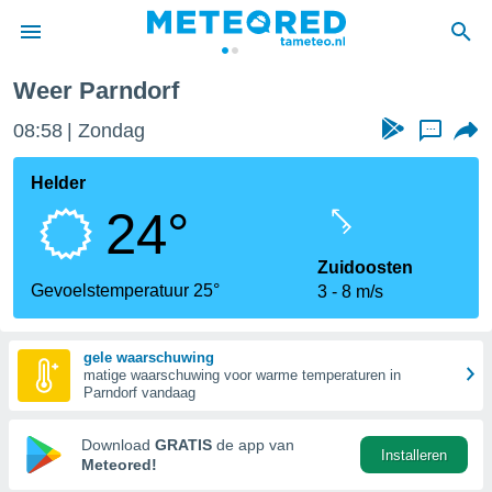
Weer Parndorf
nnisgeving
08:58
Zondag
...
van
tameteo.nl)
teld door
Helder
s om te
24°
e verstrekte
an hoge
 U hebt de
Zuidoosten
ies voor
Gevoelstemperatuur 25°
3
8 m/s
deze
gele waarschuwing
anvaarden
matige waarschuwing voor warme temperaturen in
toegang
Parndorf vandaag
seerde
Download
GRATIS
de app van
Installeren
lame op basis
Meteored!
ies