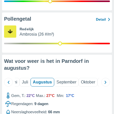
99 partners
Pollengetal
Detail
Redelijk
Ambrosia (26 #/m³)
Wat voor weer is het in Parndorf in
augustus
?
Mei
Juni
Juli
Augustus
September
Oktober
Novemb
Gem, T.:
22°C
Max.:
27°C
Min:
17°C
Regendagen:
9
dagen
Neerslaghoeveelheid:
66 mm