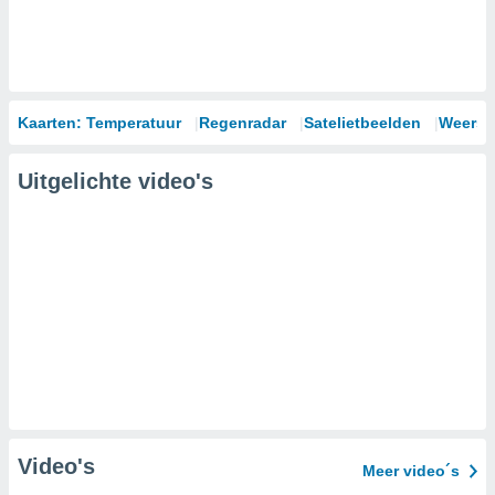
Kaarten: Temperatuur
Regenradar
Satelietbeelden
Weersm
Uitgelichte video's
Video's
Meer video´s