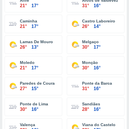
Afife
Arcos de Valdevez
21°
17°
31°
16°
Caminha
Castro Laboreiro
21°
17°
26°
14°
Lamas De Mouro
Melgaço
26°
13°
30°
17°
Moledo
Monção
21°
17°
30°
16°
Paredes de Coura
Ponte da Barca
27°
15°
31°
16°
Ponte de Lima
Sandiães
30°
16°
28°
16°
Valença
Viana do Castelo