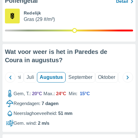
Pollengetal
Detail
Redelijk
99 partners
Gras (29 #/m³)
Wat voor weer is het in Paredes de
Coura in
augustus
?
Mei
Juni
Juli
Augustus
September
Oktober
Novemb
Gem, T.:
20°C
Max.:
24°C
Min:
15°C
Regendagen:
7
dagen
Neerslaghoeveelheid:
51 mm
Gem. wind:
2 m/s