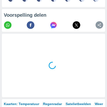
Voorspelling delen
Kaarten: Temperatuur
Regenradar
Satelietbeelden
Weersm