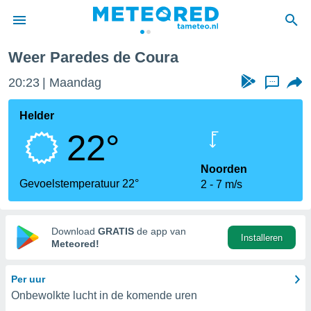
a
Weer Paredes de Coura
nnisgeving
20:23
Maandag
...
van
tameteo.nl)
teld door
Helder
s om te
22°
e verstrekte
an hoge
 U hebt de
Noorden
ies voor
Gevoelstemperatuur 22°
2
7 m/s
deze
anvaarden
Download
GRATIS
de app van
Installeren
toegang
Meteored!
seerde
Per uur
lame op basis
Onbewolkte lucht in de komende uren
ies