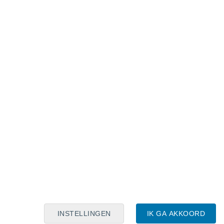
Maanskalender
Maa
Din
Woe
Don
Vri
Zat
Zon
7
8
9
10
11
12
13
14
15
16
17
18
19
20
INSTELLINGEN
IK GA AKKOORD