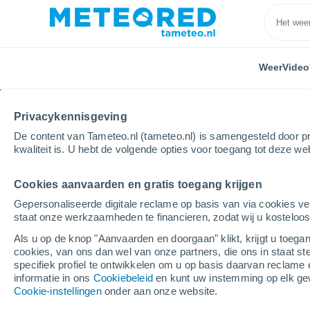
Weer
Video
Privacykennisgeving
De content van Tameteo.nl (tameteo.nl) is samengesteld door pr
kwaliteit is. U hebt de volgende opties voor toegang tot deze we
Cookies aanvaarden en gratis toegang krijgen
Home
Polen
Święty Krzyż
Ostrów
Gepersonaliseerde digitale reclame op basis van via cookies ve
staat onze werkzaamheden te financieren, zodat wij u kosteloo
Weer Ostrów (Święty K
Als u op de knop "Aanvaarden en doorgaan" klikt, krijgt u toegan
cookies, van ons dan wel van onze partners, die ons in staat st
15:39
Vrijdag
specifiek profiel te ontwikkelen om u op basis daarvan reclame 
informatie in ons
Cookiebeleid
en kunt uw instemming op elk ge
Cookie-instellingen
onder aan onze website.
Verspreide wolken