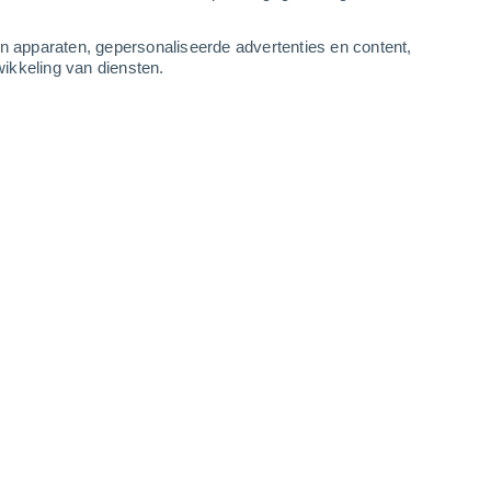
3
-
7
m/s
4
-
11
m/s
3
-
8
m/s
3
-
8
m/s
an apparaten, gepersonaliseerde advertenties en content,
ikkeling van diensten.
tus
Noorden
3 Zwak
r
25°
3
-
7 m/s
SPF:
6-10
Noorden
2 Vrijwel geen
r
25°
3
-
7 m/s
SPF:
nee
Noorden
1 Vrijwel geen
r
25°
3
-
7 m/s
SPF:
nee
Noordoosten
0 Vrijwel geen
r
25°
2
-
6 m/s
SPF:
nee
Noordoosten
0 Vrijwel geen
r
20°
1
-
4 m/s
SPF:
nee