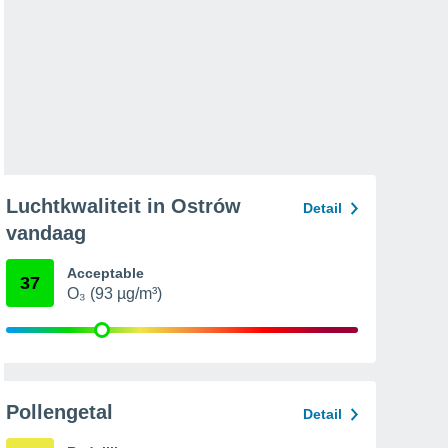
Luchtkwaliteit in Ostrów
Detail
vandaag
Acceptable
37
O₃ (93 µg/m³)
Pollengetal
Detail