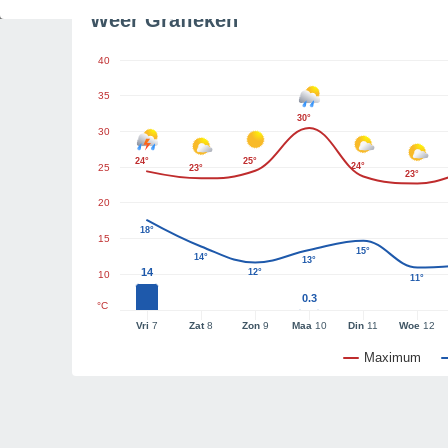
Weer Grafieken
40
35
30°
30
24°
25°
24°
25
23°
23°
20
18°
15
15°
14°
13°
14
12°
10
11°
0.3
°C
Vri
7
Zat
8
Zon
9
Maa
10
Din
11
Woe
12
Maximum