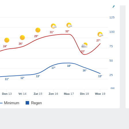
125
32°
100
31°
29°
27°
26°
75
24°
22°
50
18°
17°
16°
25
13°
13°
12°
11°
mm
Don
13
Vri
14
Zat
15
Zon
16
Maa
17
Din
18
Woe
19
Minimum
Regen