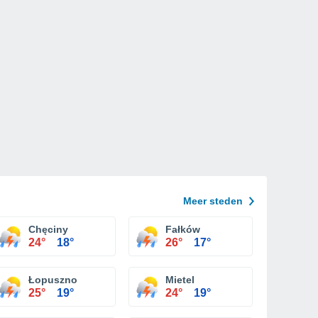
Meer steden
Chęciny
Fałków
24°
18°
26°
17°
Łopuszno
Mietel
25°
19°
24°
19°