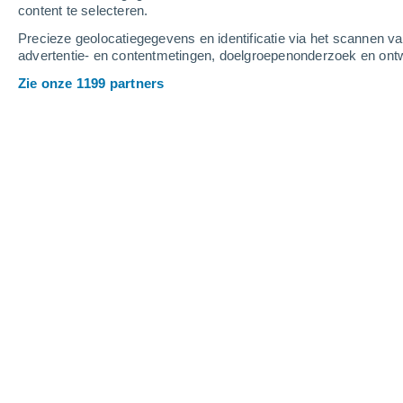
content te selecteren.
3
-
8
m/s
3
-
5
m/s
4
-
9
m/s
Precieze geolocatiegegevens en identificatie via het scannen v
advertentie- en contentmetingen, doelgroepenonderzoek en ontw
Het weer in Ostrów vandaag
, 7 augus
Zie onze 1199 partners
Verspreide wolken
24°
16:00
Gevoelstemperatuu
Verspreide wolken
24°
17:00
Gevoelstemperatuu
Verspreide wolken
23°
18:00
Gevoelstemperatuu
Verspreide wolken
22°
19:00
Gevoelstemperatuu
Verspreide wolken
20°
20:00
Gevoelstemperatuu