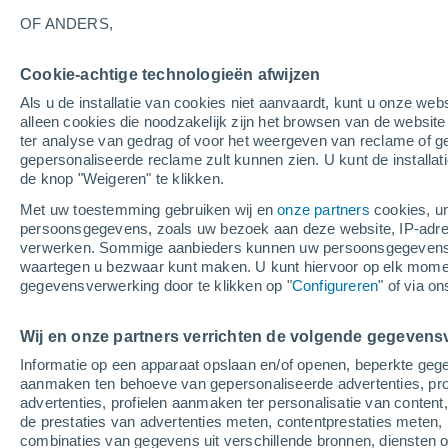
24°
OF ANDERS,
Cookie-achtige technologieën afwijzen
Noorden
Als u de installatie van cookies niet aanvaardt, kunt u onze webs
Gevoelstemperatuur 25°
3
-
7 m/s
alleen cookies die noodzakelijk zijn het browsen van de websit
ter analyse van gedrag of voor het weergeven van reclame of g
gepersonaliseerde reclame zult kunnen zien. U kunt de installat
de knop "Weigeren" te klikken.
Weer 1 - 7 dagen
Kaarten: Bewolking
Regenradar
Met uw toestemming gebruiken wij en
onze partners
cookies, un
persoonsgegevens, zoals uw bezoek aan deze website, IP-adresse
verwerken. Sommige aanbieders kunnen uw persoonsgegevens v
waartegen u bezwaar kunt maken. U kunt hiervoor op elk mom
Morgen
Zondag
M
Vandaag
gegevensverwerking door te klikken op "
Configureren
" of via o
8 Aug
9 Aug
7 Aug
Wij en onze partners verrichten de volgende gegevens
Informatie op een apparaat opslaan en/of openen, beperkte gege
90%
aanmaken ten behoeve van gepersonaliseerde advertenties, prof
14 mm
advertenties, profielen aanmaken ter personalisatie van content,
23°
/
14°
25°
/
12°
24°
/
18°
de prestaties van advertenties meten, contentprestaties meten, 
combinaties van gegevens uit verschillende bronnen, diensten