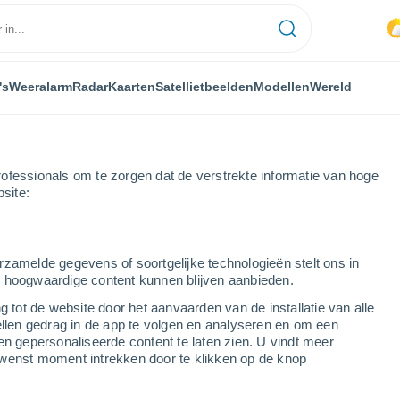
's
Weeralarm
Radar
Kaarten
Satellietbeelden
Modellen
Wereld
ofessionals om te zorgen dat de verstrekte informatie van hoge
bsite:
rzamelde gegevens of soortgelijke technologieën stelt ons in
s hoogwaardige content kunnen blijven aanbieden.
rzyż)
g tot de website door het aanvaarden van de installatie van alle
ellen gedrag in de app te volgen en analyseren en om een
...
en gepersonaliseerde content te laten zien. U vindt meer
wenst moment intrekken door te klikken op de knop
Per uur
Wisselend bewolkt in de
komende uren