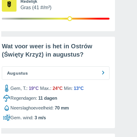
Redelijk
Gras (41 #/m³)
Wat voor weer is het in Ostrów
(Święty Krzyż) in
augustus
?
Augustus
Gem, T.:
19°C
Max.:
24°C
Min:
13°C
Regendagen:
11
dagen
Neerslaghoeveelheid:
70 mm
Gem. wind:
3 m/s