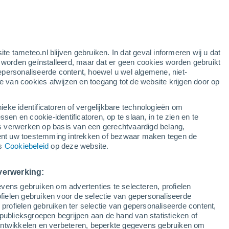
oranje waarschuwing
aanzienlijke waarschuwing voor
onweer in Ostrów vandaag
ite tameteo.nl blijven gebruiken. In dat geval informeren wij u dat
e worden geïnstalleerd, maar dat er geen cookies worden gebruikt
epersonaliseerde content, hoewel u wel algemene, niet-
ie van cookies afwijzen en toegang tot de website krijgen door op
Satelietbeelden
Weersmodellen
ieke identificatoren of vergelijkbare technologieën om
n en cookie-identificatoren, op te slaan, in te zien en te
erwerken op basis van een gerechtvaardigd belang,
ent uw toestemming intrekken of bezwaar maken tegen de
aandag
Dinsdag
Woensdag
Donderdag
ns
Cookiebeleid
op deze website.
10 Aug
11 Aug
12 Aug
13 Aug
verwerking:
vens gebruiken om advertenties te selecteren, profielen
30%
ielen gebruiken voor de selectie van gepersonaliseerde
0.3 mm
 profielen gebruiken ter selectie van gepersonaliseerde content,
30°
/
13°
24°
/
15°
23°
/
11°
24°
/
11°
publieksgroepen begrijpen aan de hand van statistieken of
 ontwikkelen en verbeteren, beperkte gegevens gebruiken om