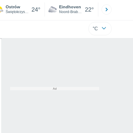
Ostrów
Eindhoven
Rotterda
24°
22°
Świętokrzyskie
Noord-Brabant
Zuid-Hollan
°C