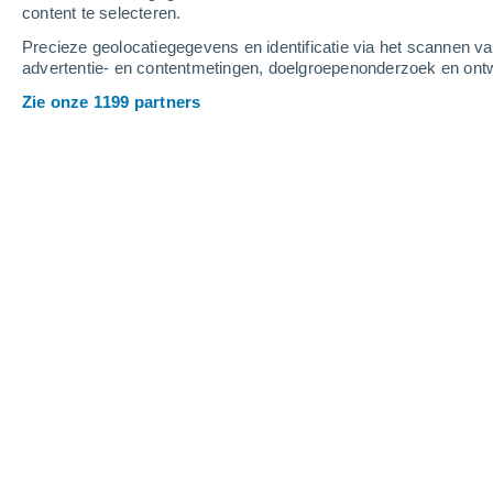
content te selecteren.
2
-
6
m/s
4
-
11
m/s
3
-
8
m/s
Precieze geolocatiegegevens en identificatie via het scannen v
advertentie- en contentmetingen, doelgroepenonderzoek en ontw
Het weer in Orbe vandaag
, 7 augustu
Zie onze 1199 partners
Helder
20°
08:00
Gevoelstemperatuu
Helder
21°
09:00
Gevoelstemperatuu
Helder
22°
10:00
Gevoelstemperatuu
Helder
24°
11:00
Gevoelstemperatuu
Helder
25°
12:00
Gevoelstemperatuu