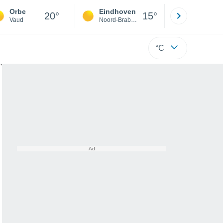
Orbe
Eindhoven
Rotterda
20°
15°
Vaud
Noord-Brabant
Zuid-Hollan
°C