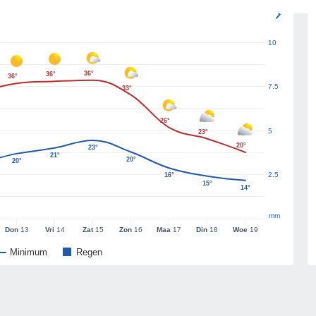
10
36°
36°
36°
7.5
33°
26°
5
23°
20°
23°
21°
20°
20°
2.5
16°
15°
14°
mm
Don
13
Vri
14
Zat
15
Zon
16
Maa
17
Din
18
Woe
19
Minimum
Regen