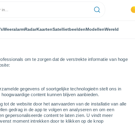
's
Weeralarm
Radar
Kaarten
Satellietbeelden
Modellen
Wereld
ofessionals om te zorgen dat de verstrekte informatie van hoge
bsite:
rzamelde gegevens of soortgelijke technologieën stelt ons in
s hoogwaardige content kunnen blijven aanbieden.
g tot de website door het aanvaarden van de installatie van alle
ellen gedrag in de app te volgen en analyseren en om een
...
en gepersonaliseerde content te laten zien. U vindt meer
wenst moment intrekken door te klikken op de knop
Per uur
Wisselend bewolkt in de
komende uren