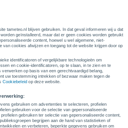
ten
ite tameteo.nl blijven gebruiken. In dat geval informeren wij u dat
e worden geïnstalleerd, maar dat er geen cookies worden gebruikt
epersonaliseerde content, hoewel u wel algemene, niet-
ie van cookies afwijzen en toegang tot de website krijgen door op
r
Satelietbeelden
Weersmodellen
ieke identificatoren of vergelijkbare technologieën om
n en cookie-identificatoren, op te slaan, in te zien en te
erwerken op basis van een gerechtvaardigd belang,
ent uw toestemming intrekken of bezwaar maken tegen de
aandag
Dinsdag
Woensdag
Donderdag
ns
Cookiebeleid
op deze website.
10 Aug
11 Aug
12 Aug
13 Aug
verwerking:
vens gebruiken om advertenties te selecteren, profielen
80%
ielen gebruiken voor de selectie van gepersonaliseerde
1.2 mm
 profielen gebruiken ter selectie van gepersonaliseerde content,
31°
/
18°
32°
/
18°
34°
/
18°
36°
/
20°
publieksgroepen begrijpen aan de hand van statistieken of
 ontwikkelen en verbeteren, beperkte gegevens gebruiken om