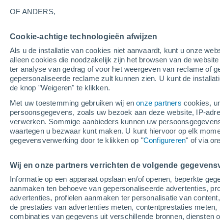
20°
OF ANDERS,
Cookie-achtige technologieën afwijzen
Noordoos
Als u de installatie van cookies niet aanvaardt, kunt u onze webs
Gevoelstemperatuur 20°
2
-
6 m/s
alleen cookies die noodzakelijk zijn het browsen van de websit
ter analyse van gedrag of voor het weergeven van reclame of g
gepersonaliseerde reclame zult kunnen zien. U kunt de installat
de knop "Weigeren" te klikken.
Weer 1 - 7 dagen
Kaarten: Temperatuur
Regenrada
Met uw toestemming gebruiken wij en
onze partners
cookies, un
persoonsgegevens, zoals uw bezoek aan deze website, IP-adresse
verwerken. Sommige aanbieders kunnen uw persoonsgegevens v
waartegen u bezwaar kunt maken. U kunt hiervoor op elk mom
Morgen
Zondag
M
Vandaag
gegevensverwerking door te klikken op "
Configureren
" of via o
8 Aug
9 Aug
7 Aug
Wij en onze partners verrichten de volgende gegevens
Informatie op een apparaat opslaan en/of openen, beperkte gege
70%
aanmaken ten behoeve van gepersonaliseerde advertenties, prof
1.2 mm
advertenties, profielen aanmaken ter personalisatie van content,
31°
/
17°
33°
/
18°
29°
/
18°
de prestaties van advertenties meten, contentprestaties meten, 
combinaties van gegevens uit verschillende bronnen, diensten