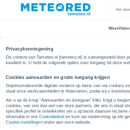
Weer
Video
Privacykennisgeving
De content van Tameteo.nl (tameteo.nl) is samengesteld door pr
kwaliteit is. U hebt de volgende opties voor toegang tot deze we
Cookies aanvaarden en gratis toegang krijgen
Home
Zwitserland
Vaud
Orbe
Gepersonaliseerde digitale reclame op basis van via cookies ve
staat onze werkzaamheden te financieren, zodat wij u kosteloo
Weer Orbe
Als u op de knop "Aanvaarden en doorgaan" klikt, krijgt u toegan
cookies, van ons dan wel van onze partners, die ons in staat st
07:55
Vrijdag
specifiek profiel te ontwikkelen om u op basis daarvan reclame 
informatie in ons
Cookiebeleid
en kunt uw instemming op elk ge
Cookie-instellingen
onder aan onze website.
Helder