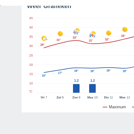
Weer Grafieken
45
40
34°
35
33°
32°
31°
31°
29°
30
25
20
18°
18°
18°
18°
17°
15
16°
1.2
1.2
10
°C
Vri
7
Zat
8
Zon
9
Maa
10
Din
11
Woe
12
Maximum