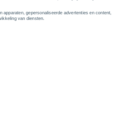
2
-
9
m/s
3
-
9
m/s
2
-
7
m/s
1
-
7
m/s
an apparaten, gepersonaliseerde advertenties en content,
ikkeling van diensten.
s
Noordoosten
0 Vrijwel geen
r
20°
2
-
6 m/s
SPF:
nee
Noordoosten
1 Vrijwel geen
r
21°
3
-
7 m/s
SPF:
nee
Noordoosten
3 Zwak
r
25°
3
-
7 m/s
SPF:
6-10
Noordoosten
5 Zwak
r
25°
2
-
7 m/s
SPF:
6-10
Noordoosten
6 Matig
r
26°
2
-
7 m/s
SPF:
15-25