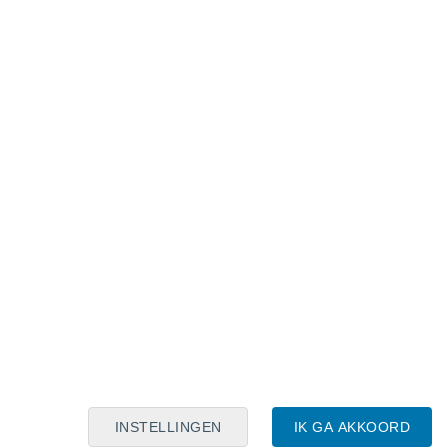
Maanskalender
Maa
Din
Woe
Don
Vri
Zat
Zon
7
8
9
10
11
12
13
14
15
16
17
18
19
20
INSTELLINGEN
IK GA AKKOORD