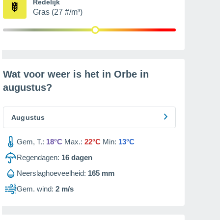
Redelijk
Gras (27 #/m³)
Wat voor weer is het in Orbe in
augustus
?
Augustus
Gem, T.:
18°C
Max.:
22°C
Min:
13°C
Regendagen:
16
dagen
Neerslaghoeveelheid:
165 mm
Gem. wind:
2 m/s