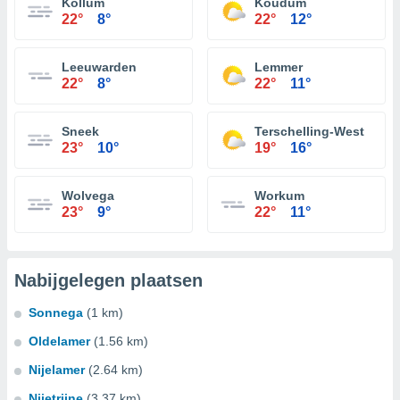
Kollum
Koudum
22°
8°
22°
12°
Leeuwarden
Lemmer
22°
8°
22°
11°
Sneek
Terschelling-West
23°
10°
19°
16°
Wolvega
Workum
23°
9°
22°
11°
Nabijgelegen plaatsen
Sonnega
(1 km)
Oldelamer
(1.56 km)
Nijelamer
(2.64 km)
Nijetrijne
(3.37 km)