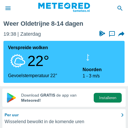
Weer Oldetrijne 8-14 dagen
nnisgeving
19:38
Zaterdag
...
van
tameteo.nl)
teld door
Verspreide wolken
s om te
22°
e verstrekte
an hoge
 U hebt de
Noorden
ies voor
Gevoelstemperatuur 22°
1
3 m/s
deze
anvaarden
Download
GRATIS
de app van
Installeren
toegang
Meteored!
seerde
Per uur
lame op basis
Wisselend bewolkt in de komende uren
ies