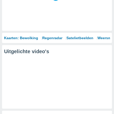
Kaarten: Bewolking
Regenradar
Satelietbeelden
Weersmod
Uitgelichte video's