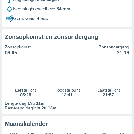
prestaties
Neerslaghoeveelheid:
84 mm
nties meten,
aties meten,
Gem. wind:
4 m/s
epen
n de hand
eken of
Zonsopkomst en zonsondergang
 van
t
Zonsopkomst
Zonsondergang
e bronnen,
06:05
21:16
wikkelen en
beperkte
bruiken om
electeren.
egevens en
Eerste licht
Hoogste punt
Laatste licht
 via het
05:25
13:41
21:57
 apparaten,
Lengte dag
15u 11m
seerde
Resterend daglicht
2u 18m
 en content,
 en
ngen,
Maanskalender
onderzoek
ing van