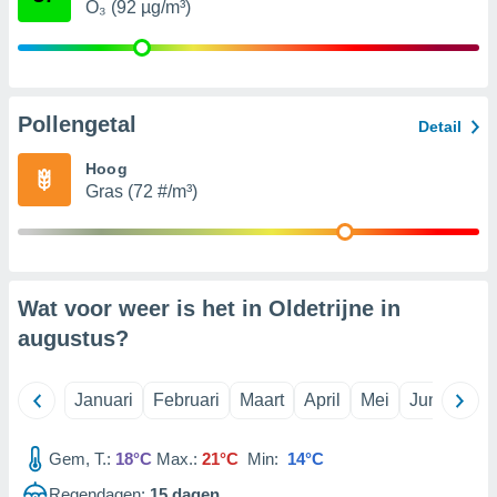
O₃ (92 µg/m³)
e partners
 de
erwerking:
Pollengetal
Detail
p een
laan en/of
Hoog
erkte
Gras (72 #/m³)
bruiken om
 te
rofielen
en behoeve
naliseerde
 profielen
Wat voor weer is het in Oldetrijne in
or de
augustus
?
seerde
 profielen
Januari
Februari
Maart
April
Mei
Juni
Juli
r
ie van
ielen
Gem, T.:
18°C
Max.:
21°C
Min:
14°C
r selectie
naliseerde
Regendagen:
15
dagen