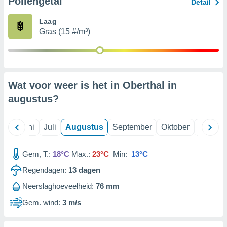
Pollengetal
Detail
Laag
99 partners
Gras (15 #/m³)
Wat voor weer is het in Oberthal in
augustus
?
Mei
Juni
Juli
Augustus
September
Oktober
Novemb
Gem, T.:
18°C
Max.:
23°C
Min:
13°C
Regendagen:
13
dagen
Neerslaghoeveelheid:
76 mm
Gem. wind:
3 m/s