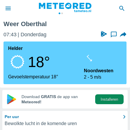
Weer Oberthal
nnisgeving
07:43
Donderdag
...
van
tameteo.nl)
teld door
Helder
s om te
18°
e verstrekte
an hoge
 U hebt de
Noordwesten
ies voor
Gevoelstemperatuur 18°
2
5 m/s
deze
anvaarden
Download
GRATIS
de app van
Installeren
toegang
Meteored!
seerde
Per uur
lame op basis
Bewolkte lucht in de komende uren
ies