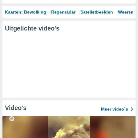
Kaarten: Bewolking
Regenradar
Satelietbeelden
Weersmod
Uitgelichte video's
Video's
Meer video´s