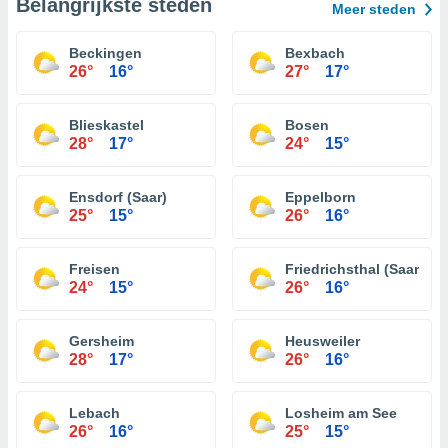
Belangrijkste steden
Meer steden
Beckingen
Bexbach
26°
16°
27°
17°
Blieskastel
Bosen
28°
17°
24°
15°
Ensdorf (Saar)
Eppelborn
25°
15°
26°
16°
Freisen
Friedrichsthal (Saar)
24°
15°
26°
16°
Gersheim
Heusweiler
28°
17°
26°
16°
Lebach
Losheim am See
26°
16°
25°
15°