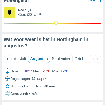
Pollengetal
Detail
Redelijk
99 partners
Gras (28 #/m³)
Wat voor weer is het in Nottingham in
augustus
?
Mei
Juni
Juli
Augustus
September
Oktober
Novemb
Gem, T.:
16°C
Max.:
20°C
Min:
12°C
Regendagen:
12
dagen
Neerslaghoeveelheid:
68 mm
Gem. wind:
4 m/s