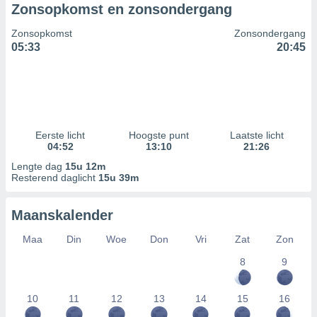
Zonsopkomst en zonsondergang
Zonsopkomst
Zonsondergang
05:33
20:45
Eerste licht
Hoogste punt
Laatste licht
04:52
13:10
21:26
Lengte dag
15u 12m
Resterend daglicht
15u 39m
Maanskalender
Maa
Din
Woe
Don
Vri
Zat
Zon
8
9
10
11
12
13
14
15
16