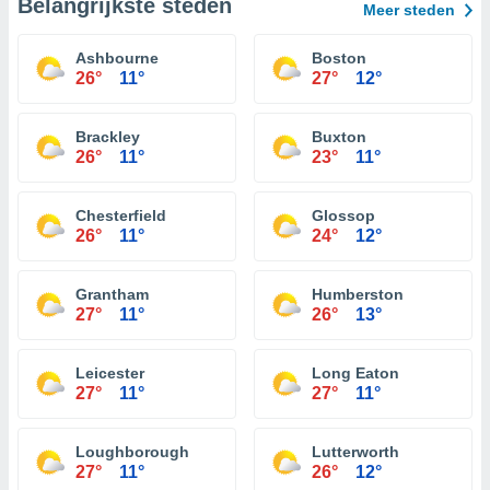
Belangrijkste steden
Meer steden
Ashbourne
Boston
26°
11°
27°
12°
Brackley
Buxton
26°
11°
23°
11°
Chesterfield
Glossop
26°
11°
24°
12°
Grantham
Humberston
27°
11°
26°
13°
Leicester
Long Eaton
27°
11°
27°
11°
Loughborough
Lutterworth
27°
11°
26°
12°