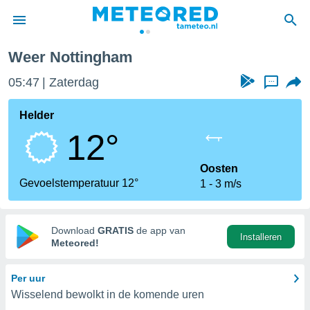
Weer Nottingham
nnisgeving
05:47
Zaterdag
...
van
tameteo.nl)
teld door
Helder
s om te
12°
e verstrekte
an hoge
 U hebt de
Oosten
ies voor
Gevoelstemperatuur 12°
1
3 m/s
deze
anvaarden
Download
GRATIS
de app van
Installeren
toegang
Meteored!
seerde
Per uur
lame op basis
Wisselend bewolkt in de komende uren
ies