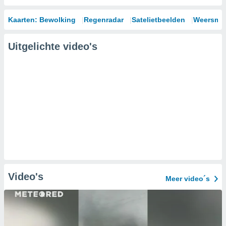
Kaarten: Bewolking
Regenradar
Satelietbeelden
Weersmod
Uitgelichte video's
Video's
Meer video´s