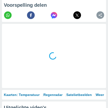
Voorspelling delen
Kaarten: Temperatuur
Regenradar
Satelietbeelden
Weersm
Uitgelichte video's