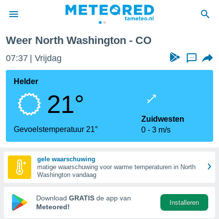
Weer North Washington - CO
nnisgeving
07:37
Vrijdag
...
van
tameteo.nl)
teld door
Helder
s om te
21°
e verstrekte
an hoge
 U hebt de
Zuidwesten
ies voor
Gevoelstemperatuur 21°
0
3 m/s
deze
gele waarschuwing
anvaarden
matige waarschuwing voor warme temperaturen in North
toegang
Washington vandaag
seerde
Download
GRATIS
de app van
Installeren
lame op basis
Meteored!
ies