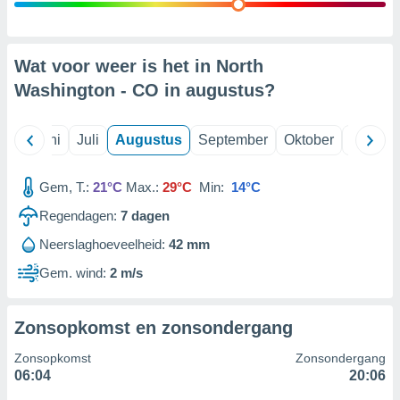
99 partners
Wat voor weer is het in North
Washington - CO in
augustus
?
Mei
Juni
Juli
Augustus
September
Oktober
Novemb
Gem, T.:
21°C
Max.:
29°C
Min:
14°C
Regendagen:
7
dagen
Neerslaghoeveelheid:
42 mm
Gem. wind:
2 m/s
Zonsopkomst en zonsondergang
Zonsopkomst
Zonsondergang
06:04
20:06