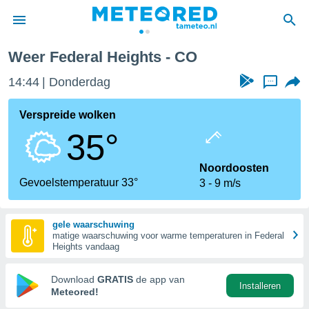
Weer Federal Heights - CO
nnisgeving
14:44
Donderdag
...
van
tameteo.nl)
teld door
Verspreide wolken
s om te
35°
e verstrekte
an hoge
 U hebt de
Noordoosten
ies voor
Gevoelstemperatuur 33°
3
9 m/s
deze
gele waarschuwing
anvaarden
matige waarschuwing voor warme temperaturen in Federal
toegang
Heights vandaag
seerde
Download
GRATIS
de app van
Installeren
lame op basis
Meteored!
ies