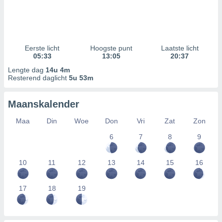
Eerste licht
Hoogste punt
Laatste licht
05:33
13:05
20:37
Lengte dag
14u 4m
Resterend daglicht
5u 53m
Maanskalender
Maa
Din
Woe
Don
Vri
Zat
Zon
6
7
8
9
10
11
12
13
14
15
16
17
18
19