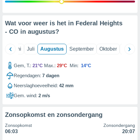
99 partners
Wat voor weer is het in Federal Heights
- CO in
augustus
?
Mei
Juni
Juli
Augustus
September
Oktober
Novemb
Gem, T.:
21°C
Max.:
29°C
Min:
14°C
Regendagen:
7
dagen
Neerslaghoeveelheid:
42 mm
Gem. wind:
2 m/s
Zonsopkomst en zonsondergang
Zonsopkomst
Zonsondergang
06:03
20:07