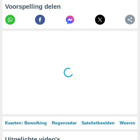
Voorspelling delen
Kaarten: Bewolking
Regenradar
Satelietbeelden
Weersmod
Uitgelichte video's