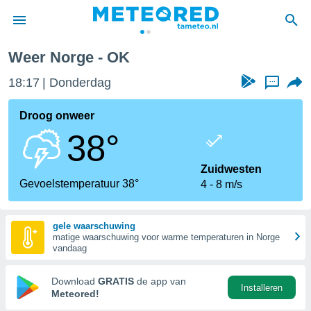
Weer Norge - OK
nnisgeving
18:17
Donderdag
...
van
tameteo.nl)
teld door
Droog onweer
s om te
38°
e verstrekte
an hoge
 U hebt de
Zuidwesten
ies voor
Gevoelstemperatuur 38°
4
8 m/s
deze
gele waarschuwing
anvaarden
matige waarschuwing voor warme temperaturen in Norge
toegang
vandaag
seerde
Download
GRATIS
de app van
Installeren
lame op basis
Meteored!
ies