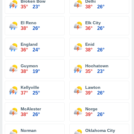
Broken Bow
Delhi
35°
23°
38°
26°
El Reno
Elk City
38°
26°
36°
26°
England
Enid
36°
24°
38°
26°
Guymon
Hochatown
38°
19°
35°
23°
Kellyville
Lawton
37°
25°
39°
26°
McAlester
Norge
38°
26°
39°
26°
Norman
Oklahoma City