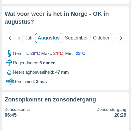
Wat voor weer is het in Norge - OK in
99 partners
augustus
?
Mei
Juni
Juli
Augustus
September
Oktober
Novemb
Gem, T.:
28°C
Max.:
34°C
Min:
23°C
Regendagen:
6
dagen
Neerslaghoeveelheid:
47 mm
Gem. wind:
3 m/s
Zonsopkomst en zonsondergang
Zonsopkomst
Zonsondergang
06:45
20:29