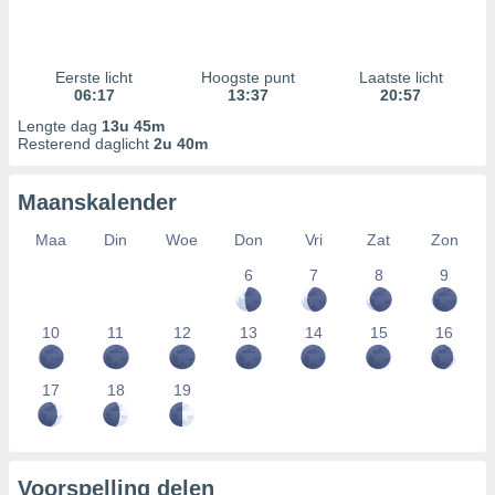
Eerste licht
Hoogste punt
Laatste licht
06:17
13:37
20:57
Lengte dag
13u 45m
Resterend daglicht
2u 40m
Maanskalender
Maa
Din
Woe
Don
Vri
Zat
Zon
6
7
8
9
10
11
12
13
14
15
16
17
18
19
Voorspelling delen