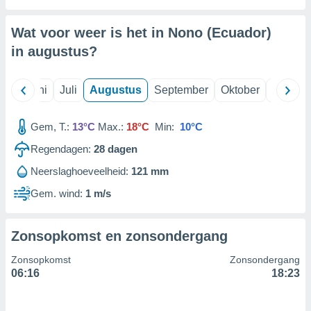
Wat voor weer is het in Nono (Ecuador)
99 partners
in
augustus
?
Mei
Juni
Juli
Augustus
September
Oktober
Novemb
Gem, T.:
13°C
Max.:
18°C
Min:
10°C
Regendagen:
28
dagen
Neerslaghoeveelheid:
121 mm
Gem. wind:
1 m/s
Zonsopkomst en zonsondergang
Zonsopkomst
Zonsondergang
06:16
18:23