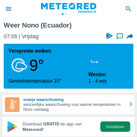
Weer Nono (Ecuador)
nnisgeving
07:05
Vrijdag
...
van
tameteo.nl)
teld door
Verspreide wolken
s om te
9°
e verstrekte
an hoge
 U hebt de
Westen
ies voor
Gevoelstemperatuur 10°
1
4 m/s
deze
oranje waarschuwing
anvaarden
aanzienlijke waarschuwing voor warme temperaturen in
toegang
Nono vandaag
seerde
Download
GRATIS
de app van
Installeren
lame op basis
Meteored!
ies