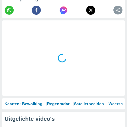
Kaarten: Bewolking
Regenradar
Satelietbeelden
Weersmod
Uitgelichte video's