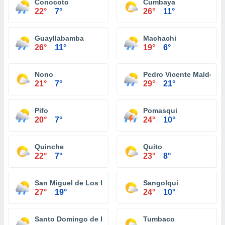
Conocoto
Cumbaya
22°
7°
26°
11°
Guayllabamba
Machachi
26°
11°
19°
6°
Nono
Pedro Vicente Maldona
21°
7°
29°
21°
Pifo
Pomasqui
20°
7°
24°
10°
Quinche
Quito
22°
7°
23°
8°
San Miguel de Los Bancos
Sangolqui
27°
19°
24°
10°
Santo Domingo de Los Colorados
Tumbaco