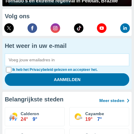
Tornado's en extreme regenval in Pelotas, Brazilië
Volg ons
Het weer in uw e-mail
Ik heb het Privacybeleid gelezen en accepteer het.
Belangrijkste steden
Meer steden
Calderon
Cayambe
24°
9°
19°
7°